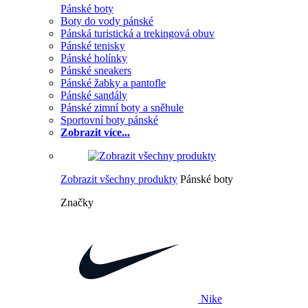
Pánské boty
Boty do vody pánské
Pánská turistická a trekingová obuv
Pánské tenisky
Pánské holínky
Pánské sneakers
Pánské žabky a pantofle
Pánské sandály
Pánské zimní boty a sněhule
Sportovní boty pánské
Zobrazit více...
Zobrazit všechny produkty
Pánské boty
Značky
Nike