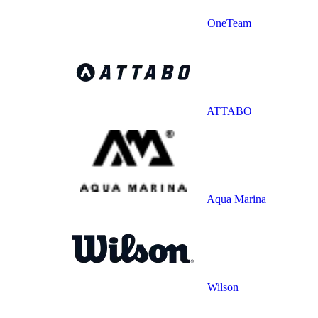
OneTeam
ATTABO
Aqua Marina
Wilson