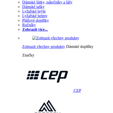
Dámské šátky, nákrčníky a šály
Dámské tašky
Lyžařské brýle
Lyžařské helmy
Plážové doplňky
Ručníky
Zobrazit více...
Zobrazit všechny produkty
Dámské doplňky
Značky
CEP