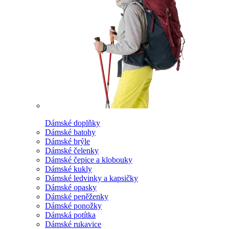
Dámské doplňky
Dámské batohy
Dámské brýle
Dámské čelenky
Dámské čepice a klobouky
Dámské kukly
Dámské ledvinky a kapsičky
Dámské opasky
Dámské peněženky
Dámské ponožky
Dámská potítka
Dámské rukavice