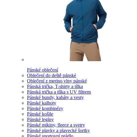
Pánské oblečení
Oblečení do deště pánské
Oblečení z merino vlny pánské
Pánská trička, T-shirty a tílka
Pánská trička a tílka s UV filtrem
Pánské bundy, kabáty a vesty
Pánské kalhoty
Pánské kombinézy
Pánské košile
Pánské legíny
Pánské mikiny, fleece a svetry
Pánské plavky a plavecké šortky
Pánské sportovní prádlo