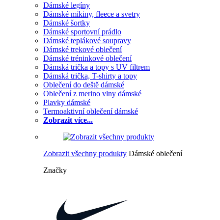
Dámské legíny
Dámské mikiny, fleece a svetry
Dámské šortky
Dámské sportovní prádlo
Dámské teplákové soupravy
Dámské trekové oblečení
Dámské tréninkové oblečení
Dámská trička a topy s UV filtrem
Dámská trička, T-shirty a topy
Oblečení do deště dámské
Oblečení z merino vlny dámské
Plavky dámské
Termoaktivní oblečení dámské
Zobrazit více...
Zobrazit všechny produkty
Dámské oblečení
Značky