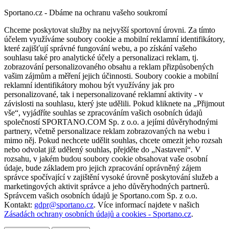
Sportano.cz - Dbáme na ochranu vašeho soukromí
Chceme poskytovat služby na nejvyšší sportovní úrovni. Za tímto
účelem využíváme soubory cookie a mobilní reklamní identifikátory,
které zajišťují správné fungování webu, a po získání vašeho
souhlasu také pro analytické účely a personalizaci reklam, tj.
zobrazování personalizovaného obsahu a reklam přizpůsobených
vašim zájmům a měření jejich účinnosti. Soubory cookie a mobilní
reklamní identifikátory mohou být využívány jak pro
personalizované, tak i nepersonalizované reklamní aktivity - v
závislosti na souhlasu, který jste udělili. Pokud kliknete na „Přijmout
vše“, vyjádříte souhlas se zpracováním vašich osobních údajů
společností SPORTANO.COM Sp. z o.o. a jejími důvěryhodnými
partnery, včetně personalizace reklam zobrazovaných na webu i
mimo něj. Pokud nechcete udělit souhlas, chcete omezit jeho rozsah
nebo odvolat již udělený souhlas, přejděte do „Nastavení“. V
rozsahu, v jakém budou soubory cookie obsahovat vaše osobní
údaje, bude základem pro jejich zpracování oprávněný zájem
správce spočívající v zajištění vysoké úrovně poskytování služeb a
marketingových aktivit správce a jeho důvěryhodných partnerů.
Správcem vašich osobních údajů je Sportano.com Sp. z o.o.
Kontakt:
gdpr@sportano.cz
. Více informací najdete v našich
Zásadách ochrany osobních údajů a cookies - Sportano.cz
.