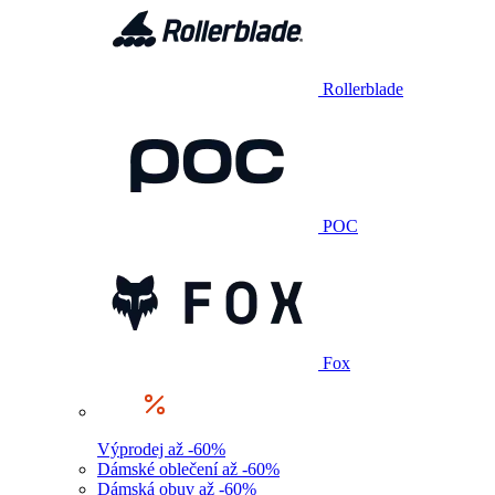
Rollerblade
POC
Fox
Výprodej až -60%
Dámské oblečení až -60%
Dámská obuv až -60%