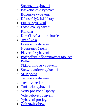
Sportovní vybavení
Basketbalové vybavení
Boxerské vybavení
Dámské lyžařské boty
Fitness vybavení
Fotbalové vybavení
Kimona
Kolečkové a inline brusle
Jízdní kola
Lyžařské vybavení
Neoprenové pěny
Plavecké vybavení
Potápěčské a šnorchlovací ploutve
Přilby
Skitouringové vybavení
Snowboardové vybavení
SUP prkna
Tenisové vybavení
Trekingové hole
Turistické vybavení
Vesty pro vodní sporty
Volejbalové vybavení
Vybavení pro jógu
Zobrazit více...