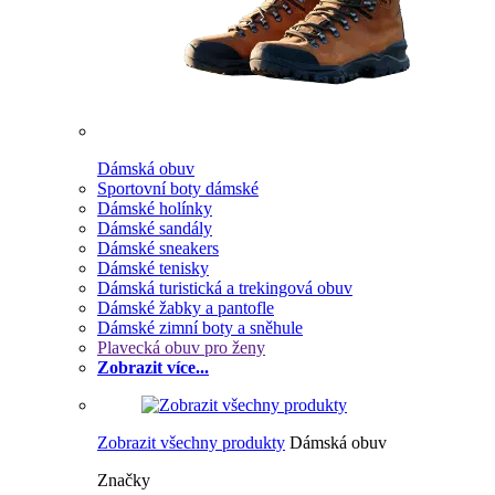
Dámská obuv
Sportovní boty dámské
Dámské holínky
Dámské sandály
Dámské sneakers
Dámské tenisky
Dámská turistická a trekingová obuv
Dámské žabky a pantofle
Dámské zimní boty a sněhule
Plavecká obuv pro ženy
Zobrazit více...
Zobrazit všechny produkty
Dámská obuv
Značky