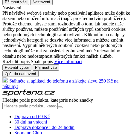
Přijmout vše
Nastavení
Nastavení
Při návštěvě webové stránky nebo používání aplikace může dojít ke
stažení nebo uložení informací (např. prostřednictvím prohlížeče).
Protože chceme, abyste sami rozhodovali o tom, jak budete naše
služby používat, můžete používání určitých typů souborů cookies
nebo podobných technologií sami ovlivnit. Kliknutím na nadpisy
jednotlivých kategorií se dozvíte více informací a můžete změnit
nastavení. Vypnutí některých souborů cookies nebo podobných
technologií může mít za následek zobrazení méně relevantního
obsahu nebo nedostupnost některých funkcí našich služeb.
Rozbalit popis
Sbalit popis
Více informací
Potvrdit výběr
Přijmout vše
Zpět do nastavení
Stáhněte si aplikaci do telefonu a získejte slevu 250 Kč na
nákupy!
Hledejte podle produktu, kategorie nebo značky
Doprava od 69 Kč
30 dní na vrácení
Doprava dokonce i do 24 hodin
Sportano Club