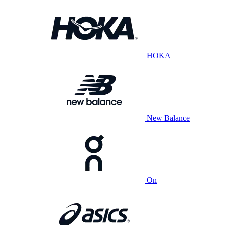
HOKA
New Balance
On