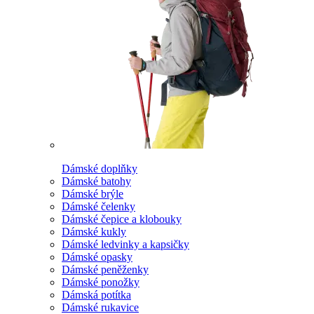
Dámské doplňky
Dámské batohy
Dámské brýle
Dámské čelenky
Dámské čepice a klobouky
Dámské kukly
Dámské ledvinky a kapsičky
Dámské opasky
Dámské peněženky
Dámské ponožky
Dámská potítka
Dámské rukavice