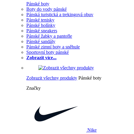
Pánské boty
Boty do vody pánské
Pánská turistická a trekingová obuv
Pánské tenisky
Pánské holínky
Pánské sneakers
Pánské žabky a pantofle
Pánské sandály
Pánské zimní boty a sněhule
Sportovní boty pánské
Zobrazit více...
Zobrazit všechny produkty
Pánské boty
Značky
Nike