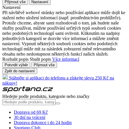
Přijmout vše
Nastavení
Nastavení
Při návštěvě webové stránky nebo používání aplikace může dojít ke
stažení nebo uložení informací (např. prostřednictvím prohlížeče).
Protože chceme, abyste sami rozhodovali o tom, jak budete naše
služby používat, můžete používání určitých typů souborů cookies
nebo podobných technologií sami ovlivnit. Kliknutím na nadpisy
jednotlivých kategorií se dozvíte více informací a můžete změnit
nastavení. Vypnutí některých souborů cookies nebo podobných
technologií může mít za následek zobrazení méně relevantního
obsahu nebo nedostupnost některých funkcí našich služeb.
Rozbalit popis
Sbalit popis
Více informací
Potvrdit výběr
Přijmout vše
Zpět do nastavení
Stáhněte si aplikaci do telefonu a získejte slevu 250 Kč na
nákupy!
Hledejte podle produktu, kategorie nebo značky
Doprava od 69 Kč
30 dní na vrácení
Doprava dokonce i do 24 hodin
Sportano Club