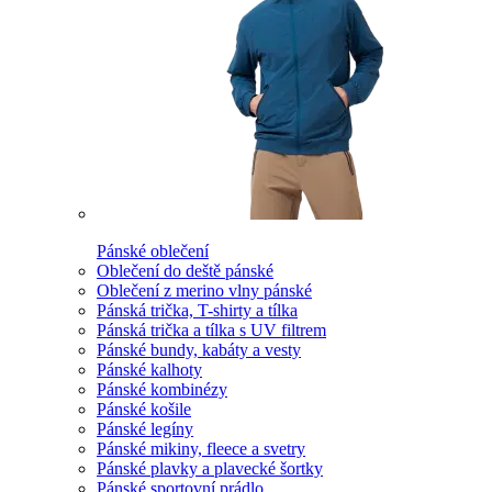
Pánské oblečení
Oblečení do deště pánské
Oblečení z merino vlny pánské
Pánská trička, T-shirty a tílka
Pánská trička a tílka s UV filtrem
Pánské bundy, kabáty a vesty
Pánské kalhoty
Pánské kombinézy
Pánské košile
Pánské legíny
Pánské mikiny, fleece a svetry
Pánské plavky a plavecké šortky
Pánské sportovní prádlo