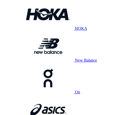
HOKA
New Balance
On