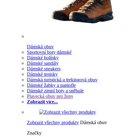
Dámská obuv
Sportovní boty dámské
Dámské holínky
Dámské sandály
Dámské sneakers
Dámské tenisky
Dámská turistická a trekingová obuv
Dámské žabky a pantofle
Dámské zimní boty a sněhule
Plavecká obuv pro ženy
Zobrazit více...
Zobrazit všechny produkty
Dámská obuv
Značky