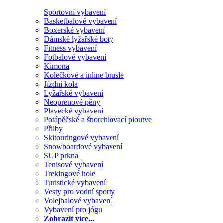
Sportovní vybavení
Basketbalové vybavení
Boxerské vybavení
Dámské lyžařské boty
Fitness vybavení
Fotbalové vybavení
Kimona
Kolečkové a inline brusle
Jízdní kola
Lyžařské vybavení
Neoprenové pěny
Plavecké vybavení
Potápěčské a šnorchlovací ploutve
Přilby
Skitouringové vybavení
Snowboardové vybavení
SUP prkna
Tenisové vybavení
Trekingové hole
Turistické vybavení
Vesty pro vodní sporty
Volejbalové vybavení
Vybavení pro jógu
Zobrazit více...