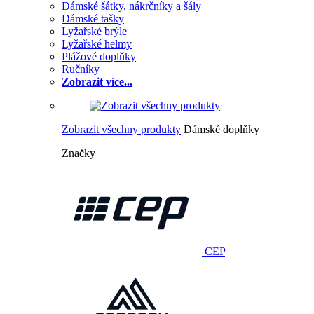
Dámské šátky, nákrčníky a šály
Dámské tašky
Lyžařské brýle
Lyžařské helmy
Plážové doplňky
Ručníky
Zobrazit více...
Zobrazit všechny produkty
Dámské doplňky
Značky
CEP