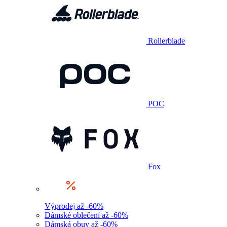
Rollerblade
POC
Fox
Výprodej až -60%
Dámské oblečení až -60%
Dámská obuv až -60%