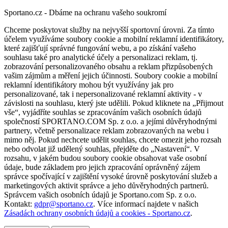
Sportano.cz - Dbáme na ochranu vašeho soukromí
Chceme poskytovat služby na nejvyšší sportovní úrovni. Za tímto
účelem využíváme soubory cookie a mobilní reklamní identifikátory,
které zajišťují správné fungování webu, a po získání vašeho
souhlasu také pro analytické účely a personalizaci reklam, tj.
zobrazování personalizovaného obsahu a reklam přizpůsobených
vašim zájmům a měření jejich účinnosti. Soubory cookie a mobilní
reklamní identifikátory mohou být využívány jak pro
personalizované, tak i nepersonalizované reklamní aktivity - v
závislosti na souhlasu, který jste udělili. Pokud kliknete na „Přijmout
vše“, vyjádříte souhlas se zpracováním vašich osobních údajů
společností SPORTANO.COM Sp. z o.o. a jejími důvěryhodnými
partnery, včetně personalizace reklam zobrazovaných na webu i
mimo něj. Pokud nechcete udělit souhlas, chcete omezit jeho rozsah
nebo odvolat již udělený souhlas, přejděte do „Nastavení“. V
rozsahu, v jakém budou soubory cookie obsahovat vaše osobní
údaje, bude základem pro jejich zpracování oprávněný zájem
správce spočívající v zajištění vysoké úrovně poskytování služeb a
marketingových aktivit správce a jeho důvěryhodných partnerů.
Správcem vašich osobních údajů je Sportano.com Sp. z o.o.
Kontakt:
gdpr@sportano.cz
. Více informací najdete v našich
Zásadách ochrany osobních údajů a cookies - Sportano.cz
.