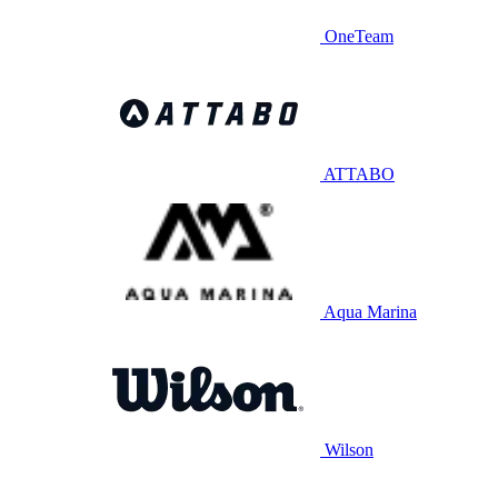
OneTeam
ATTABO
Aqua Marina
Wilson