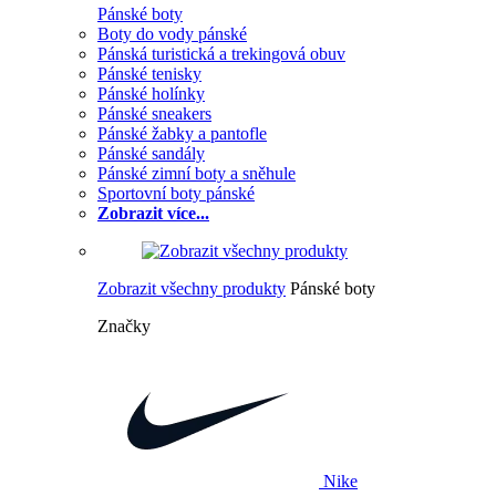
Pánské boty
Boty do vody pánské
Pánská turistická a trekingová obuv
Pánské tenisky
Pánské holínky
Pánské sneakers
Pánské žabky a pantofle
Pánské sandály
Pánské zimní boty a sněhule
Sportovní boty pánské
Zobrazit více...
Zobrazit všechny produkty
Pánské boty
Značky
Nike