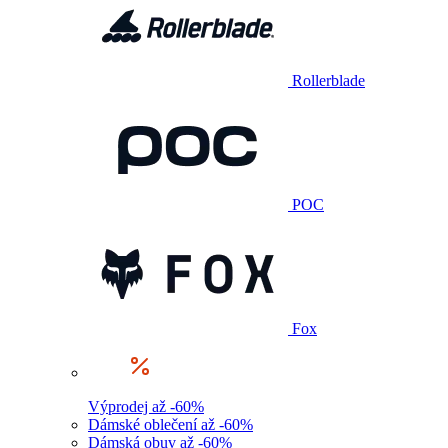
Rollerblade
POC
Fox
Výprodej až -60%
Dámské oblečení až -60%
Dámská obuv až -60%