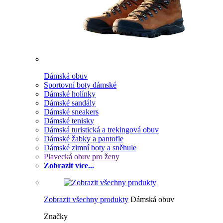
Dámská obuv
Sportovní boty dámské
Dámské holínky
Dámské sandály
Dámské sneakers
Dámské tenisky
Dámská turistická a trekingová obuv
Dámské žabky a pantofle
Dámské zimní boty a sněhule
Plavecká obuv pro ženy
Zobrazit více...
Zobrazit všechny produkty
Dámská obuv
Značky