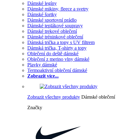
Dámské legíny
Dámské mikiny, fleece a svetry
Dámské šortky
Dámské sportovní prádlo
Dámské teplákové soupravy
Dámské trekové oblečení
Dámské tréninkové oblečení
Dámská trička a topy s UV filtrem
Dámská trička, T-shirty a topy
Oblečení do deště dámské
Oblečení z merino vlny dámské
Plavky dámské
Termoaktivní oblečení dámské
Zobrazit více...
Zobrazit všechny produkty
Dámské oblečení
Značky