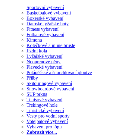
Sportovní vybavení
Basketbalové vybavení
Boxerské vybavení
Dámské lyžařské boty
Fitness vybavení
Fotbalové vybavení
Kimona
Kolečkové a inline brusle
Jízdní kola
Lyžařské vybavení
Neoprenové pěny
Plavecké vybavení
Potápěčské a šnorchlovací ploutve
Přilby
Skitouringové vybavení
Snowboardové vybavení
SUP prkna
Tenisové vybavení
Trekingové hole
Turistické vybavení
Vesty pro vodní sporty
Volejbalové vybavení
Vybavení pro jógu
Zobrazit více...