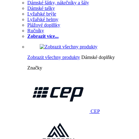
Dámské šátky, nákrčníky a šály
Dámské tašky
Lyžařské brýle
Lyžařské helmy
Plážové doplňky
Ručníky
Zobrazit více...
Zobrazit všechny produkty
Dámské doplňky
Značky
CEP