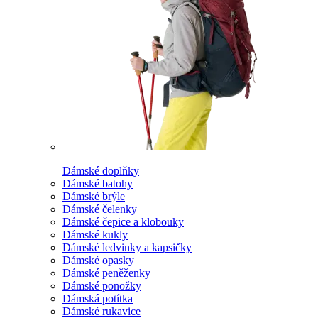
Dámské doplňky
Dámské batohy
Dámské brýle
Dámské čelenky
Dámské čepice a klobouky
Dámské kukly
Dámské ledvinky a kapsičky
Dámské opasky
Dámské peněženky
Dámské ponožky
Dámská potítka
Dámské rukavice