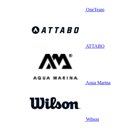
OneTeam
ATTABO
Aqua Marina
Wilson