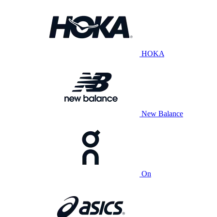
HOKA
New Balance
On