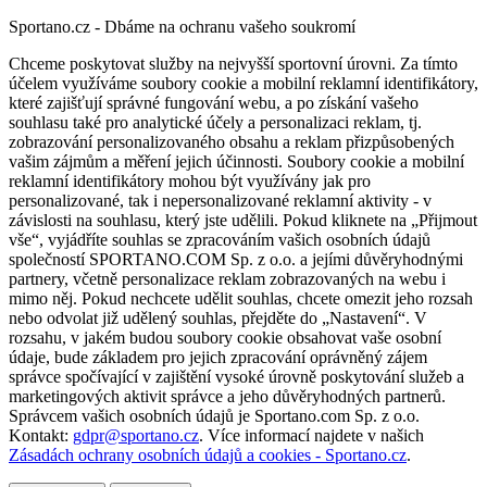
Sportano.cz - Dbáme na ochranu vašeho soukromí
Chceme poskytovat služby na nejvyšší sportovní úrovni. Za tímto
účelem využíváme soubory cookie a mobilní reklamní identifikátory,
které zajišťují správné fungování webu, a po získání vašeho
souhlasu také pro analytické účely a personalizaci reklam, tj.
zobrazování personalizovaného obsahu a reklam přizpůsobených
vašim zájmům a měření jejich účinnosti. Soubory cookie a mobilní
reklamní identifikátory mohou být využívány jak pro
personalizované, tak i nepersonalizované reklamní aktivity - v
závislosti na souhlasu, který jste udělili. Pokud kliknete na „Přijmout
vše“, vyjádříte souhlas se zpracováním vašich osobních údajů
společností SPORTANO.COM Sp. z o.o. a jejími důvěryhodnými
partnery, včetně personalizace reklam zobrazovaných na webu i
mimo něj. Pokud nechcete udělit souhlas, chcete omezit jeho rozsah
nebo odvolat již udělený souhlas, přejděte do „Nastavení“. V
rozsahu, v jakém budou soubory cookie obsahovat vaše osobní
údaje, bude základem pro jejich zpracování oprávněný zájem
správce spočívající v zajištění vysoké úrovně poskytování služeb a
marketingových aktivit správce a jeho důvěryhodných partnerů.
Správcem vašich osobních údajů je Sportano.com Sp. z o.o.
Kontakt:
gdpr@sportano.cz
. Více informací najdete v našich
Zásadách ochrany osobních údajů a cookies - Sportano.cz
.