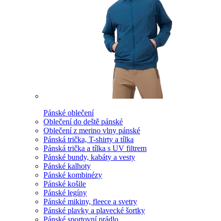
Pánské oblečení
Oblečení do deště pánské
Oblečení z merino vlny pánské
Pánská trička, T-shirty a tílka
Pánská trička a tílka s UV filtrem
Pánské bundy, kabáty a vesty
Pánské kalhoty
Pánské kombinézy
Pánské košile
Pánské legíny
Pánské mikiny, fleece a svetry
Pánské plavky a plavecké šortky
Pánské sportovní prádlo