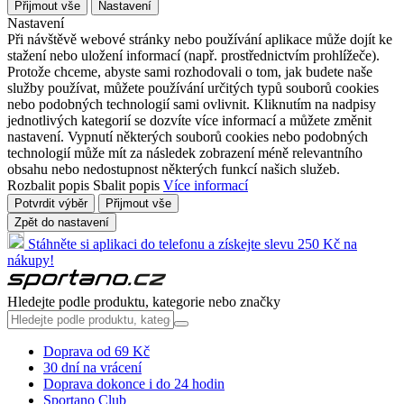
Přijmout vše
Nastavení
Nastavení
Při návštěvě webové stránky nebo používání aplikace může dojít ke
stažení nebo uložení informací (např. prostřednictvím prohlížeče).
Protože chceme, abyste sami rozhodovali o tom, jak budete naše
služby používat, můžete používání určitých typů souborů cookies
nebo podobných technologií sami ovlivnit. Kliknutím na nadpisy
jednotlivých kategorií se dozvíte více informací a můžete změnit
nastavení. Vypnutí některých souborů cookies nebo podobných
technologií může mít za následek zobrazení méně relevantního
obsahu nebo nedostupnost některých funkcí našich služeb.
Rozbalit popis
Sbalit popis
Více informací
Potvrdit výběr
Přijmout vše
Zpět do nastavení
Stáhněte si aplikaci do telefonu a získejte slevu 250 Kč na
nákupy!
Hledejte podle produktu, kategorie nebo značky
Doprava od 69 Kč
30 dní na vrácení
Doprava dokonce i do 24 hodin
Sportano Club