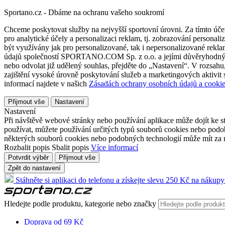
Sportano.cz - Dbáme na ochranu vašeho soukromí
Chceme poskytovat služby na nejvyšší sportovní úrovni. Za tímto účel
pro analytické účely a personalizaci reklam, tj. zobrazování person
být využívány jak pro personalizované, tak i nepersonalizované reklamn
údajů společností SPORTANO.COM Sp. z o.o. a jejími důvěryhodnými 
nebo odvolat již udělený souhlas, přejděte do „Nastavení“. V rozsah
zajištění vysoké úrovně poskytování služeb a marketingových aktivit
informací najdete v našich
Zásadách ochrany osobních údajů a cookie
Přijmout vše
Nastavení
Nastavení
Při návštěvě webové stránky nebo používání aplikace může dojít ke st
používat, můžete používání určitých typů souborů cookies nebo podobn
některých souborů cookies nebo podobných technologií může mít za n
Rozbalit popis
Sbalit popis
Více informací
Potvrdit výběr
Přijmout vše
Zpět do nastavení
Stáhněte si aplikaci do telefonu a získejte slevu 250 Kč na nákupy
Hledejte podle produktu, kategorie nebo značky
Doprava od 69 Kč