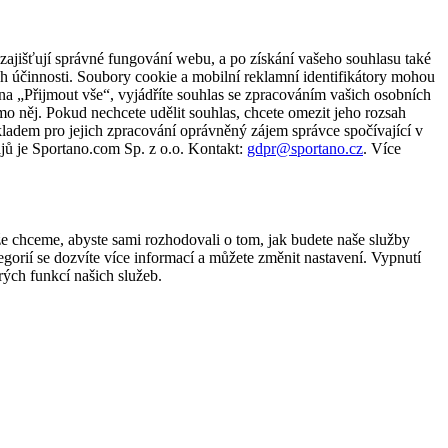
zajišťují správné fungování webu, a po získání vašeho souhlasu také
ch účinnosti. Soubory cookie a mobilní reklamní identifikátory mohou
e na „Přijmout vše“, vyjádříte souhlas se zpracováním vašich osobních
něj. Pokud nechcete udělit souhlas, chcete omezit jeho rozsah
ladem pro jejich zpracování oprávněný zájem správce spočívající v
jů je Sportano.com Sp. z o.o. Kontakt:
gdpr@sportano.cz
. Více
že chceme, abyste sami rozhodovali o tom, jak budete naše služby
gorií se dozvíte více informací a můžete změnit nastavení. Vypnutí
ých funkcí našich služeb.