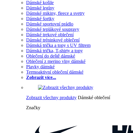
Dámské košile
Dámské legíny
Dámské mikiny, fleece a svetry
Dámské šortky
Dámské sportovní prádlo
Dámské teplákové soupravy
Dámské trekové oblečení
Dámské tréninkové oblečení
Dámská trička a topy s UV filtrem
Dámská trička, T-shirty a topy
Oblečení do deště dámské
Oblečení z merino vlny dámské
Plavky dámské
Termoaktivní oblečení dámské
Zobrazit více...
Zobrazit všechny produkty
Dámské oblečení
Značky