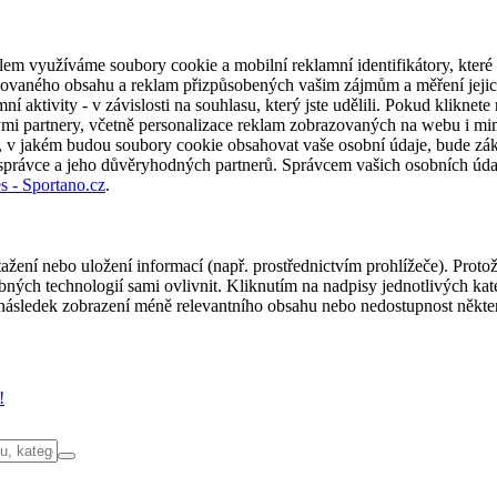
em využíváme soubory cookie a mobilní reklamní identifikátory, které 
alizovaného obsahu a reklam přizpůsobených vašim zájmům a měření jeji
í aktivity - v závislosti na souhlasu, který jste udělili. Pokud kliknet
partnery, včetně personalizace reklam zobrazovaných na webu i mimo 
u, v jakém budou soubory cookie obsahovat vaše osobní údaje, bude zák
 správce a jeho důvěryhodných partnerů. Správcem vašich osobních úda
s - Sportano.cz
.
ažení nebo uložení informací (např. prostřednictvím prohlížeče). Proto
ých technologií sami ovlivnit. Kliknutím na nadpisy jednotlivých kate
ásledek zobrazení méně relevantního obsahu nebo nedostupnost někter
!