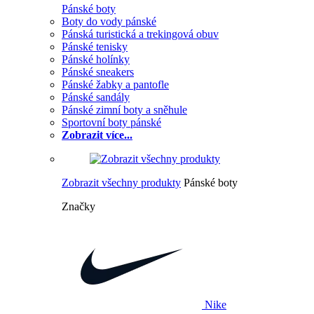
Pánské boty
Boty do vody pánské
Pánská turistická a trekingová obuv
Pánské tenisky
Pánské holínky
Pánské sneakers
Pánské žabky a pantofle
Pánské sandály
Pánské zimní boty a sněhule
Sportovní boty pánské
Zobrazit více...
Zobrazit všechny produkty
Pánské boty
Značky
Nike