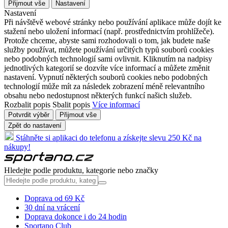
Přijmout vše
Nastavení
Nastavení
Při návštěvě webové stránky nebo používání aplikace může dojít ke
stažení nebo uložení informací (např. prostřednictvím prohlížeče).
Protože chceme, abyste sami rozhodovali o tom, jak budete naše
služby používat, můžete používání určitých typů souborů cookies
nebo podobných technologií sami ovlivnit. Kliknutím na nadpisy
jednotlivých kategorií se dozvíte více informací a můžete změnit
nastavení. Vypnutí některých souborů cookies nebo podobných
technologií může mít za následek zobrazení méně relevantního
obsahu nebo nedostupnost některých funkcí našich služeb.
Rozbalit popis
Sbalit popis
Více informací
Potvrdit výběr
Přijmout vše
Zpět do nastavení
Stáhněte si aplikaci do telefonu a získejte slevu 250 Kč na
nákupy!
Hledejte podle produktu, kategorie nebo značky
Doprava od 69 Kč
30 dní na vrácení
Doprava dokonce i do 24 hodin
Sportano Club