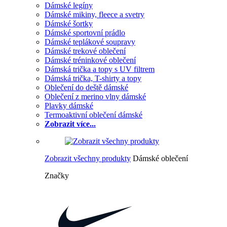
Dámské legíny
Dámské mikiny, fleece a svetry
Dámské šortky
Dámské sportovní prádlo
Dámské teplákové soupravy
Dámské trekové oblečení
Dámské tréninkové oblečení
Dámská trička a topy s UV filtrem
Dámská trička, T-shirty a topy
Oblečení do deště dámské
Oblečení z merino vlny dámské
Plavky dámské
Termoaktivní oblečení dámské
Zobrazit více...
Zobrazit všechny produkty
Dámské oblečení
Značky