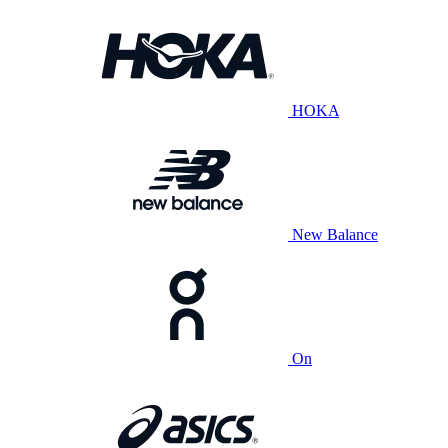
HOKA
New Balance
On