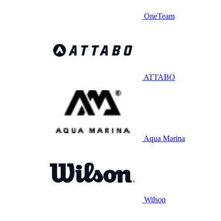
OneTeam
ATTABO
Aqua Marina
Wilson