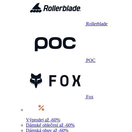
Rollerblade
POC
Fox
Výprodej až -60%
Dámské oblečení až -60%
Dámská obuv až -60%