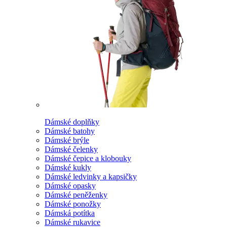
Dámské doplňky
Dámské batohy
Dámské brýle
Dámské čelenky
Dámské čepice a klobouky
Dámské kukly
Dámské ledvinky a kapsičky
Dámské opasky
Dámské peněženky
Dámské ponožky
Dámská potítka
Dámské rukavice