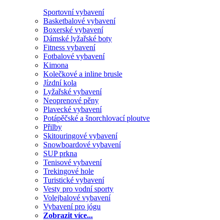
Sportovní vybavení
Basketbalové vybavení
Boxerské vybavení
Dámské lyžařské boty
Fitness vybavení
Fotbalové vybavení
Kimona
Kolečkové a inline brusle
Jízdní kola
Lyžařské vybavení
Neoprenové pěny
Plavecké vybavení
Potápěčské a šnorchlovací ploutve
Přilby
Skitouringové vybavení
Snowboardové vybavení
SUP prkna
Tenisové vybavení
Trekingové hole
Turistické vybavení
Vesty pro vodní sporty
Volejbalové vybavení
Vybavení pro jógu
Zobrazit více...