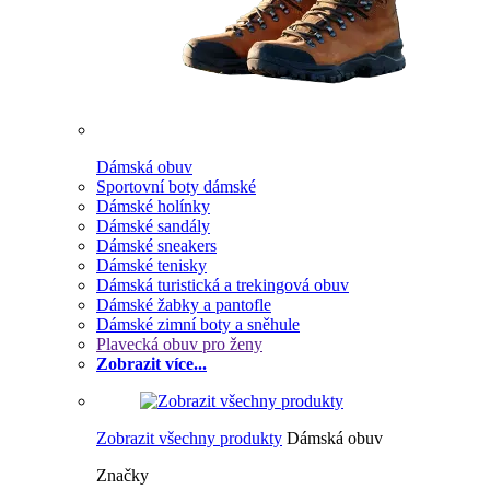
Dámská obuv
Sportovní boty dámské
Dámské holínky
Dámské sandály
Dámské sneakers
Dámské tenisky
Dámská turistická a trekingová obuv
Dámské žabky a pantofle
Dámské zimní boty a sněhule
Plavecká obuv pro ženy
Zobrazit více...
Zobrazit všechny produkty
Dámská obuv
Značky