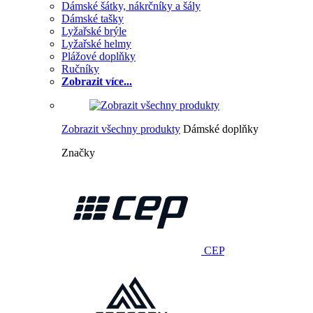
Dámské šátky, nákrčníky a šály
Dámské tašky
Lyžařské brýle
Lyžařské helmy
Plážové doplňky
Ručníky
Zobrazit více...
Zobrazit všechny produkty
Dámské doplňky
Značky
CEP