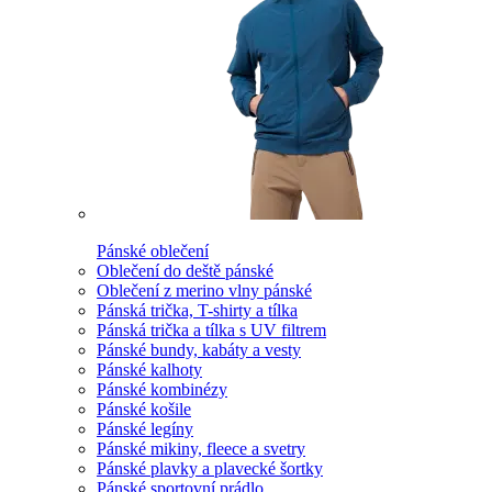
Pánské oblečení
Oblečení do deště pánské
Oblečení z merino vlny pánské
Pánská trička, T-shirty a tílka
Pánská trička a tílka s UV filtrem
Pánské bundy, kabáty a vesty
Pánské kalhoty
Pánské kombinézy
Pánské košile
Pánské legíny
Pánské mikiny, fleece a svetry
Pánské plavky a plavecké šortky
Pánské sportovní prádlo