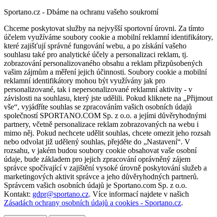
Sportano.cz - Dbáme na ochranu vašeho soukromí
Chceme poskytovat služby na nejvyšší sportovní úrovni. Za tímto
účelem využíváme soubory cookie a mobilní reklamní identifikátory,
které zajišťují správné fungování webu, a po získání vašeho
souhlasu také pro analytické účely a personalizaci reklam, tj.
zobrazování personalizovaného obsahu a reklam přizpůsobených
vašim zájmům a měření jejich účinnosti. Soubory cookie a mobilní
reklamní identifikátory mohou být využívány jak pro
personalizované, tak i nepersonalizované reklamní aktivity - v
závislosti na souhlasu, který jste udělili. Pokud kliknete na „Přijmout
vše“, vyjádříte souhlas se zpracováním vašich osobních údajů
společností SPORTANO.COM Sp. z o.o. a jejími důvěryhodnými
partnery, včetně personalizace reklam zobrazovaných na webu i
mimo něj. Pokud nechcete udělit souhlas, chcete omezit jeho rozsah
nebo odvolat již udělený souhlas, přejděte do „Nastavení“. V
rozsahu, v jakém budou soubory cookie obsahovat vaše osobní
údaje, bude základem pro jejich zpracování oprávněný zájem
správce spočívající v zajištění vysoké úrovně poskytování služeb a
marketingových aktivit správce a jeho důvěryhodných partnerů.
Správcem vašich osobních údajů je Sportano.com Sp. z o.o.
Kontakt:
gdpr@sportano.cz
. Více informací najdete v našich
Zásadách ochrany osobních údajů a cookies - Sportano.cz
.