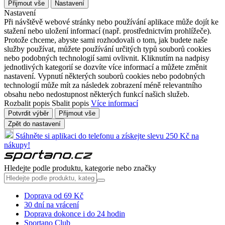
Přijmout vše
Nastavení
Nastavení
Při návštěvě webové stránky nebo používání aplikace může dojít ke
stažení nebo uložení informací (např. prostřednictvím prohlížeče).
Protože chceme, abyste sami rozhodovali o tom, jak budete naše
služby používat, můžete používání určitých typů souborů cookies
nebo podobných technologií sami ovlivnit. Kliknutím na nadpisy
jednotlivých kategorií se dozvíte více informací a můžete změnit
nastavení. Vypnutí některých souborů cookies nebo podobných
technologií může mít za následek zobrazení méně relevantního
obsahu nebo nedostupnost některých funkcí našich služeb.
Rozbalit popis
Sbalit popis
Více informací
Potvrdit výběr
Přijmout vše
Zpět do nastavení
Stáhněte si aplikaci do telefonu a získejte slevu 250 Kč na
nákupy!
Hledejte podle produktu, kategorie nebo značky
Doprava od 69 Kč
30 dní na vrácení
Doprava dokonce i do 24 hodin
Sportano Club