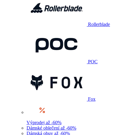
Rollerblade
POC
Fox
Výprodej až -60%
Dámské oblečení až -60%
Dámská obuv až -60%