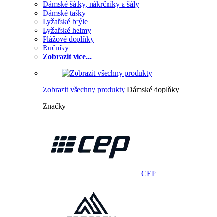
Dámské šátky, nákrčníky a šály
Dámské tašky
Lyžařské brýle
Lyžařské helmy
Plážové doplňky
Ručníky
Zobrazit více...
Zobrazit všechny produkty
Dámské doplňky
Značky
CEP