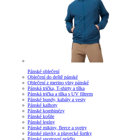
Pánské oblečení
Oblečení do deště pánské
Oblečení z merino vlny pánské
Pánská trička, T-shirty a tílka
Pánská trička a tílka s UV filtrem
Pánské bundy, kabáty a vesty
Pánské kalhoty
Pánské kombinézy
Pánské košile
Pánské legíny
Pánské mikiny, fleece a svetry
Pánské plavky a plavecké šortky
Pánské sportovní prádlo