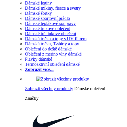
Dámské legíny
Dámské mikiny, fleece a svetry
Dámské šortky
Dámské sportovní prádlo
Dámské teplákové soupravy
Dámské trekové oblečení
Dámské tréninkové oblečení
Dámská trička a topy s UV filtrem
Dámská trička, T-shirty a topy
Oblečení do deště dámské
Oblečení z merino vlny dámské
Plavky dámské
Termoaktivní oblečení dámské
Zobrazit více...
Zobrazit všechny produkty
Dámské oblečení
Značky