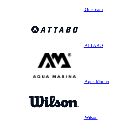
OneTeam
ATTABO
Aqua Marina
Wilson