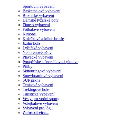
Sportovní vybavení
Basketbalové vybavení
Boxerské vybavení
Dámské lyžařské boty
Fitness vybavení
Fotbalové vybavení
Kimona
Kolečkové a inline brusle
Jízdní kola
Lyžařské vybavení
Neoprenové pěny
Plavecké vybavení
Potápěčské a šnorchlovací ploutve
Přilby
Skitouringové vybavení
Snowboardové vybavení
SUP prkna
Tenisové vybavení
Trekingové hole
Turistické vybavení
Vesty pro vodní sporty
Volejbalové vybavení
Vybavení pro jógu
Zobrazit více...