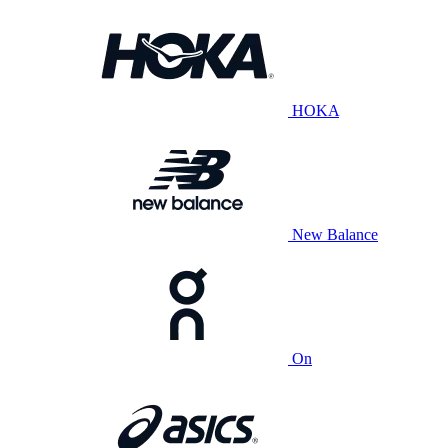
HOKA
New Balance
On