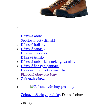
Dámská obuv
Sportovní boty dámské
Dámské holínky
Dámské sandály
Dámské sneakers
Dámské tenisky
Dámská turistická a trekingová obuv
Dámské žabky a pantofle
Dámské zimní boty a sněhule
Plavecká obuv pro ženy
Zobrazit více...
Zobrazit všechny produkty
Dámská obuv
Značky