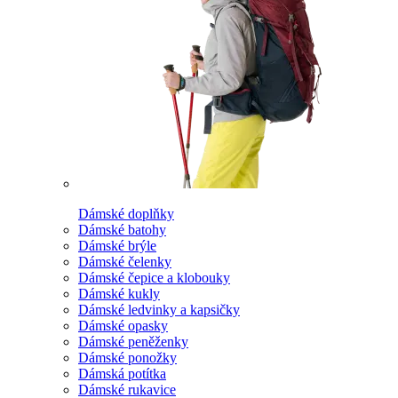
Dámské doplňky
Dámské batohy
Dámské brýle
Dámské čelenky
Dámské čepice a klobouky
Dámské kukly
Dámské ledvinky a kapsičky
Dámské opasky
Dámské peněženky
Dámské ponožky
Dámská potítka
Dámské rukavice