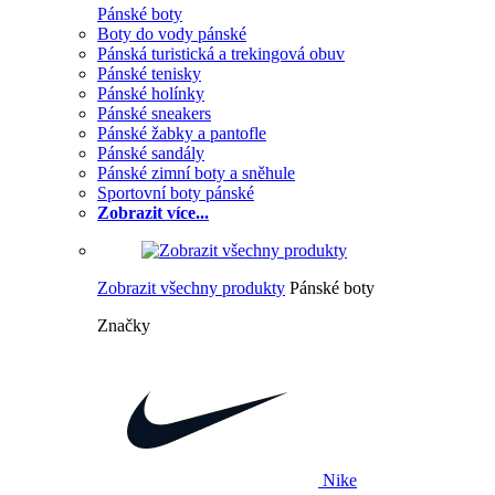
Pánské boty
Boty do vody pánské
Pánská turistická a trekingová obuv
Pánské tenisky
Pánské holínky
Pánské sneakers
Pánské žabky a pantofle
Pánské sandály
Pánské zimní boty a sněhule
Sportovní boty pánské
Zobrazit více...
Zobrazit všechny produkty
Pánské boty
Značky
Nike