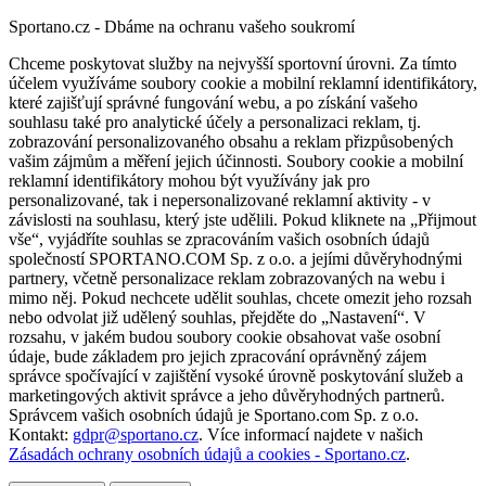
Sportano.cz - Dbáme na ochranu vašeho soukromí
Chceme poskytovat služby na nejvyšší sportovní úrovni. Za tímto
účelem využíváme soubory cookie a mobilní reklamní identifikátory,
které zajišťují správné fungování webu, a po získání vašeho
souhlasu také pro analytické účely a personalizaci reklam, tj.
zobrazování personalizovaného obsahu a reklam přizpůsobených
vašim zájmům a měření jejich účinnosti. Soubory cookie a mobilní
reklamní identifikátory mohou být využívány jak pro
personalizované, tak i nepersonalizované reklamní aktivity - v
závislosti na souhlasu, který jste udělili. Pokud kliknete na „Přijmout
vše“, vyjádříte souhlas se zpracováním vašich osobních údajů
společností SPORTANO.COM Sp. z o.o. a jejími důvěryhodnými
partnery, včetně personalizace reklam zobrazovaných na webu i
mimo něj. Pokud nechcete udělit souhlas, chcete omezit jeho rozsah
nebo odvolat již udělený souhlas, přejděte do „Nastavení“. V
rozsahu, v jakém budou soubory cookie obsahovat vaše osobní
údaje, bude základem pro jejich zpracování oprávněný zájem
správce spočívající v zajištění vysoké úrovně poskytování služeb a
marketingových aktivit správce a jeho důvěryhodných partnerů.
Správcem vašich osobních údajů je Sportano.com Sp. z o.o.
Kontakt:
gdpr@sportano.cz
. Více informací najdete v našich
Zásadách ochrany osobních údajů a cookies - Sportano.cz
.