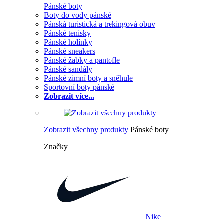
Pánské boty
Boty do vody pánské
Pánská turistická a trekingová obuv
Pánské tenisky
Pánské holínky
Pánské sneakers
Pánské žabky a pantofle
Pánské sandály
Pánské zimní boty a sněhule
Sportovní boty pánské
Zobrazit více...
Zobrazit všechny produkty
Pánské boty
Značky
Nike