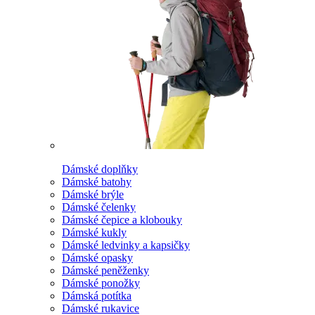
Dámské doplňky
Dámské batohy
Dámské brýle
Dámské čelenky
Dámské čepice a klobouky
Dámské kukly
Dámské ledvinky a kapsičky
Dámské opasky
Dámské peněženky
Dámské ponožky
Dámská potítka
Dámské rukavice