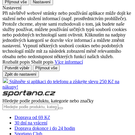
Přijmout vše
Nastavení
Nastavení
Při návštěvě webové stránky nebo používání aplikace může dojít ke
stažení nebo uložení informací (např. prostřednictvím prohlížeče).
Protože chceme, abyste sami rozhodovali o tom, jak budete naše
služby používat, můžete používání určitých typů souborů cookies
nebo podobných technologií sami ovlivnit. Kliknutím na nadpisy
jednotlivých kategorií se dozvíte více informací a můžete změnit
nastavení. Vypnutí některých souborů cookies nebo podobných
technologií může mít za následek zobrazení méně relevantního
obsahu nebo nedostupnost některých funkcí našich služeb.
Rozbalit popis
Sbalit popis
Více informací
Potvrdit výběr
Přijmout vše
Zpět do nastavení
Stáhněte si aplikaci do telefonu a získejte slevu 250 Kč na
nákupy!
Hledejte podle produktu, kategorie nebo značky
Doprava od 69 Kč
30 dní na vrácení
Doprava dokonce i do 24 hodin
Sportano Club