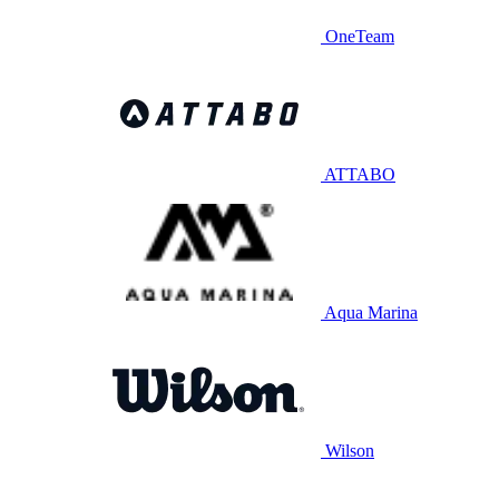
OneTeam
ATTABO
Aqua Marina
Wilson