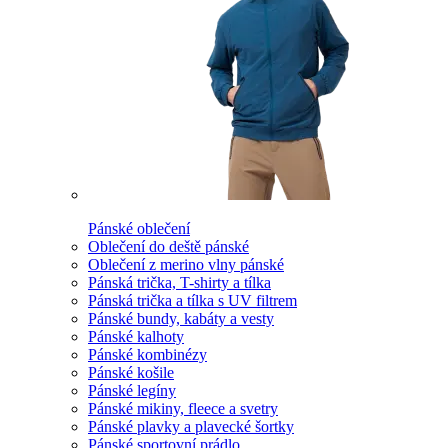
Pánské oblečení
Oblečení do deště pánské
Oblečení z merino vlny pánské
Pánská trička, T-shirty a tílka
Pánská trička a tílka s UV filtrem
Pánské bundy, kabáty a vesty
Pánské kalhoty
Pánské kombinézy
Pánské košile
Pánské legíny
Pánské mikiny, fleece a svetry
Pánské plavky a plavecké šortky
Pánské sportovní prádlo