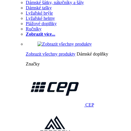
Dámské šátky, nákrčníky a šály
Dámské tašky
Lyžařské brýle
Lyžařské helmy
Plážové doplňky
Ručníky
Zobrazit více...
Zobrazit všechny produkty
Dámské doplňky
Značky
CEP