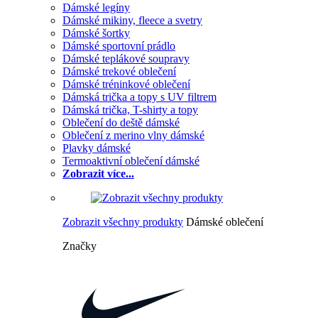
Dámské legíny
Dámské mikiny, fleece a svetry
Dámské šortky
Dámské sportovní prádlo
Dámské teplákové soupravy
Dámské trekové oblečení
Dámské tréninkové oblečení
Dámská trička a topy s UV filtrem
Dámská trička, T-shirty a topy
Oblečení do deště dámské
Oblečení z merino vlny dámské
Plavky dámské
Termoaktivní oblečení dámské
Zobrazit více...
Zobrazit všechny produkty
Dámské oblečení
Značky