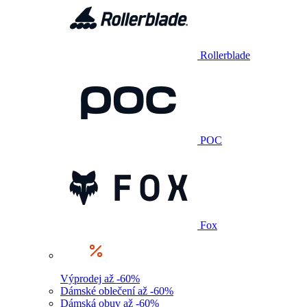
Rollerblade
POC
Fox
Výprodej až -60%
Dámské oblečení až -60%
Dámská obuv až -60%