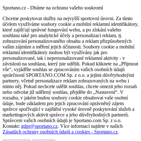
Sportano.cz - Dbáme na ochranu vašeho soukromí
Chceme poskytovat služby na nejvyšší sportovní úrovni. Za tímto
účelem využíváme soubory cookie a mobilní reklamní identifikátory,
které zajišťují správné fungování webu, a po získání vašeho
souhlasu také pro analytické účely a personalizaci reklam, tj.
zobrazování personalizovaného obsahu a reklam přizpůsobených
vašim zájmům a měření jejich účinnosti. Soubory cookie a mobilní
reklamní identifikátory mohou být využívány jak pro
personalizované, tak i nepersonalizované reklamní aktivity - v
závislosti na souhlasu, který jste udělili. Pokud kliknete na „Přijmout
vše“, vyjádříte souhlas se zpracováním vašich osobních údajů
společností SPORTANO.COM Sp. z o.o. a jejími důvěryhodnými
partnery, včetně personalizace reklam zobrazovaných na webu i
mimo něj. Pokud nechcete udělit souhlas, chcete omezit jeho rozsah
nebo odvolat již udělený souhlas, přejděte do „Nastavení“. V
rozsahu, v jakém budou soubory cookie obsahovat vaše osobní
údaje, bude základem pro jejich zpracování oprávněný zájem
správce spočívající v zajištění vysoké úrovně poskytování služeb a
marketingových aktivit správce a jeho důvěryhodných partnerů.
Správcem vašich osobních údajů je Sportano.com Sp. z o.o.
Kontakt:
gdpr@sportano.cz
. Více informací najdete v našich
Zásadách ochrany osobních údajů a cookies - Sportano.cz
.