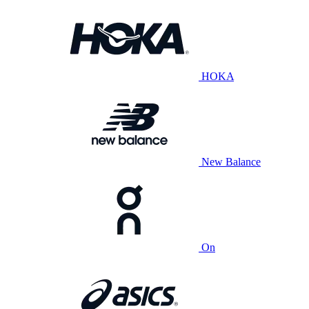
HOKA
New Balance
On