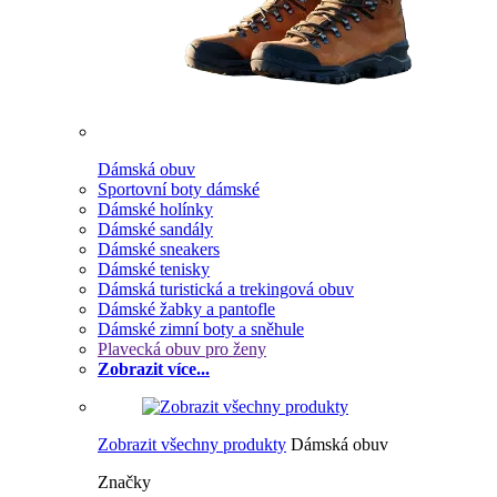
Dámská obuv
Sportovní boty dámské
Dámské holínky
Dámské sandály
Dámské sneakers
Dámské tenisky
Dámská turistická a trekingová obuv
Dámské žabky a pantofle
Dámské zimní boty a sněhule
Plavecká obuv pro ženy
Zobrazit více...
Zobrazit všechny produkty
Dámská obuv
Značky