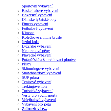
Sportovní vybavení
Basketbalové vybavení
Boxerské vybavení
Dámské lyžařské boty
Fitness vybavení
Fotbalové vybavení
Kimona
Kolečkové a inline brusle
Jízdní kola
Lyžařské vybavení
Neoprenové pěny
Plavecké vybavení
Potápěčské a šnorchlovací ploutve
Přilby
Skitouringové vybavení
Snowboardové vybavení
SUP prkna
Tenisové vybavení
Trekingové hole
Turistické vybavení
Vesty pro vodní sporty
Volejbalové vybavení
Vybavení pro jógu
Zobrazit více...