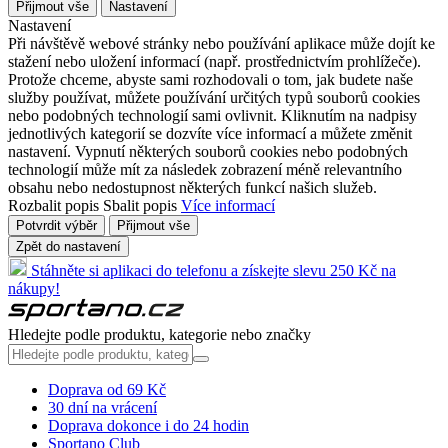
Přijmout vše
Nastavení
Nastavení
Při návštěvě webové stránky nebo používání aplikace může dojít ke
stažení nebo uložení informací (např. prostřednictvím prohlížeče).
Protože chceme, abyste sami rozhodovali o tom, jak budete naše
služby používat, můžete používání určitých typů souborů cookies
nebo podobných technologií sami ovlivnit. Kliknutím na nadpisy
jednotlivých kategorií se dozvíte více informací a můžete změnit
nastavení. Vypnutí některých souborů cookies nebo podobných
technologií může mít za následek zobrazení méně relevantního
obsahu nebo nedostupnost některých funkcí našich služeb.
Rozbalit popis
Sbalit popis
Více informací
Potvrdit výběr
Přijmout vše
Zpět do nastavení
Stáhněte si aplikaci do telefonu a získejte slevu 250 Kč na
nákupy!
Hledejte podle produktu, kategorie nebo značky
Doprava od 69 Kč
30 dní na vrácení
Doprava dokonce i do 24 hodin
Sportano Club