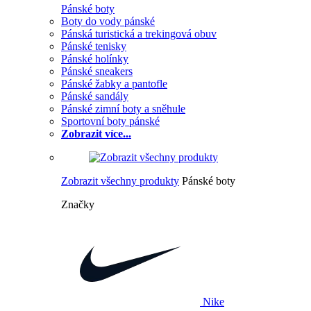
Pánské boty
Boty do vody pánské
Pánská turistická a trekingová obuv
Pánské tenisky
Pánské holínky
Pánské sneakers
Pánské žabky a pantofle
Pánské sandály
Pánské zimní boty a sněhule
Sportovní boty pánské
Zobrazit více...
Zobrazit všechny produkty
Pánské boty
Značky
Nike