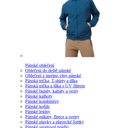
Pánské oblečení
Oblečení do deště pánské
Oblečení z merino vlny pánské
Pánská trička, T-shirty a tílka
Pánská trička a tílka s UV filtrem
Pánské bundy, kabáty a vesty
Pánské kalhoty
Pánské kombinézy
Pánské košile
Pánské legíny
Pánské mikiny, fleece a svetry
Pánské plavky a plavecké šortky
Pánské sportovní prádlo