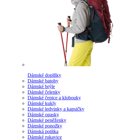
Dámské doplňky
Dámské batohy
Dámské brýle
Dámské čelenky
Dámské čepice a klobouky
Dámské kukly
Dámské ledvinky a kapsičky
Dámské opasky
Dámské peněženky
Dámské ponožky
Dámská potítka
Dámské rukavice