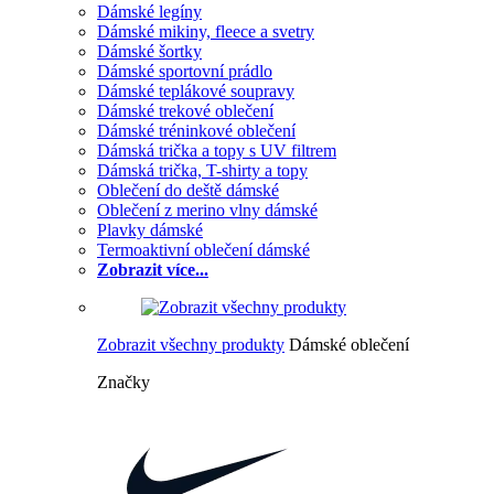
Dámské legíny
Dámské mikiny, fleece a svetry
Dámské šortky
Dámské sportovní prádlo
Dámské teplákové soupravy
Dámské trekové oblečení
Dámské tréninkové oblečení
Dámská trička a topy s UV filtrem
Dámská trička, T-shirty a topy
Oblečení do deště dámské
Oblečení z merino vlny dámské
Plavky dámské
Termoaktivní oblečení dámské
Zobrazit více...
Zobrazit všechny produkty
Dámské oblečení
Značky