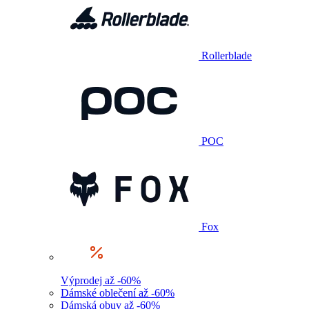
Rollerblade
POC
Fox
Výprodej až -60%
Dámské oblečení až -60%
Dámská obuv až -60%