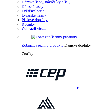
Dámské šátky, nákrčníky a šály
Dámské tašky
Lyžařské brýle
Lyžařské helmy
Plážové doplňky
Ručníky
Zobrazit více...
Zobrazit všechny produkty
Dámské doplňky
Značky
CEP