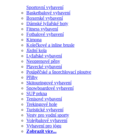
Sportovní vybavení
Basketbalové vybavení
Boxerské vybavení
Dámské lyžařské boty
Fitness vybavení
Fotbalové vybavení
Kimona
Kolečkové a inline brusle
Jízdní kola
Lyžařské vybavení
Neoprenové pěny
Plavecké vybavení
Potápěčské a šnorchlovací ploutve
Přilby
Skitouringové vybavení
Snowboardové vybavení
SUP prkna
Tenisové vybavení
Trekingové hole
Turistické vybavení
Vesty pro vodní sporty
Volejbalové vybavení
Vybavení pro jógu
Zobrazit více...