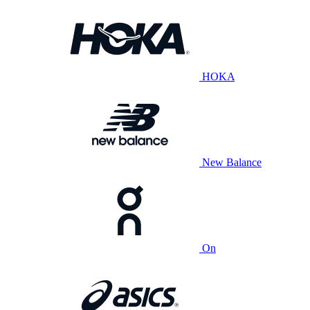
HOKA
New Balance
On