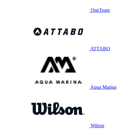
OneTeam
ATTABO
Aqua Marina
Wilson