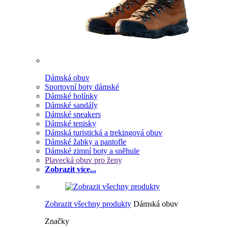
Dámská obuv
Sportovní boty dámské
Dámské holínky
Dámské sandály
Dámské sneakers
Dámské tenisky
Dámská turistická a trekingová obuv
Dámské žabky a pantofle
Dámské zimní boty a sněhule
Plavecká obuv pro ženy
Zobrazit více...
Zobrazit všechny produkty
Dámská obuv
Značky