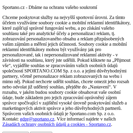
Sportano.cz - Dbáme na ochranu vašeho soukromí
Chceme poskytovat služby na nejvyšší sportovní úrovni. Za tímto
účelem využíváme soubory cookie a mobilní reklamní identifikátory,
které zajišťují správné fungování webu, a po získání vašeho
souhlasu také pro analytické účely a personalizaci reklam, tj.
zobrazování personalizovaného obsahu a reklam přizpůsobených
vašim zájmům a měření jejich účinnosti. Soubory cookie a mobilní
reklamní identifikátory mohou být využívány jak pro
personalizované, tak i nepersonalizované reklamní aktivity - v
závislosti na souhlasu, který jste udělili. Pokud kliknete na „Přijmout
vše“, vyjádříte souhlas se zpracováním vašich osobních údajů
společností SPORTANO.COM Sp. z o.o. a jejími důvěryhodnými
partnery, včetně personalizace reklam zobrazovaných na webu i
mimo něj. Pokud nechcete udělit souhlas, chcete omezit jeho rozsah
nebo odvolat již udělený souhlas, přejděte do „Nastavení“. V
rozsahu, v jakém budou soubory cookie obsahovat vaše osobní
údaje, bude základem pro jejich zpracování oprávněný zájem
správce spočívající v zajištění vysoké úrovně poskytování služeb a
marketingových aktivit správce a jeho důvěryhodných partnerů.
Správcem vašich osobních údajů je Sportano.com Sp. z o.o.
Kontakt:
gdpr@sportano.cz
. Více informací najdete v našich
Zásadách ochrany osobních údajů a cookies - Sportano.cz
.