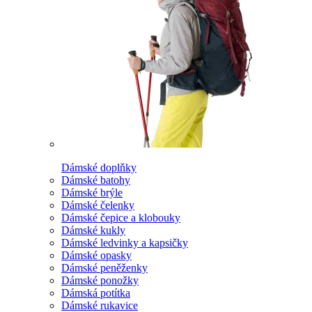
Dámské doplňky
Dámské batohy
Dámské brýle
Dámské čelenky
Dámské čepice a klobouky
Dámské kukly
Dámské ledvinky a kapsičky
Dámské opasky
Dámské peněženky
Dámské ponožky
Dámská potítka
Dámské rukavice