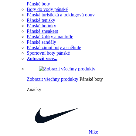
Pánské boty
Boty do vody pánské
Pánská turistická a trekingová obuv
Pánské tenisky
Pánské holínky
Pánské sneakers
Pánské žabky a pantofle
Pánské sandály
Pánské zimní boty a sněhule
Sportovní boty pánské
Zobrazit více...
Zobrazit všechny produkty
Pánské boty
Značky
Nike