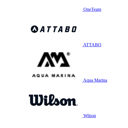
OneTeam
ATTABO
Aqua Marina
Wilson