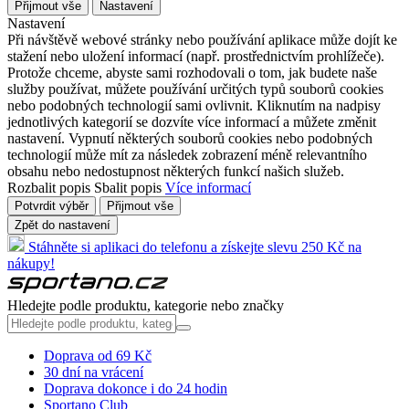
Přijmout vše
Nastavení
Nastavení
Při návštěvě webové stránky nebo používání aplikace může dojít ke
stažení nebo uložení informací (např. prostřednictvím prohlížeče).
Protože chceme, abyste sami rozhodovali o tom, jak budete naše
služby používat, můžete používání určitých typů souborů cookies
nebo podobných technologií sami ovlivnit. Kliknutím na nadpisy
jednotlivých kategorií se dozvíte více informací a můžete změnit
nastavení. Vypnutí některých souborů cookies nebo podobných
technologií může mít za následek zobrazení méně relevantního
obsahu nebo nedostupnost některých funkcí našich služeb.
Rozbalit popis
Sbalit popis
Více informací
Potvrdit výběr
Přijmout vše
Zpět do nastavení
Stáhněte si aplikaci do telefonu a získejte slevu 250 Kč na
nákupy!
Hledejte podle produktu, kategorie nebo značky
Doprava od 69 Kč
30 dní na vrácení
Doprava dokonce i do 24 hodin
Sportano Club