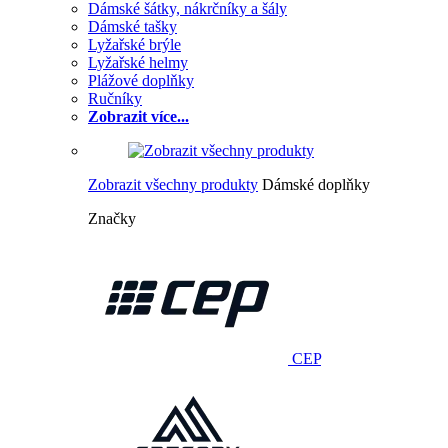
Dámské šátky, nákrčníky a šály
Dámské tašky
Lyžařské brýle
Lyžařské helmy
Plážové doplňky
Ručníky
Zobrazit více...
Zobrazit všechny produkty
Dámské doplňky
Značky
CEP