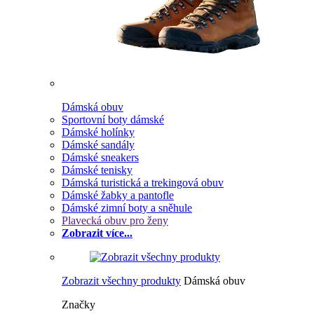
Dámská obuv
Sportovní boty dámské
Dámské holínky
Dámské sandály
Dámské sneakers
Dámské tenisky
Dámská turistická a trekingová obuv
Dámské žabky a pantofle
Dámské zimní boty a sněhule
Plavecká obuv pro ženy
Zobrazit více...
Zobrazit všechny produkty
Dámská obuv
Značky