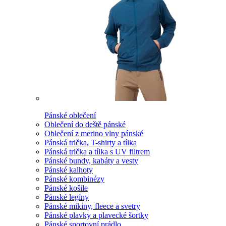
Pánské oblečení
Oblečení do deště pánské
Oblečení z merino vlny pánské
Pánská trička, T-shirty a tílka
Pánská trička a tílka s UV filtrem
Pánské bundy, kabáty a vesty
Pánské kalhoty
Pánské kombinézy
Pánské košile
Pánské legíny
Pánské mikiny, fleece a svetry
Pánské plavky a plavecké šortky
Pánské sportovní prádlo