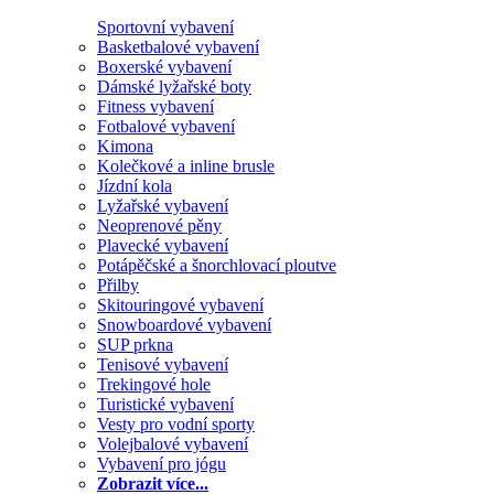
Sportovní vybavení
Basketbalové vybavení
Boxerské vybavení
Dámské lyžařské boty
Fitness vybavení
Fotbalové vybavení
Kimona
Kolečkové a inline brusle
Jízdní kola
Lyžařské vybavení
Neoprenové pěny
Plavecké vybavení
Potápěčské a šnorchlovací ploutve
Přilby
Skitouringové vybavení
Snowboardové vybavení
SUP prkna
Tenisové vybavení
Trekingové hole
Turistické vybavení
Vesty pro vodní sporty
Volejbalové vybavení
Vybavení pro jógu
Zobrazit více...