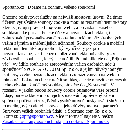
Sportano.cz - Dbáme na ochranu vašeho soukromí
Chceme poskytovat služby na nejvyšší sportovní úrovni. Za tímto
účelem využíváme soubory cookie a mobilní reklamní identifikátory,
které zajišťují správné fungování webu, a po získání vašeho
souhlasu také pro analytické účely a personalizaci reklam, tj.
zobrazování personalizovaného obsahu a reklam přizpůsobených
vašim zájmům a měření jejich účinnosti. Soubory cookie a mobilní
reklamní identifikátory mohou být využívány jak pro
personalizované, tak i nepersonalizované reklamní aktivity - v
závislosti na souhlasu, který jste udělili. Pokud kliknete na „Přijmout
vše“, vyjádříte souhlas se zpracováním vašich osobních údajů
společností SPORTANO.COM Sp. z o.o. a jejími důvěryhodnými
partnery, včetně personalizace reklam zobrazovaných na webu i
mimo něj. Pokud nechcete udělit souhlas, chcete omezit jeho rozsah
nebo odvolat již udělený souhlas, přejděte do „Nastavení“. V
rozsahu, v jakém budou soubory cookie obsahovat vaše osobní
údaje, bude základem pro jejich zpracování oprávněný zájem
správce spočívající v zajištění vysoké úrovně poskytování služeb a
marketingových aktivit správce a jeho důvěryhodných partnerů.
Správcem vašich osobních údajů je Sportano.com Sp. z o.o.
Kontakt:
gdpr@sportano.cz
. Více informací najdete v našich
Zásadách ochrany osobních údajů a cookies - Sportano.cz
.