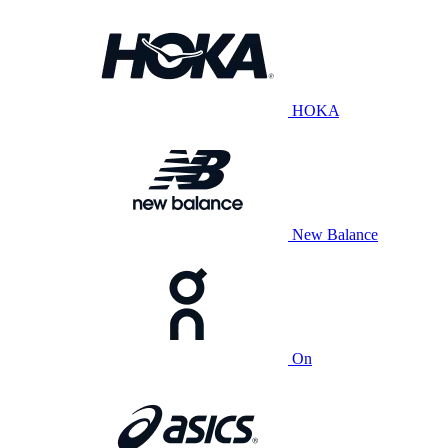
HOKA
New Balance
On