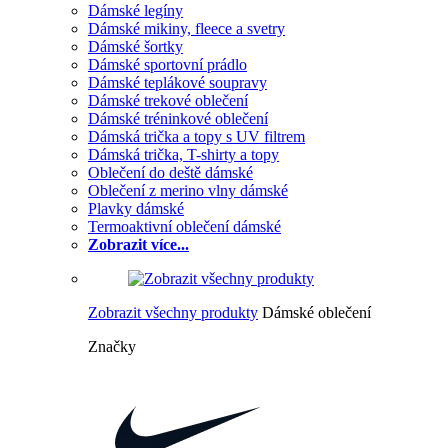
Dámské legíny
Dámské mikiny, fleece a svetry
Dámské šortky
Dámské sportovní prádlo
Dámské teplákové soupravy
Dámské trekové oblečení
Dámské tréninkové oblečení
Dámská trička a topy s UV filtrem
Dámská trička, T-shirty a topy
Oblečení do deště dámské
Oblečení z merino vlny dámské
Plavky dámské
Termoaktivní oblečení dámské
Zobrazit více...
Zobrazit všechny produkty
Dámské oblečení
Značky