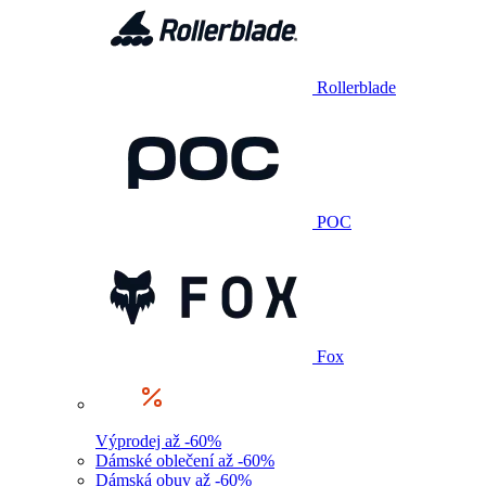
Rollerblade
POC
Fox
Výprodej až -60%
Dámské oblečení až -60%
Dámská obuv až -60%