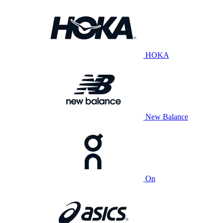
HOKA
New Balance
On