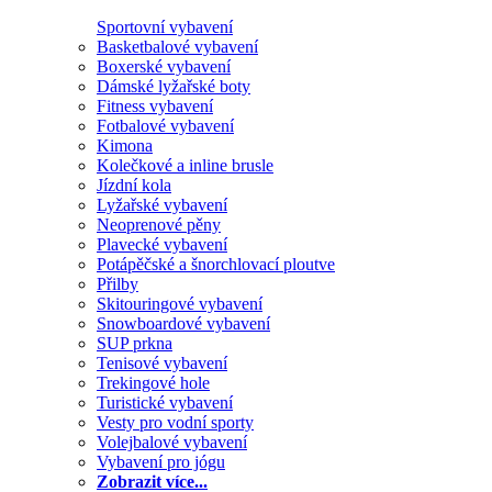
Sportovní vybavení
Basketbalové vybavení
Boxerské vybavení
Dámské lyžařské boty
Fitness vybavení
Fotbalové vybavení
Kimona
Kolečkové a inline brusle
Jízdní kola
Lyžařské vybavení
Neoprenové pěny
Plavecké vybavení
Potápěčské a šnorchlovací ploutve
Přilby
Skitouringové vybavení
Snowboardové vybavení
SUP prkna
Tenisové vybavení
Trekingové hole
Turistické vybavení
Vesty pro vodní sporty
Volejbalové vybavení
Vybavení pro jógu
Zobrazit více...