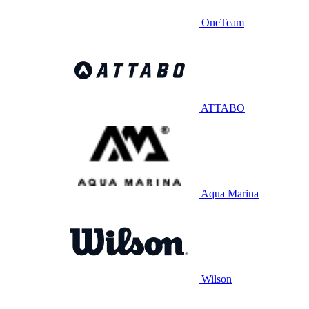
OneTeam
ATTABO
Aqua Marina
Wilson