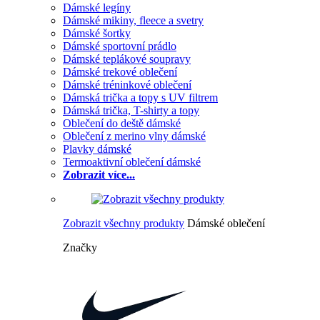
Dámské legíny
Dámské mikiny, fleece a svetry
Dámské šortky
Dámské sportovní prádlo
Dámské teplákové soupravy
Dámské trekové oblečení
Dámské tréninkové oblečení
Dámská trička a topy s UV filtrem
Dámská trička, T-shirty a topy
Oblečení do deště dámské
Oblečení z merino vlny dámské
Plavky dámské
Termoaktivní oblečení dámské
Zobrazit více...
Zobrazit všechny produkty
Dámské oblečení
Značky