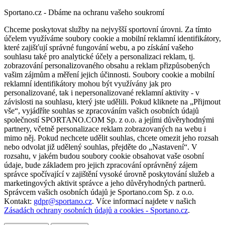
Sportano.cz - Dbáme na ochranu vašeho soukromí
Chceme poskytovat služby na nejvyšší sportovní úrovni. Za tímto
účelem využíváme soubory cookie a mobilní reklamní identifikátory,
které zajišťují správné fungování webu, a po získání vašeho
souhlasu také pro analytické účely a personalizaci reklam, tj.
zobrazování personalizovaného obsahu a reklam přizpůsobených
vašim zájmům a měření jejich účinnosti. Soubory cookie a mobilní
reklamní identifikátory mohou být využívány jak pro
personalizované, tak i nepersonalizované reklamní aktivity - v
závislosti na souhlasu, který jste udělili. Pokud kliknete na „Přijmout
vše“, vyjádříte souhlas se zpracováním vašich osobních údajů
společností SPORTANO.COM Sp. z o.o. a jejími důvěryhodnými
partnery, včetně personalizace reklam zobrazovaných na webu i
mimo něj. Pokud nechcete udělit souhlas, chcete omezit jeho rozsah
nebo odvolat již udělený souhlas, přejděte do „Nastavení“. V
rozsahu, v jakém budou soubory cookie obsahovat vaše osobní
údaje, bude základem pro jejich zpracování oprávněný zájem
správce spočívající v zajištění vysoké úrovně poskytování služeb a
marketingových aktivit správce a jeho důvěryhodných partnerů.
Správcem vašich osobních údajů je Sportano.com Sp. z o.o.
Kontakt:
gdpr@sportano.cz
. Více informací najdete v našich
Zásadách ochrany osobních údajů a cookies - Sportano.cz
.