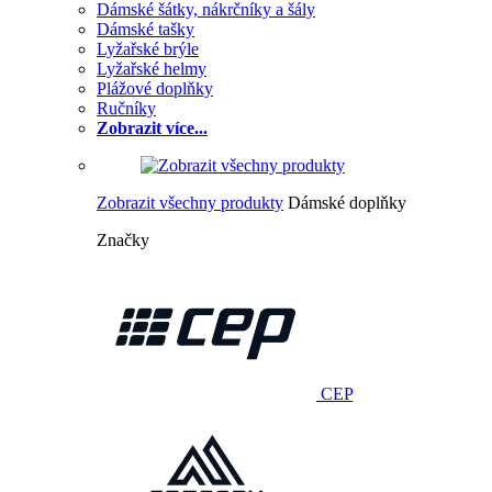
Dámské šátky, nákrčníky a šály
Dámské tašky
Lyžařské brýle
Lyžařské helmy
Plážové doplňky
Ručníky
Zobrazit více...
Zobrazit všechny produkty
Dámské doplňky
Značky
CEP