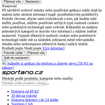
Přijmout vše
Nastavení
Nastavení
Při návštěvě webové stránky nebo používání aplikace může dojít ke
stažení nebo uložení informací (např. prostřednictvím prohlížeče).
Protože chceme, abyste sami rozhodovali o tom, jak budete naše
služby používat, můžete používání určitých typů souborů cookies
nebo podobných technologií sami ovlivnit. Kliknutím na nadpisy
jednotlivých kategorií se dozvíte více informací a můžete změnit
nastavení. Vypnutí některých souborů cookies nebo podobných
technologií může mít za následek zobrazení méně relevantního
obsahu nebo nedostupnost některých funkcí našich služeb.
Rozbalit popis
Sbalit popis
Více informací
Potvrdit výběr
Přijmout vše
Zpět do nastavení
Stáhněte si aplikaci do telefonu a získejte slevu 250 Kč na
nákupy!
Hledejte podle produktu, kategorie nebo značky
Doprava od 69 Kč
30 dní na vrácení
Doprava dokonce i do 24 hodin
Sportano Club