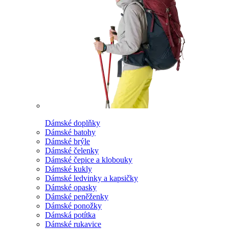
Dámské doplňky
Dámské batohy
Dámské brýle
Dámské čelenky
Dámské čepice a klobouky
Dámské kukly
Dámské ledvinky a kapsičky
Dámské opasky
Dámské peněženky
Dámské ponožky
Dámská potítka
Dámské rukavice