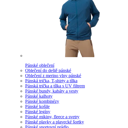
Pánské oblečení
Oblečení do deště pánské
Oblečení z merino vlny pánské
Pánská trička, T-shirty a tílka
Pánská trička a tílka s UV filtrem
Pánské bundy, kabáty a vesty
Pánské kalhoty
Pánské kombinézy
Pánské košile
Pánské legíny
Pánské mikiny, fleece a svetry
Pánské plavky a plavecké šortky
Pánské sportovní prádlo