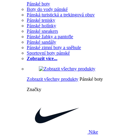
Pánské boty
Boty do vody pánské
Pánská turistická a trekingová obuv
Pánské tenisky
Pánské holínky
Pánské sneakers
Pánské žabky a pantofle
Pánské sandály
Pánské zimní boty a sněhule
Sportovní boty pánské
Zobrazit více...
Zobrazit všechny produkty
Pánské boty
Značky
Nike