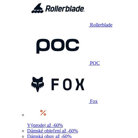
Rollerblade
POC
Fox
Výprodej až -60%
Dámské oblečení až -60%
Dámská obuv až -60%