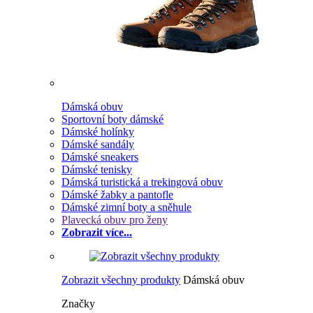
Dámská obuv
Sportovní boty dámské
Dámské holínky
Dámské sandály
Dámské sneakers
Dámské tenisky
Dámská turistická a trekingová obuv
Dámské žabky a pantofle
Dámské zimní boty a sněhule
Plavecká obuv pro ženy
Zobrazit více...
Zobrazit všechny produkty
Dámská obuv
Značky