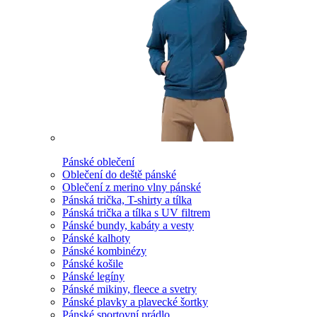
Pánské oblečení
Oblečení do deště pánské
Oblečení z merino vlny pánské
Pánská trička, T-shirty a tílka
Pánská trička a tílka s UV filtrem
Pánské bundy, kabáty a vesty
Pánské kalhoty
Pánské kombinézy
Pánské košile
Pánské legíny
Pánské mikiny, fleece a svetry
Pánské plavky a plavecké šortky
Pánské sportovní prádlo