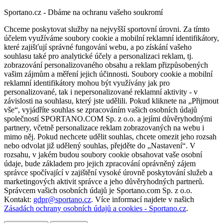
Sportano.cz - Dbáme na ochranu vašeho soukromí
Chceme poskytovat služby na nejvyšší sportovní úrovni. Za tímto
účelem využíváme soubory cookie a mobilní reklamní identifikátory,
které zajišťují správné fungování webu, a po získání vašeho
souhlasu také pro analytické účely a personalizaci reklam, tj.
zobrazování personalizovaného obsahu a reklam přizpůsobených
vašim zájmům a měření jejich účinnosti. Soubory cookie a mobilní
reklamní identifikátory mohou být využívány jak pro
personalizované, tak i nepersonalizované reklamní aktivity - v
závislosti na souhlasu, který jste udělili. Pokud kliknete na „Přijmout
vše“, vyjádříte souhlas se zpracováním vašich osobních údajů
společností SPORTANO.COM Sp. z o.o. a jejími důvěryhodnými
partnery, včetně personalizace reklam zobrazovaných na webu i
mimo něj. Pokud nechcete udělit souhlas, chcete omezit jeho rozsah
nebo odvolat již udělený souhlas, přejděte do „Nastavení“. V
rozsahu, v jakém budou soubory cookie obsahovat vaše osobní
údaje, bude základem pro jejich zpracování oprávněný zájem
správce spočívající v zajištění vysoké úrovně poskytování služeb a
marketingových aktivit správce a jeho důvěryhodných partnerů.
Správcem vašich osobních údajů je Sportano.com Sp. z o.o.
Kontakt:
gdpr@sportano.cz
. Více informací najdete v našich
Zásadách ochrany osobních údajů a cookies - Sportano.cz
.