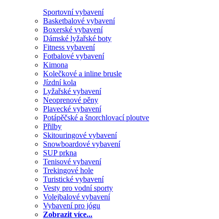
Sportovní vybavení
Basketbalové vybavení
Boxerské vybavení
Dámské lyžařské boty
Fitness vybavení
Fotbalové vybavení
Kimona
Kolečkové a inline brusle
Jízdní kola
Lyžařské vybavení
Neoprenové pěny
Plavecké vybavení
Potápěčské a šnorchlovací ploutve
Přilby
Skitouringové vybavení
Snowboardové vybavení
SUP prkna
Tenisové vybavení
Trekingové hole
Turistické vybavení
Vesty pro vodní sporty
Volejbalové vybavení
Vybavení pro jógu
Zobrazit více...