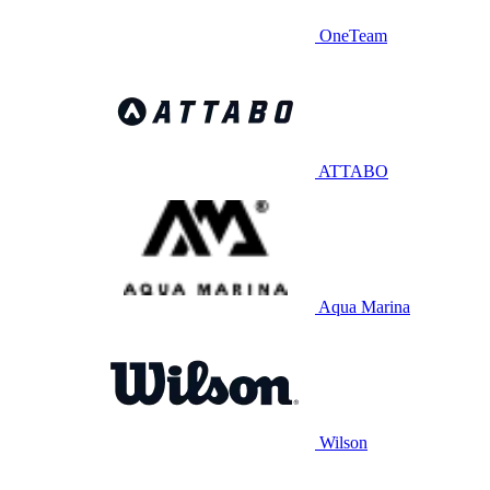
OneTeam
ATTABO
Aqua Marina
Wilson