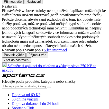
Přijmout vše
Nastavení
Nastavení
Při návštěvě webové stránky nebo používání aplikace může dojít ke
stažení nebo uložení informací (např. prostřednictvím prohlížeče).
Protože chceme, abyste sami rozhodovali o tom, jak budete naše
služby používat, můžete používání určitých typů souborů cookies
nebo podobných technologií sami ovlivnit. Kliknutím na nadpisy
jednotlivých kategorií se dozvíte více informací a můžete změnit
nastavení. Vypnutí některých souborů cookies nebo podobných
technologií může mít za následek zobrazení méně relevantního
obsahu nebo nedostupnost některých funkcí našich služeb.
Rozbalit popis
Sbalit popis
Více informací
Potvrdit výběr
Přijmout vše
Zpět do nastavení
Stáhněte si aplikaci do telefonu a získejte slevu 250 Kč na
nákupy!
Hledejte podle produktu, kategorie nebo značky
Doprava od 69 Kč
30 dní na vrácení
Doprava dokonce i do 24 hodin
Sportano Club