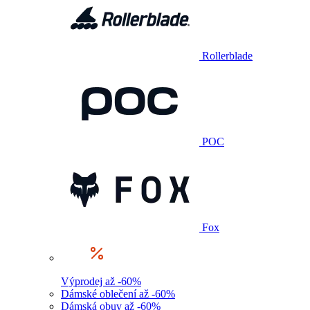
Rollerblade
POC
Fox
Výprodej až -60%
Dámské oblečení až -60%
Dámská obuv až -60%