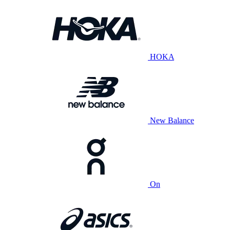
HOKA
New Balance
On