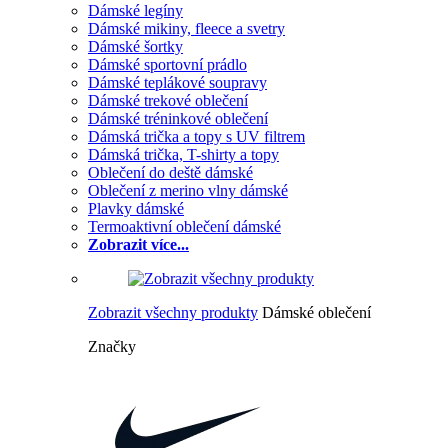
Dámské legíny
Dámské mikiny, fleece a svetry
Dámské šortky
Dámské sportovní prádlo
Dámské teplákové soupravy
Dámské trekové oblečení
Dámské tréninkové oblečení
Dámská trička a topy s UV filtrem
Dámská trička, T-shirty a topy
Oblečení do deště dámské
Oblečení z merino vlny dámské
Plavky dámské
Termoaktivní oblečení dámské
Zobrazit více...
Zobrazit všechny produkty
Dámské oblečení
Značky