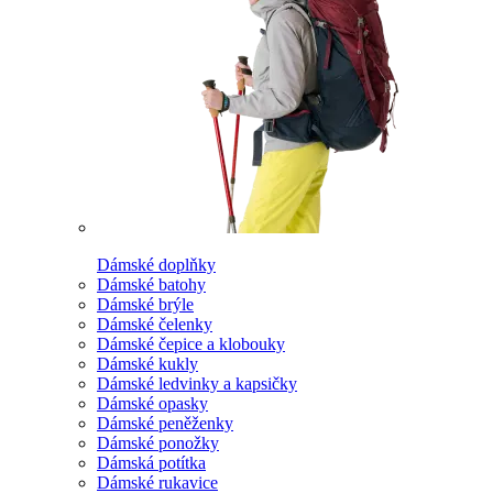
Dámské doplňky
Dámské batohy
Dámské brýle
Dámské čelenky
Dámské čepice a klobouky
Dámské kukly
Dámské ledvinky a kapsičky
Dámské opasky
Dámské peněženky
Dámské ponožky
Dámská potítka
Dámské rukavice