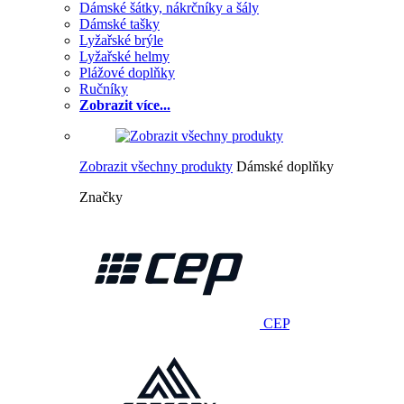
Dámské šátky, nákrčníky a šály
Dámské tašky
Lyžařské brýle
Lyžařské helmy
Plážové doplňky
Ručníky
Zobrazit více...
Zobrazit všechny produkty
Dámské doplňky
Značky
CEP