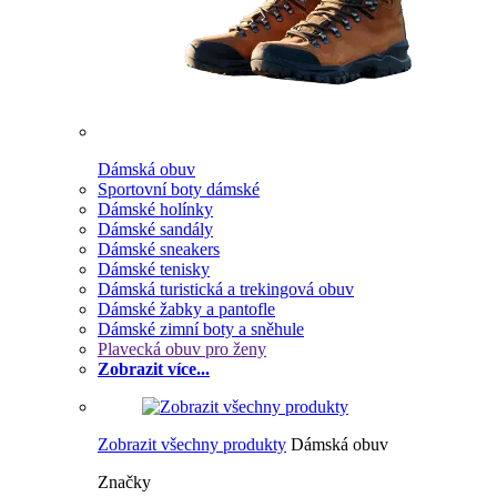
Dámská obuv
Sportovní boty dámské
Dámské holínky
Dámské sandály
Dámské sneakers
Dámské tenisky
Dámská turistická a trekingová obuv
Dámské žabky a pantofle
Dámské zimní boty a sněhule
Plavecká obuv pro ženy
Zobrazit více...
Zobrazit všechny produkty
Dámská obuv
Značky