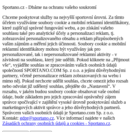
Sportano.cz - Dbáme na ochranu vašeho soukromí
Chceme poskytovat služby na nejvyšší sportovní úrovni. Za tímto
účelem využíváme soubory cookie a mobilní reklamní identifikátory,
které zajišťují správné fungování webu, a po získání vašeho
souhlasu také pro analytické účely a personalizaci reklam, tj.
zobrazování personalizovaného obsahu a reklam přizpůsobených
vašim zájmům a měření jejich účinnosti. Soubory cookie a mobilní
reklamní identifikátory mohou být využívány jak pro
personalizované, tak i nepersonalizované reklamní aktivity - v
závislosti na souhlasu, který jste udělili. Pokud kliknete na „Přijmout
vše“, vyjádříte souhlas se zpracováním vašich osobních údajů
společností SPORTANO.COM Sp. z o.o. a jejími důvěryhodnými
partnery, včetně personalizace reklam zobrazovaných na webu i
mimo něj. Pokud nechcete udělit souhlas, chcete omezit jeho rozsah
nebo odvolat již udělený souhlas, přejděte do „Nastavení“. V
rozsahu, v jakém budou soubory cookie obsahovat vaše osobní
údaje, bude základem pro jejich zpracování oprávněný zájem
správce spočívající v zajištění vysoké úrovně poskytování služeb a
marketingových aktivit správce a jeho důvěryhodných partnerů.
Správcem vašich osobních údajů je Sportano.com Sp. z o.o.
Kontakt:
gdpr@sportano.cz
. Více informací najdete v našich
Zásadách ochrany osobních údajů a cookies - Sportano.cz
.