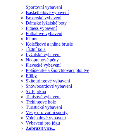
Sportovní vybavení
Basketbalové vybavení
Boxerské vybavení
Dámské lyžařské boty
Fitness vybavení
Fotbalové vybavení
Kimona
Kolečkové a inline brusle
Jízdní kola
Lyžařské vybavení
Neoprenové pěny
Plavecké vybavení
Potápěčské a šnorchlovací ploutve
Přilby
Skitouringové vybavení
Snowboardové vybavení
SUP prkna
Tenisové vybavení
Trekingové hole
Turistické vybavení
Vesty pro vodní sporty
Volejbalové vybavení
Vybavení pro jógu
Zobrazit více...