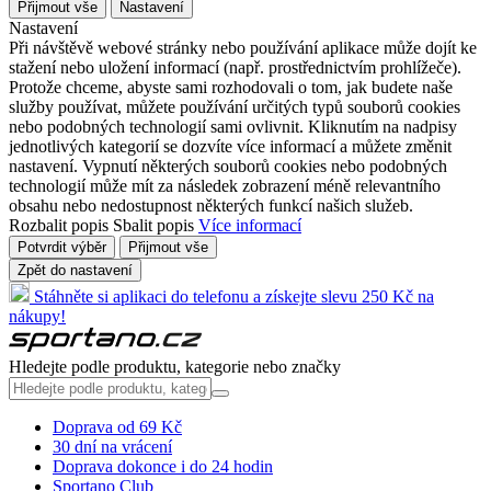
Přijmout vše
Nastavení
Nastavení
Při návštěvě webové stránky nebo používání aplikace může dojít ke
stažení nebo uložení informací (např. prostřednictvím prohlížeče).
Protože chceme, abyste sami rozhodovali o tom, jak budete naše
služby používat, můžete používání určitých typů souborů cookies
nebo podobných technologií sami ovlivnit. Kliknutím na nadpisy
jednotlivých kategorií se dozvíte více informací a můžete změnit
nastavení. Vypnutí některých souborů cookies nebo podobných
technologií může mít za následek zobrazení méně relevantního
obsahu nebo nedostupnost některých funkcí našich služeb.
Rozbalit popis
Sbalit popis
Více informací
Potvrdit výběr
Přijmout vše
Zpět do nastavení
Stáhněte si aplikaci do telefonu a získejte slevu 250 Kč na
nákupy!
Hledejte podle produktu, kategorie nebo značky
Doprava od 69 Kč
30 dní na vrácení
Doprava dokonce i do 24 hodin
Sportano Club