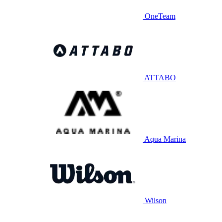
OneTeam
ATTABO
Aqua Marina
Wilson