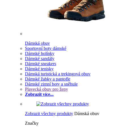
Dámská obuv
Sportovní boty dámské
Dámské holínky
Dámské sandály
Dámské sneakers
Dámské tenisky
Dámská turistická a trekingová obuv
Dámské žabky a pantofle
Dámské zimní boty a sněhule
Plavecká obuv pro ženy
Zobrazit více...
Zobrazit všechny produkty
Dámská obuv
Značky