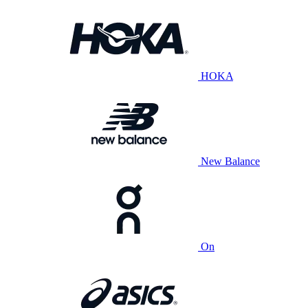
HOKA
New Balance
On