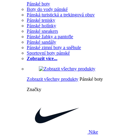
Pánské boty
Boty do vody pánské
Pánská turistická a trekingová obuv
Pánské tenisky
Pánské holínky
Pánské sneakers
Pánské žabky a pantofle
Pánské sandály
Pánské zimní boty a sněhule
Sportovní boty pánské
Zobrazit více...
Zobrazit všechny produkty
Pánské boty
Značky
Nike