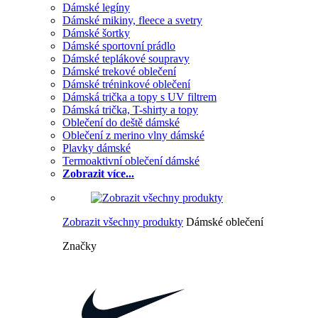
Dámské legíny
Dámské mikiny, fleece a svetry
Dámské šortky
Dámské sportovní prádlo
Dámské teplákové soupravy
Dámské trekové oblečení
Dámské tréninkové oblečení
Dámská trička a topy s UV filtrem
Dámská trička, T-shirty a topy
Oblečení do deště dámské
Oblečení z merino vlny dámské
Plavky dámské
Termoaktivní oblečení dámské
Zobrazit více...
Zobrazit všechny produkty
Dámské oblečení
Značky