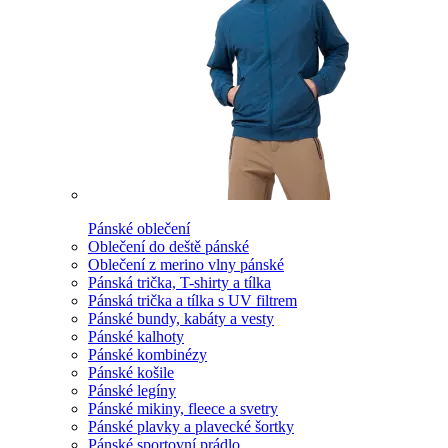
Pánské oblečení
Oblečení do deště pánské
Oblečení z merino vlny pánské
Pánská trička, T-shirty a tílka
Pánská trička a tílka s UV filtrem
Pánské bundy, kabáty a vesty
Pánské kalhoty
Pánské kombinézy
Pánské košile
Pánské legíny
Pánské mikiny, fleece a svetry
Pánské plavky a plavecké šortky
Pánské sportovní prádlo