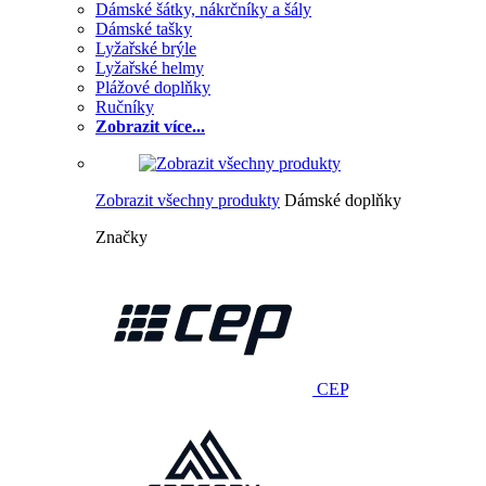
Dámské šátky, nákrčníky a šály
Dámské tašky
Lyžařské brýle
Lyžařské helmy
Plážové doplňky
Ručníky
Zobrazit více...
Zobrazit všechny produkty
Dámské doplňky
Značky
CEP