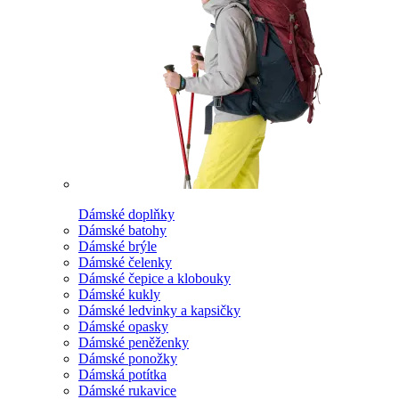
Dámské doplňky
Dámské batohy
Dámské brýle
Dámské čelenky
Dámské čepice a klobouky
Dámské kukly
Dámské ledvinky a kapsičky
Dámské opasky
Dámské peněženky
Dámské ponožky
Dámská potítka
Dámské rukavice