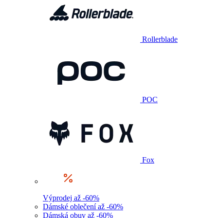
Rollerblade
POC
Fox
Výprodej až -60%
Dámské oblečení až -60%
Dámská obuv až -60%