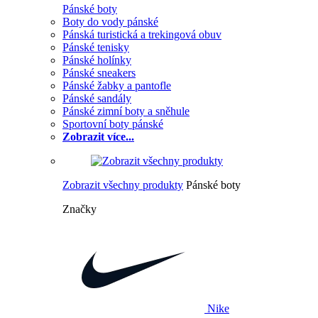
Pánské boty
Boty do vody pánské
Pánská turistická a trekingová obuv
Pánské tenisky
Pánské holínky
Pánské sneakers
Pánské žabky a pantofle
Pánské sandály
Pánské zimní boty a sněhule
Sportovní boty pánské
Zobrazit více...
Zobrazit všechny produkty
Pánské boty
Značky
Nike