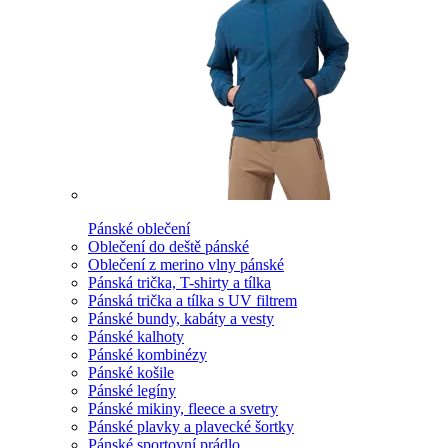
Pánské oblečení
Oblečení do deště pánské
Oblečení z merino vlny pánské
Pánská trička, T-shirty a tílka
Pánská trička a tílka s UV filtrem
Pánské bundy, kabáty a vesty
Pánské kalhoty
Pánské kombinézy
Pánské košile
Pánské legíny
Pánské mikiny, fleece a svetry
Pánské plavky a plavecké šortky
Pánské sportovní prádlo