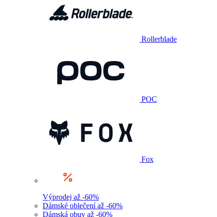
Rollerblade
POC
Fox
Výprodej až -60%
Dámské oblečení až -60%
Dámská obuv až -60%