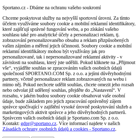
Sportano.cz - Dbáme na ochranu vašeho soukromí
Chceme poskytovat služby na nejvyšší sportovní úrovni. Za tímto
účelem využíváme soubory cookie a mobilní reklamní identifikátory,
které zajišťují správné fungování webu, a po získání vašeho
souhlasu také pro analytické účely a personalizaci reklam, tj.
zobrazování personalizovaného obsahu a reklam přizpůsobených
vašim zájmům a měření jejich účinnosti. Soubory cookie a mobilní
reklamní identifikátory mohou být využívány jak pro
personalizované, tak i nepersonalizované reklamní aktivity - v
závislosti na souhlasu, který jste udělili. Pokud kliknete na „Přijmout
vše“, vyjádříte souhlas se zpracováním vašich osobních údajů
společností SPORTANO.COM Sp. z o.o. a jejími důvěryhodnými
partnery, včetně personalizace reklam zobrazovaných na webu i
mimo něj. Pokud nechcete udělit souhlas, chcete omezit jeho rozsah
nebo odvolat již udělený souhlas, přejděte do „Nastavení“. V
rozsahu, v jakém budou soubory cookie obsahovat vaše osobní
údaje, bude základem pro jejich zpracování oprávněný zájem
správce spočívající v zajištění vysoké úrovně poskytování služeb a
marketingových aktivit správce a jeho důvěryhodných partnerů.
Správcem vašich osobních údajů je Sportano.com Sp. z o.o.
Kontakt:
gdpr@sportano.cz
. Více informací najdete v našich
Zásadách ochrany osobních údajů a cookies - Sportano.cz
.