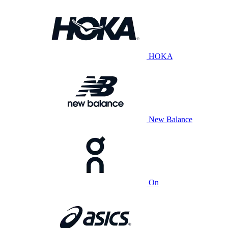
HOKA
New Balance
On