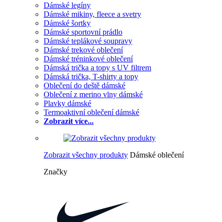
Dámské legíny
Dámské mikiny, fleece a svetry
Dámské šortky
Dámské sportovní prádlo
Dámské teplákové soupravy
Dámské trekové oblečení
Dámské tréninkové oblečení
Dámská trička a topy s UV filtrem
Dámská trička, T-shirty a topy
Oblečení do deště dámské
Oblečení z merino vlny dámské
Plavky dámské
Termoaktivní oblečení dámské
Zobrazit více...
Zobrazit všechny produkty
Dámské oblečení
Značky