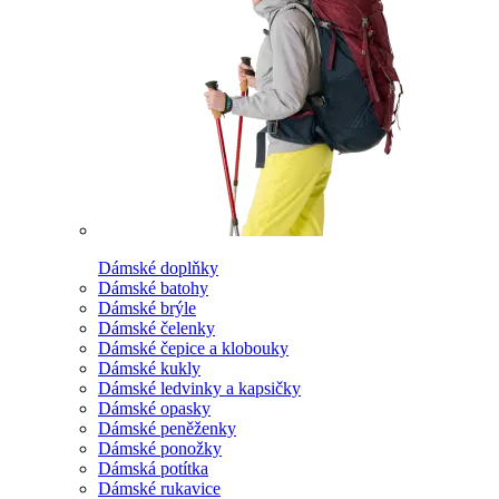
Dámské doplňky
Dámské batohy
Dámské brýle
Dámské čelenky
Dámské čepice a klobouky
Dámské kukly
Dámské ledvinky a kapsičky
Dámské opasky
Dámské peněženky
Dámské ponožky
Dámská potítka
Dámské rukavice