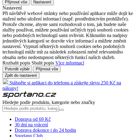
Přijmout vše
Nastavení
Nastavení
Při návštěvě webové stránky nebo používání aplikace může dojít ke
stažení nebo uložení informací (např. prostřednictvím prohlížeče).
Protože chceme, abyste sami rozhodovali o tom, jak budete naše
služby používat, můžete používání určitých typů souborů cookies
nebo podobných technologií sami ovlivnit. Kliknutím na nadpisy
jednotlivých kategorií se dozvíte více informací a můžete změnit
nastavení. Vypnutí některých souborů cookies nebo podobných
technologií může mít za následek zobrazení méně relevantního
obsahu nebo nedostupnost některých funkcí našich služeb.
Rozbalit popis
Sbalit popis
Více informací
Potvrdit výběr
Přijmout vše
Zpět do nastavení
Stáhněte si aplikaci do telefonu a získejte slevu 250 Kč na
nákupy!
Hledejte podle produktu, kategorie nebo značky
Doprava od 69 Kč
30 dní na vrácení
Doprava dokonce i do 24 hodin
Sportano Club