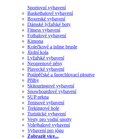
Sportovní vybavení
Basketbalové vybavení
Boxerské vybavení
Dámské lyžařské boty
Fitness vybavení
Fotbalové vybavení
Kimona
Kolečkové a inline brusle
Jízdní kola
Lyžařské vybavení
Neoprenové pěny
Plavecké vybavení
Potápěčské a šnorchlovací ploutve
Přilby
Skitouringové vybavení
Snowboardové vybavení
SUP prkna
Tenisové vybavení
Trekingové hole
Turistické vybavení
Vesty pro vodní sporty
Volejbalové vybavení
Vybavení pro jógu
Zobrazit více...