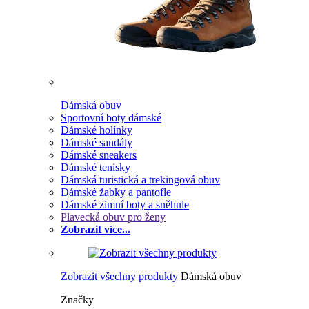
Dámská obuv
Sportovní boty dámské
Dámské holínky
Dámské sandály
Dámské sneakers
Dámské tenisky
Dámská turistická a trekingová obuv
Dámské žabky a pantofle
Dámské zimní boty a sněhule
Plavecká obuv pro ženy
Zobrazit více...
Zobrazit všechny produkty
Dámská obuv
Značky