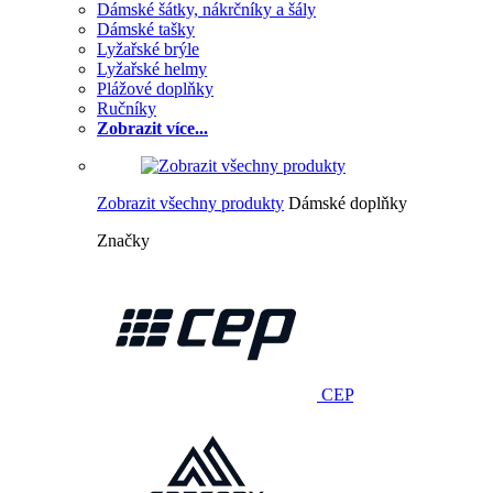
Dámské šátky, nákrčníky a šály
Dámské tašky
Lyžařské brýle
Lyžařské helmy
Plážové doplňky
Ručníky
Zobrazit více...
Zobrazit všechny produkty
Dámské doplňky
Značky
CEP