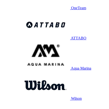
OneTeam
ATTABO
Aqua Marina
Wilson