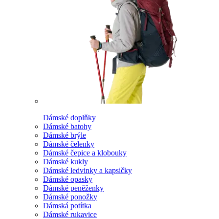
Dámské doplňky
Dámské batohy
Dámské brýle
Dámské čelenky
Dámské čepice a klobouky
Dámské kukly
Dámské ledvinky a kapsičky
Dámské opasky
Dámské peněženky
Dámské ponožky
Dámská potítka
Dámské rukavice