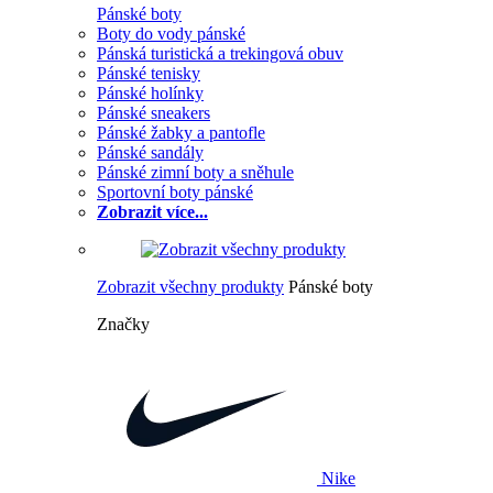
Pánské boty
Boty do vody pánské
Pánská turistická a trekingová obuv
Pánské tenisky
Pánské holínky
Pánské sneakers
Pánské žabky a pantofle
Pánské sandály
Pánské zimní boty a sněhule
Sportovní boty pánské
Zobrazit více...
Zobrazit všechny produkty
Pánské boty
Značky
Nike