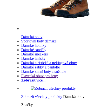
Dámská obuv
Sportovní boty dámské
Dámské holínky
Dámské sandály
Dámské sneakers
Dámské tenisky
Dámská turistická a trekingová obuv
Dámské žabky a pantofle
Dámské zimní boty a sněhule
Plavecká obuv pro ženy
Zobrazit více...
Zobrazit všechny produkty
Dámská obuv
Značky