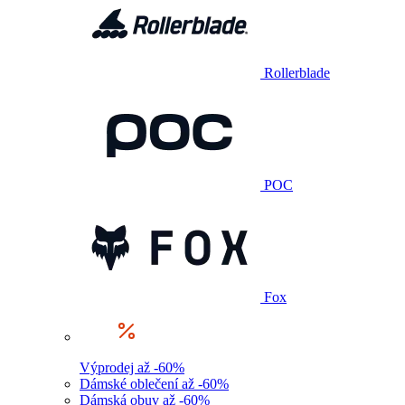
Rollerblade
POC
Fox
Výprodej až -60%
Dámské oblečení až -60%
Dámská obuv až -60%