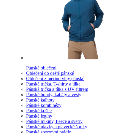
Pánské oblečení
Oblečení do deště pánské
Oblečení z merino vlny pánské
Pánská trička, T-shirty a tílka
Pánská trička a tílka s UV filtrem
Pánské bundy, kabáty a vesty
Pánské kalhoty
Pánské kombinézy
Pánské košile
Pánské legíny
Pánské mikiny, fleece a svetry
Pánské plavky a plavecké šortky
Pánské sportovní prádlo