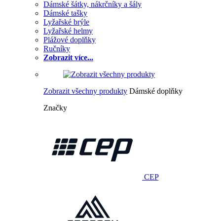
Dámské šátky, nákrčníky a šály
Dámské tašky
Lyžařské brýle
Lyžařské helmy
Plážové doplňky
Ručníky
Zobrazit více...
Zobrazit všechny produkty
Dámské doplňky
Značky
CEP