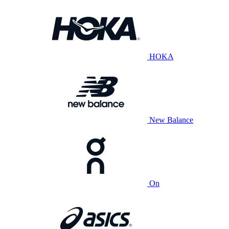
HOKA
New Balance
On