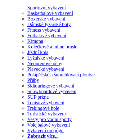
Sportovní vybavení
Basketbalové vybavení
Boxerské vybavení
Dámské lyžařské boty
Fitness vybavení
Fotbalové vybavení
Kimona
Kolečkové a inline brusle
Jízdní kola
Lyžařské vybavení
Neoprenové pěny
Plavecké vybavení
Potápěčské a šnorchlovací ploutve
Přilby
Skitouringové vybavení
Snowboardové vybavení
SUP prkna
Tenisové vybavení
Trekingové hole
Turistické vybavení
Vesty pro vodní sporty
Volejbalové vybavení
Vybavení pro jógu
Zobrazit více...