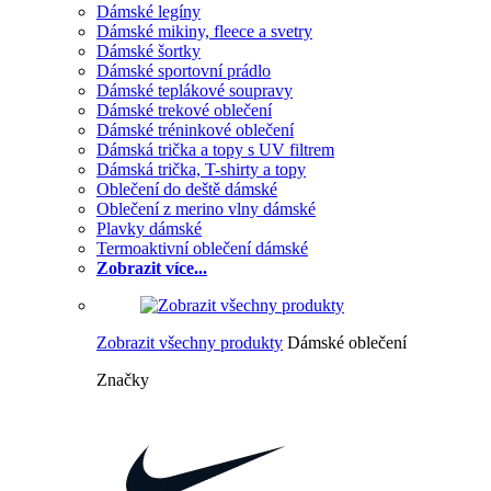
Dámské legíny
Dámské mikiny, fleece a svetry
Dámské šortky
Dámské sportovní prádlo
Dámské teplákové soupravy
Dámské trekové oblečení
Dámské tréninkové oblečení
Dámská trička a topy s UV filtrem
Dámská trička, T-shirty a topy
Oblečení do deště dámské
Oblečení z merino vlny dámské
Plavky dámské
Termoaktivní oblečení dámské
Zobrazit více...
Zobrazit všechny produkty
Dámské oblečení
Značky