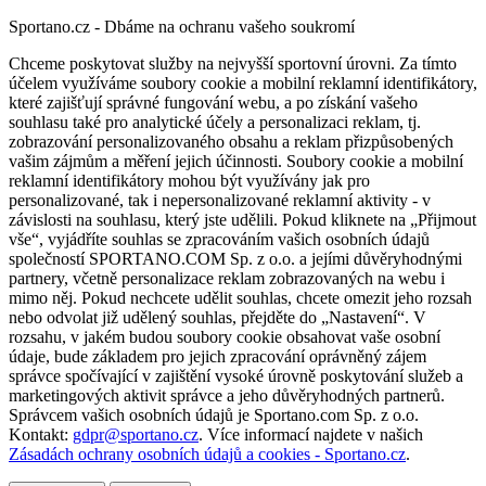
Sportano.cz - Dbáme na ochranu vašeho soukromí
Chceme poskytovat služby na nejvyšší sportovní úrovni. Za tímto
účelem využíváme soubory cookie a mobilní reklamní identifikátory,
které zajišťují správné fungování webu, a po získání vašeho
souhlasu také pro analytické účely a personalizaci reklam, tj.
zobrazování personalizovaného obsahu a reklam přizpůsobených
vašim zájmům a měření jejich účinnosti. Soubory cookie a mobilní
reklamní identifikátory mohou být využívány jak pro
personalizované, tak i nepersonalizované reklamní aktivity - v
závislosti na souhlasu, který jste udělili. Pokud kliknete na „Přijmout
vše“, vyjádříte souhlas se zpracováním vašich osobních údajů
společností SPORTANO.COM Sp. z o.o. a jejími důvěryhodnými
partnery, včetně personalizace reklam zobrazovaných na webu i
mimo něj. Pokud nechcete udělit souhlas, chcete omezit jeho rozsah
nebo odvolat již udělený souhlas, přejděte do „Nastavení“. V
rozsahu, v jakém budou soubory cookie obsahovat vaše osobní
údaje, bude základem pro jejich zpracování oprávněný zájem
správce spočívající v zajištění vysoké úrovně poskytování služeb a
marketingových aktivit správce a jeho důvěryhodných partnerů.
Správcem vašich osobních údajů je Sportano.com Sp. z o.o.
Kontakt:
gdpr@sportano.cz
. Více informací najdete v našich
Zásadách ochrany osobních údajů a cookies - Sportano.cz
.