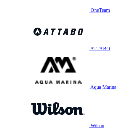
OneTeam
ATTABO
Aqua Marina
Wilson