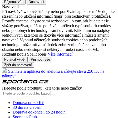
Přijmout vše
Nastavení
Nastavení
Při návštěvě webové stránky nebo používání aplikace může dojít ke
stažení nebo uložení informací (např. prostřednictvím prohlížeče).
Protože chceme, abyste sami rozhodovali o tom, jak budete naše
služby používat, můžete používání určitých typů souborů cookies
nebo podobných technologií sami ovlivnit. Kliknutím na nadpisy
jednotlivých kategorií se dozvíte více informací a můžete změnit
nastavení. Vypnutí některých souborů cookies nebo podobných
technologií může mít za následek zobrazení méně relevantního
obsahu nebo nedostupnost některých funkcí našich služeb.
Rozbalit popis
Sbalit popis
Více informací
Potvrdit výběr
Přijmout vše
Zpět do nastavení
Stáhněte si aplikaci do telefonu a získejte slevu 250 Kč na
nákupy!
Hledejte podle produktu, kategorie nebo značky
Doprava od 69 Kč
30 dní na vrácení
Doprava dokonce i do 24 hodin
Sportano Club