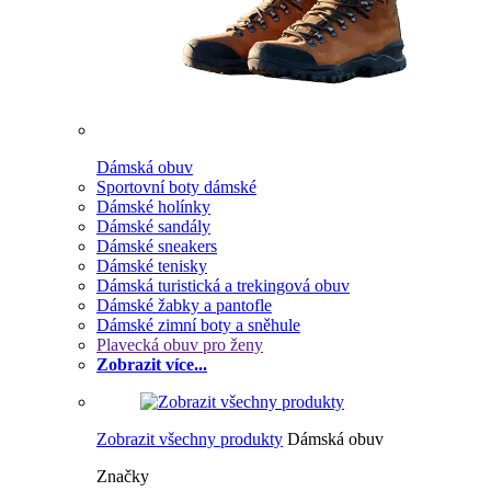
Dámská obuv
Sportovní boty dámské
Dámské holínky
Dámské sandály
Dámské sneakers
Dámské tenisky
Dámská turistická a trekingová obuv
Dámské žabky a pantofle
Dámské zimní boty a sněhule
Plavecká obuv pro ženy
Zobrazit více...
Zobrazit všechny produkty
Dámská obuv
Značky