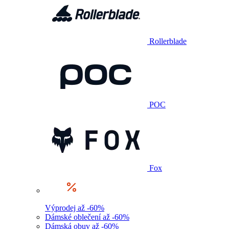
Rollerblade
POC
Fox
Výprodej až -60%
Dámské oblečení až -60%
Dámská obuv až -60%