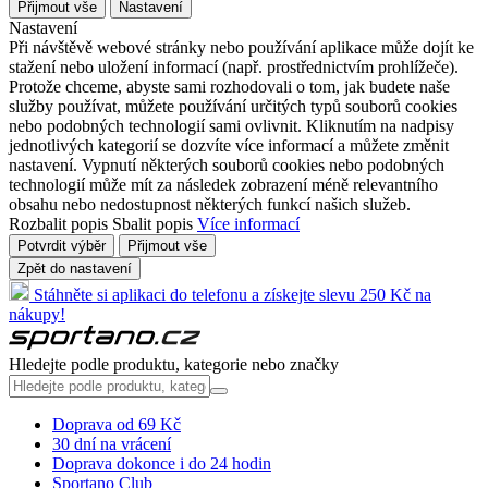
Přijmout vše
Nastavení
Nastavení
Při návštěvě webové stránky nebo používání aplikace může dojít ke
stažení nebo uložení informací (např. prostřednictvím prohlížeče).
Protože chceme, abyste sami rozhodovali o tom, jak budete naše
služby používat, můžete používání určitých typů souborů cookies
nebo podobných technologií sami ovlivnit. Kliknutím na nadpisy
jednotlivých kategorií se dozvíte více informací a můžete změnit
nastavení. Vypnutí některých souborů cookies nebo podobných
technologií může mít za následek zobrazení méně relevantního
obsahu nebo nedostupnost některých funkcí našich služeb.
Rozbalit popis
Sbalit popis
Více informací
Potvrdit výběr
Přijmout vše
Zpět do nastavení
Stáhněte si aplikaci do telefonu a získejte slevu 250 Kč na
nákupy!
Hledejte podle produktu, kategorie nebo značky
Doprava od 69 Kč
30 dní na vrácení
Doprava dokonce i do 24 hodin
Sportano Club