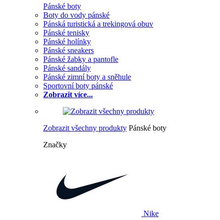
Pánské boty
Boty do vody pánské
Pánská turistická a trekingová obuv
Pánské tenisky
Pánské holínky
Pánské sneakers
Pánské žabky a pantofle
Pánské sandály
Pánské zimní boty a sněhule
Sportovní boty pánské
Zobrazit více...
Zobrazit všechny produkty
Pánské boty
Značky
Nike