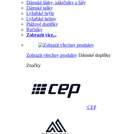
Dámské šátky, nákrčníky a šály
Dámské tašky
Lyžařské brýle
Lyžařské helmy
Plážové doplňky
Ručníky
Zobrazit více...
Zobrazit všechny produkty
Dámské doplňky
Značky
CEP