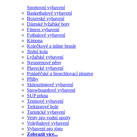
Sportovní vybavení
Basketbalové vybavení
Boxerské vybavení
Dámské lyžařské boty
Fitness vybavení
Fotbalové vybavení
Kimona
Kolečkové a inline brusle
Jízdní kola
Lyžařské vybavení
Neoprenové pěny
Plavecké vybavení
Potápěčské a šnorchlovací ploutve
Přilby
Skitouringové vybavení
Snowboardové vybavení
SUP prkna
Tenisové vybavení
Trekingové hole
Turistické vybavení
Vesty pro vodní sporty
Volejbalové vybavení
Vybavení pro jógu
Zobrazit více...