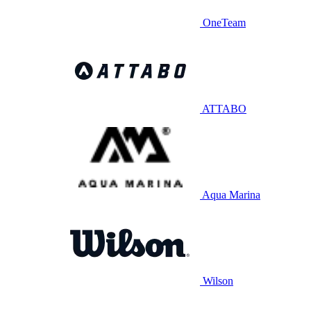
OneTeam
ATTABO
Aqua Marina
Wilson