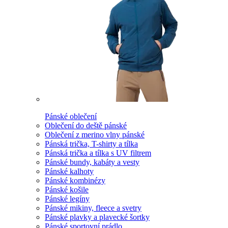
Pánské oblečení
Oblečení do deště pánské
Oblečení z merino vlny pánské
Pánská trička, T-shirty a tílka
Pánská trička a tílka s UV filtrem
Pánské bundy, kabáty a vesty
Pánské kalhoty
Pánské kombinézy
Pánské košile
Pánské legíny
Pánské mikiny, fleece a svetry
Pánské plavky a plavecké šortky
Pánské sportovní prádlo