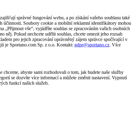
zajišťují správné fungování webu, a po získání vašeho souhlasu také
ch účinnosti. Soubory cookie a mobilní reklamní identifikátory mohou
e na „Přijmout vše“, vyjádříte souhlas se zpracováním vašich osobních
něj. Pokud nechcete udělit souhlas, chcete omezit jeho rozsah
ladem pro jejich zpracování oprávněný zájem správce spočívající v
jů je Sportano.com Sp. z o.o. Kontakt:
gdpr@sportano.cz
. Více
že chceme, abyste sami rozhodovali o tom, jak budete naše služby
gorií se dozvíte více informací a můžete změnit nastavení. Vypnutí
ých funkcí našich služeb.