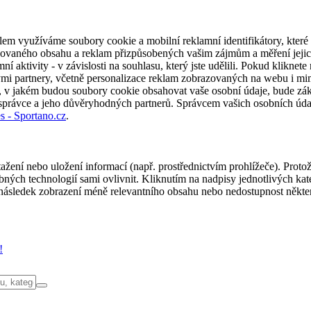
em využíváme soubory cookie a mobilní reklamní identifikátory, které 
alizovaného obsahu a reklam přizpůsobených vašim zájmům a měření jeji
í aktivity - v závislosti na souhlasu, který jste udělili. Pokud kliknet
partnery, včetně personalizace reklam zobrazovaných na webu i mimo 
u, v jakém budou soubory cookie obsahovat vaše osobní údaje, bude zák
 správce a jeho důvěryhodných partnerů. Správcem vašich osobních úda
s - Sportano.cz
.
ažení nebo uložení informací (např. prostřednictvím prohlížeče). Proto
ých technologií sami ovlivnit. Kliknutím na nadpisy jednotlivých kate
ásledek zobrazení méně relevantního obsahu nebo nedostupnost někter
!