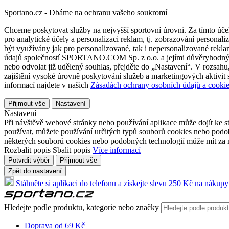
Sportano.cz - Dbáme na ochranu vašeho soukromí
Chceme poskytovat služby na nejvyšší sportovní úrovni. Za tímto účel
pro analytické účely a personalizaci reklam, tj. zobrazování person
být využívány jak pro personalizované, tak i nepersonalizované reklamn
údajů společností SPORTANO.COM Sp. z o.o. a jejími důvěryhodnými 
nebo odvolat již udělený souhlas, přejděte do „Nastavení“. V rozsah
zajištění vysoké úrovně poskytování služeb a marketingových aktivit
informací najdete v našich
Zásadách ochrany osobních údajů a cookie
Přijmout vše
Nastavení
Nastavení
Při návštěvě webové stránky nebo používání aplikace může dojít ke st
používat, můžete používání určitých typů souborů cookies nebo podobn
některých souborů cookies nebo podobných technologií může mít za n
Rozbalit popis
Sbalit popis
Více informací
Potvrdit výběr
Přijmout vše
Zpět do nastavení
Stáhněte si aplikaci do telefonu a získejte slevu 250 Kč na nákupy
Hledejte podle produktu, kategorie nebo značky
Doprava od 69 Kč