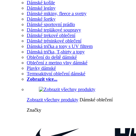
Dámské košile
Dámské legíny
Dámské mikiny, fleece a svetry
Dámské šortky
Dámské sportovní prádlo
Dámské teplákové soupravy
Dámské trekové oblečení
Dámské tréninkové oblečení
Dámská trička a topy s UV filtrem
Dámská trička, T-shirty a topy
Oblečení do deště dámské
Oblečení z merino vlny dámské
Plavky dámské
Termoaktivní oblečení dámské
Zobrazit více...
Zobrazit všechny produkty
Dámské oblečení
Značky