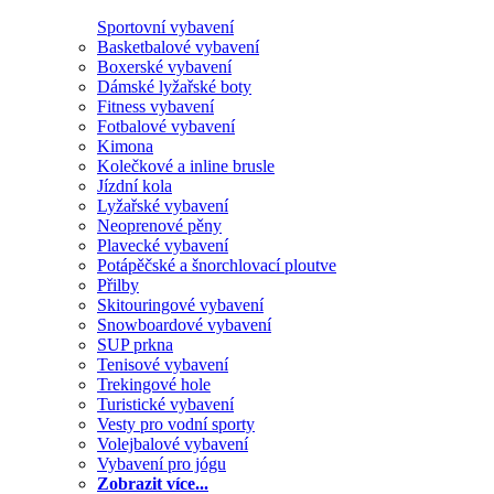
Sportovní vybavení
Basketbalové vybavení
Boxerské vybavení
Dámské lyžařské boty
Fitness vybavení
Fotbalové vybavení
Kimona
Kolečkové a inline brusle
Jízdní kola
Lyžařské vybavení
Neoprenové pěny
Plavecké vybavení
Potápěčské a šnorchlovací ploutve
Přilby
Skitouringové vybavení
Snowboardové vybavení
SUP prkna
Tenisové vybavení
Trekingové hole
Turistické vybavení
Vesty pro vodní sporty
Volejbalové vybavení
Vybavení pro jógu
Zobrazit více...