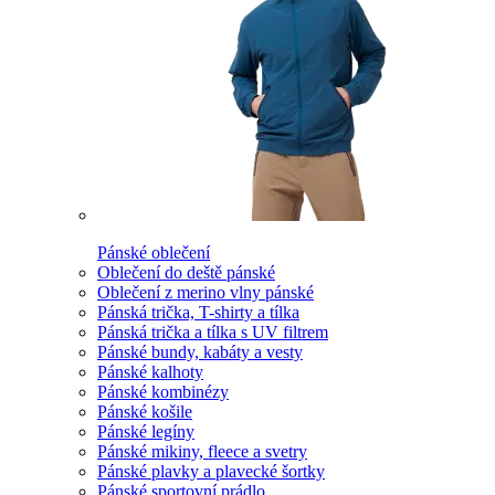
Pánské oblečení
Oblečení do deště pánské
Oblečení z merino vlny pánské
Pánská trička, T-shirty a tílka
Pánská trička a tílka s UV filtrem
Pánské bundy, kabáty a vesty
Pánské kalhoty
Pánské kombinézy
Pánské košile
Pánské legíny
Pánské mikiny, fleece a svetry
Pánské plavky a plavecké šortky
Pánské sportovní prádlo