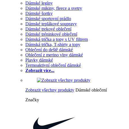
Dámské legíny
Dámské mikiny, fleece a svetry
Dámské šortky
Dámské sportovní prádlo
Dámské teplákové soupravy
Dámské trekové oblečení
Dámské tréninkové oblečení
Dámská trička a topy s UV filtrem
Dámská trička, T-shirty a topy
Oblečení do deště dámské
Oblečení z merino vlny dámské
Plavky dámské
Termoaktivní oblečení dámské
Zobrazit více...
Zobrazit všechny produkty
Dámské oblečení
Značky