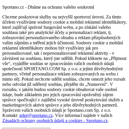
Sportano.cz - Dbáme na ochranu vašeho soukromí
Chceme poskytovat služby na nejvyšší sportovní úrovni. Za tímto
účelem využíváme soubory cookie a mobilní reklamní identifikátory,
které zajišťují správné fungování webu, a po získání vašeho
souhlasu také pro analytické účely a personalizaci reklam, tj.
zobrazování personalizovaného obsahu a reklam přizpůsobených
vašim zájmům a měření jejich účinnosti. Soubory cookie a mobilní
reklamní identifikátory mohou být využívány jak pro
personalizované, tak i nepersonalizované reklamní aktivity - v
závislosti na souhlasu, který jste udělili. Pokud kliknete na „Přijmout
vše“, vyjádříte souhlas se zpracováním vašich osobních údajů
společností SPORTANO.COM Sp. z o.o. a jejími důvěryhodnými
partnery, včetně personalizace reklam zobrazovaných na webu i
mimo něj. Pokud nechcete udělit souhlas, chcete omezit jeho rozsah
nebo odvolat již udělený souhlas, přejděte do „Nastavení“. V
rozsahu, v jakém budou soubory cookie obsahovat vaše osobní
údaje, bude základem pro jejich zpracování oprávněný zájem
správce spočívající v zajištění vysoké úrovně poskytování služeb a
marketingových aktivit správce a jeho důvěryhodných partnerů.
Správcem vašich osobních údajů je Sportano.com Sp. z o.o.
Kontakt:
gdpr@sportano.cz
. Více informací najdete v našich
Zásadách ochrany osobních údajů a cookies - Sportano.cz
.