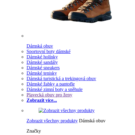
Dámská obuv
Sportovní boty dámské
Dámské holínky
Dámské sandály
Dámské sneakers
Dámské tenisky
Dámská turistická a trekingová obuv
Dámské žabky a pantofle
Dámské zimní boty a sněhule
Plavecká obuv pro ženy
Zobrazit více...
Zobrazit všechny produkty
Dámská obuv
Značky