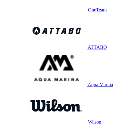
OneTeam
ATTABO
Aqua Marina
Wilson