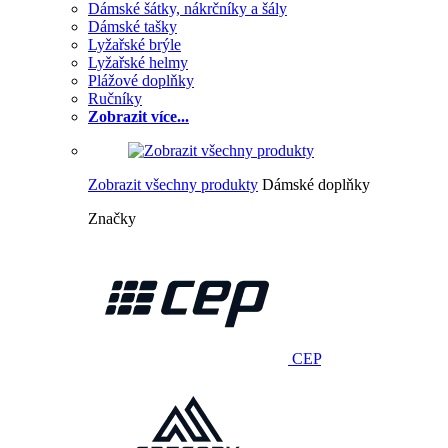
Dámské šátky, nákrčníky a šály
Dámské tašky
Lyžařské brýle
Lyžařské helmy
Plážové doplňky
Ručníky
Zobrazit více...
Zobrazit všechny produkty
Dámské doplňky
Značky
CEP