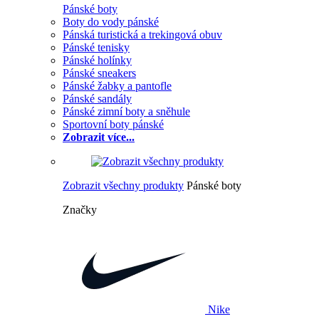
Pánské boty
Boty do vody pánské
Pánská turistická a trekingová obuv
Pánské tenisky
Pánské holínky
Pánské sneakers
Pánské žabky a pantofle
Pánské sandály
Pánské zimní boty a sněhule
Sportovní boty pánské
Zobrazit více...
Zobrazit všechny produkty
Pánské boty
Značky
Nike