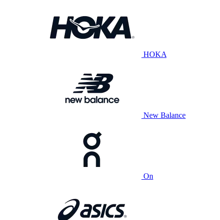
HOKA
New Balance
On