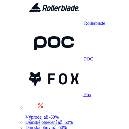
Rollerblade
POC
Fox
Výprodej až -60%
Dámské oblečení až -60%
Dámská obuv až -60%