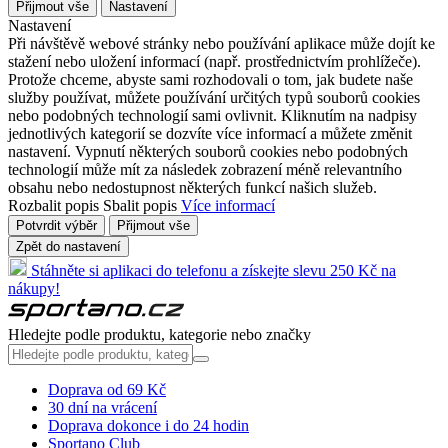
Přijmout vše
Nastavení
Nastavení
Při návštěvě webové stránky nebo používání aplikace může dojít ke
stažení nebo uložení informací (např. prostřednictvím prohlížeče).
Protože chceme, abyste sami rozhodovali o tom, jak budete naše
služby používat, můžete používání určitých typů souborů cookies
nebo podobných technologií sami ovlivnit. Kliknutím na nadpisy
jednotlivých kategorií se dozvíte více informací a můžete změnit
nastavení. Vypnutí některých souborů cookies nebo podobných
technologií může mít za následek zobrazení méně relevantního
obsahu nebo nedostupnost některých funkcí našich služeb.
Rozbalit popis
Sbalit popis
Více informací
Potvrdit výběr
Přijmout vše
Zpět do nastavení
Stáhněte si aplikaci do telefonu a získejte slevu 250 Kč na
nákupy!
Hledejte podle produktu, kategorie nebo značky
Doprava od 69 Kč
30 dní na vrácení
Doprava dokonce i do 24 hodin
Sportano Club