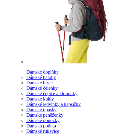
Dámské doplňky
Dámské batohy
Dámské brýle
Dámské čelenky
Dámské čepice a klobouky
Dámské kukly
Dámské ledvinky a kapsičky
Dámské opasky
Dámské peněženky
Dámské ponožky
Dámská potítka
Dámské rukavice