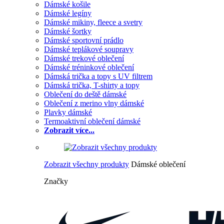
Dámské košile
Dámské legíny
Dámské mikiny, fleece a svetry
Dámské šortky
Dámské sportovní prádlo
Dámské teplákové soupravy
Dámské trekové oblečení
Dámské tréninkové oblečení
Dámská trička a topy s UV filtrem
Dámská trička, T-shirty a topy
Oblečení do deště dámské
Oblečení z merino vlny dámské
Plavky dámské
Termoaktivní oblečení dámské
Zobrazit více...
Zobrazit všechny produkty
Dámské oblečení
Značky