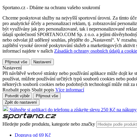
Sportano.cz - Dbáme na ochranu vašeho soukromí
Chceme poskytovat služby na nejvyšší sportovní úrovni. Za tímto účel
pro analytické účely a personalizaci reklam, tj. zobrazování person
být využívány jak pro personalizované, tak i nepersonalizované reklamn
údajů společností SPORTANO.COM Sp. z o.o. a jejími důvěryhodnými 
nebo odvolat již udělený souhlas, přejděte do „Nastavení“. V rozsah
zajištění vysoké úrovně poskytování služeb a marketingových aktivit
informací najdete v našich
Zásadách ochrany osobních údajů a cookie
Přijmout vše
Nastavení
Nastavení
Při návštěvě webové stránky nebo používání aplikace může dojít ke st
používat, můžete používání určitých typů souborů cookies nebo podobn
některých souborů cookies nebo podobných technologií může mít za n
Rozbalit popis
Sbalit popis
Více informací
Potvrdit výběr
Přijmout vše
Zpět do nastavení
Stáhněte si aplikaci do telefonu a získejte slevu 250 Kč na nákupy
Hledejte podle produktu, kategorie nebo značky
Doprava od 69 Kč