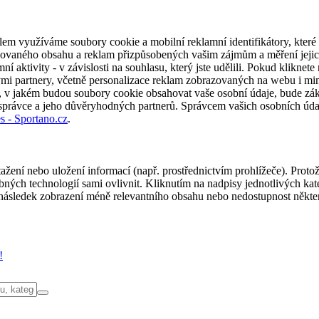
em využíváme soubory cookie a mobilní reklamní identifikátory, které 
alizovaného obsahu a reklam přizpůsobených vašim zájmům a měření jeji
í aktivity - v závislosti na souhlasu, který jste udělili. Pokud kliknet
partnery, včetně personalizace reklam zobrazovaných na webu i mimo 
u, v jakém budou soubory cookie obsahovat vaše osobní údaje, bude zák
 správce a jeho důvěryhodných partnerů. Správcem vašich osobních úda
s - Sportano.cz
.
ažení nebo uložení informací (např. prostřednictvím prohlížeče). Proto
ých technologií sami ovlivnit. Kliknutím na nadpisy jednotlivých kate
ásledek zobrazení méně relevantního obsahu nebo nedostupnost někter
!