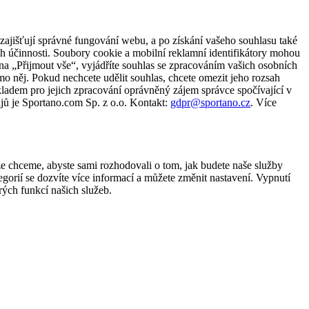
zajišťují správné fungování webu, a po získání vašeho souhlasu také
ch účinnosti. Soubory cookie a mobilní reklamní identifikátory mohou
e na „Přijmout vše“, vyjádříte souhlas se zpracováním vašich osobních
něj. Pokud nechcete udělit souhlas, chcete omezit jeho rozsah
ladem pro jejich zpracování oprávněný zájem správce spočívající v
jů je Sportano.com Sp. z o.o. Kontakt:
gdpr@sportano.cz
. Více
že chceme, abyste sami rozhodovali o tom, jak budete naše služby
gorií se dozvíte více informací a můžete změnit nastavení. Vypnutí
ých funkcí našich služeb.