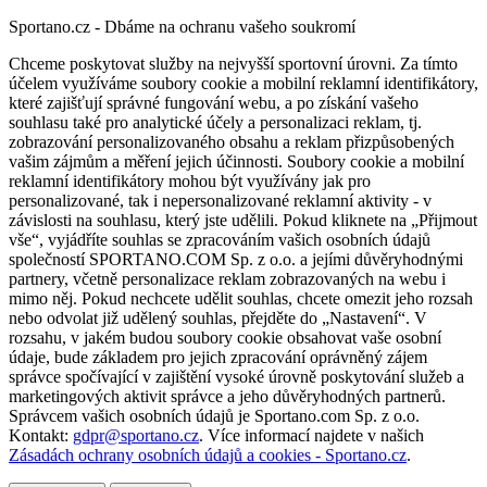
Sportano.cz - Dbáme na ochranu vašeho soukromí
Chceme poskytovat služby na nejvyšší sportovní úrovni. Za tímto
účelem využíváme soubory cookie a mobilní reklamní identifikátory,
které zajišťují správné fungování webu, a po získání vašeho
souhlasu také pro analytické účely a personalizaci reklam, tj.
zobrazování personalizovaného obsahu a reklam přizpůsobených
vašim zájmům a měření jejich účinnosti. Soubory cookie a mobilní
reklamní identifikátory mohou být využívány jak pro
personalizované, tak i nepersonalizované reklamní aktivity - v
závislosti na souhlasu, který jste udělili. Pokud kliknete na „Přijmout
vše“, vyjádříte souhlas se zpracováním vašich osobních údajů
společností SPORTANO.COM Sp. z o.o. a jejími důvěryhodnými
partnery, včetně personalizace reklam zobrazovaných na webu i
mimo něj. Pokud nechcete udělit souhlas, chcete omezit jeho rozsah
nebo odvolat již udělený souhlas, přejděte do „Nastavení“. V
rozsahu, v jakém budou soubory cookie obsahovat vaše osobní
údaje, bude základem pro jejich zpracování oprávněný zájem
správce spočívající v zajištění vysoké úrovně poskytování služeb a
marketingových aktivit správce a jeho důvěryhodných partnerů.
Správcem vašich osobních údajů je Sportano.com Sp. z o.o.
Kontakt:
gdpr@sportano.cz
. Více informací najdete v našich
Zásadách ochrany osobních údajů a cookies - Sportano.cz
.