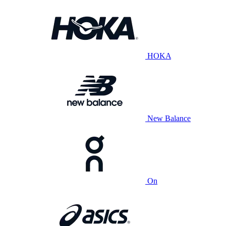
HOKA
New Balance
On