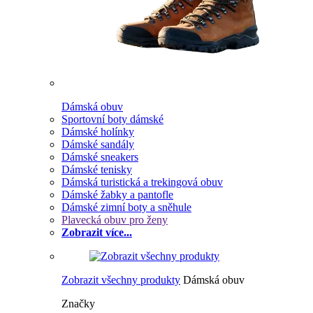
Dámská obuv
Sportovní boty dámské
Dámské holínky
Dámské sandály
Dámské sneakers
Dámské tenisky
Dámská turistická a trekingová obuv
Dámské žabky a pantofle
Dámské zimní boty a sněhule
Plavecká obuv pro ženy
Zobrazit více...
Zobrazit všechny produkty
Dámská obuv
Značky