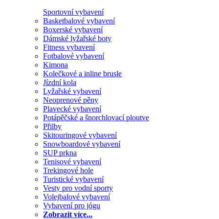
Sportovní vybavení
Basketbalové vybavení
Boxerské vybavení
Dámské lyžařské boty
Fitness vybavení
Fotbalové vybavení
Kimona
Kolečkové a inline brusle
Jízdní kola
Lyžařské vybavení
Neoprenové pěny
Plavecké vybavení
Potápěčské a šnorchlovací ploutve
Přilby
Skitouringové vybavení
Snowboardové vybavení
SUP prkna
Tenisové vybavení
Trekingové hole
Turistické vybavení
Vesty pro vodní sporty
Volejbalové vybavení
Vybavení pro jógu
Zobrazit více...