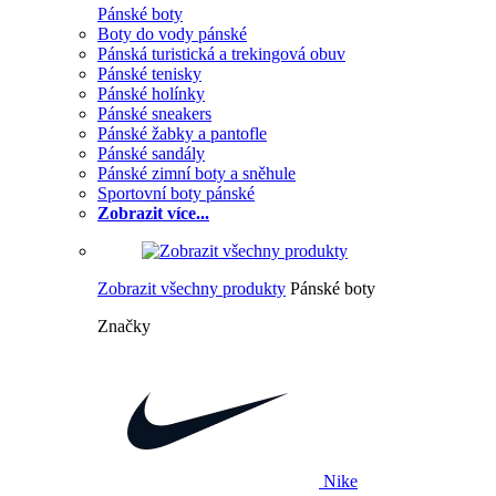
Pánské boty
Boty do vody pánské
Pánská turistická a trekingová obuv
Pánské tenisky
Pánské holínky
Pánské sneakers
Pánské žabky a pantofle
Pánské sandály
Pánské zimní boty a sněhule
Sportovní boty pánské
Zobrazit více...
Zobrazit všechny produkty
Pánské boty
Značky
Nike