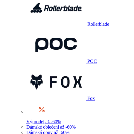
Rollerblade
POC
Fox
Výprodej až -60%
Dámské oblečení až -60%
Dámská obuv až -60%