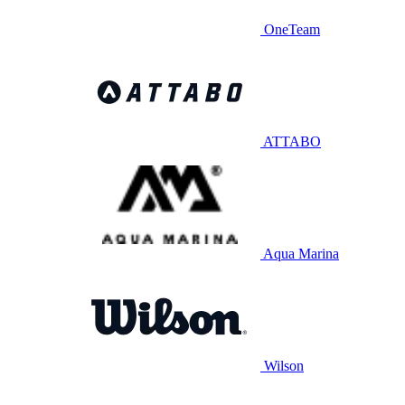
OneTeam
ATTABO
Aqua Marina
Wilson