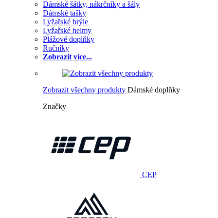
Dámské šátky, nákrčníky a šály
Dámské tašky
Lyžařské brýle
Lyžařské helmy
Plážové doplňky
Ručníky
Zobrazit více...
Zobrazit všechny produkty
Dámské doplňky
Značky
CEP