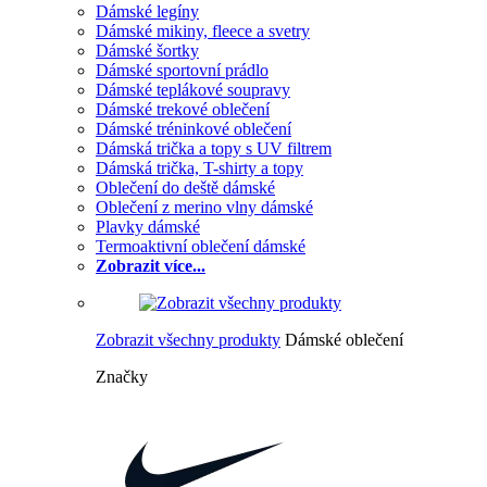
Dámské legíny
Dámské mikiny, fleece a svetry
Dámské šortky
Dámské sportovní prádlo
Dámské teplákové soupravy
Dámské trekové oblečení
Dámské tréninkové oblečení
Dámská trička a topy s UV filtrem
Dámská trička, T-shirty a topy
Oblečení do deště dámské
Oblečení z merino vlny dámské
Plavky dámské
Termoaktivní oblečení dámské
Zobrazit více...
Zobrazit všechny produkty
Dámské oblečení
Značky