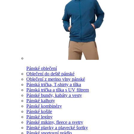
Pánské oblečení
Oblečení do deště pánské
Oblečení z merino vlny pánské
Pánská trička, T-shirty a tílka
Pánská trička a tílka s UV filtrem
Pánské bundy, kabáty a vesty
Pánské kalhoty
Pánské kombinézy
Pánské košile
Pánské legíny
Pánské mikiny, fleece a svetry
Pánské plavky a plavecké šortky
Pánské sportovní prádlo