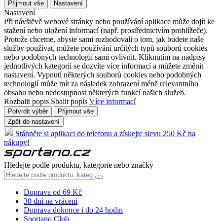
Přijmout vše
Nastavení
Nastavení
Při návštěvě webové stránky nebo používání aplikace může dojít ke
stažení nebo uložení informací (např. prostřednictvím prohlížeče).
Protože chceme, abyste sami rozhodovali o tom, jak budete naše
služby používat, můžete používání určitých typů souborů cookies
nebo podobných technologií sami ovlivnit. Kliknutím na nadpisy
jednotlivých kategorií se dozvíte více informací a můžete změnit
nastavení. Vypnutí některých souborů cookies nebo podobných
technologií může mít za následek zobrazení méně relevantního
obsahu nebo nedostupnost některých funkcí našich služeb.
Rozbalit popis
Sbalit popis
Více informací
Potvrdit výběr
Přijmout vše
Zpět do nastavení
Stáhněte si aplikaci do telefonu a získejte slevu 250 Kč na
nákupy!
Hledejte podle produktu, kategorie nebo značky
Doprava od 69 Kč
30 dní na vrácení
Doprava dokonce i do 24 hodin
Sportano Club