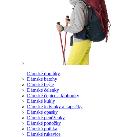
Dámské doplňky
Dámské batohy
Dámské brýle
Dámské čelenky
Dámské čepice a klobouky
Dámské kukly
Dámské ledvinky a kapsičky
Dámské opasky
Dámské peněženky
Dámské ponožky
Dámská potítka
Dámské rukavice