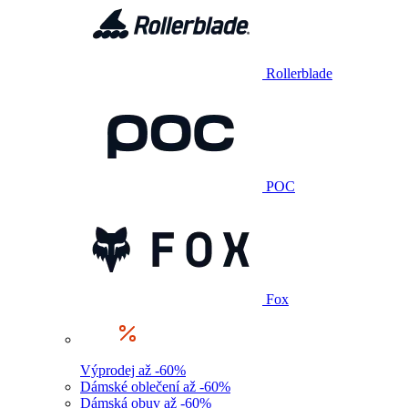
Rollerblade
POC
Fox
Výprodej až -60%
Dámské oblečení až -60%
Dámská obuv až -60%