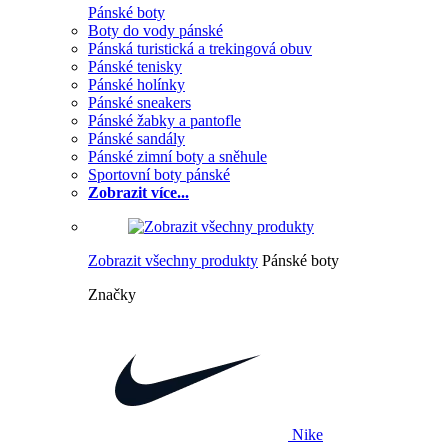
Pánské boty
Boty do vody pánské
Pánská turistická a trekingová obuv
Pánské tenisky
Pánské holínky
Pánské sneakers
Pánské žabky a pantofle
Pánské sandály
Pánské zimní boty a sněhule
Sportovní boty pánské
Zobrazit více...
Zobrazit všechny produkty
Pánské boty
Značky
Nike