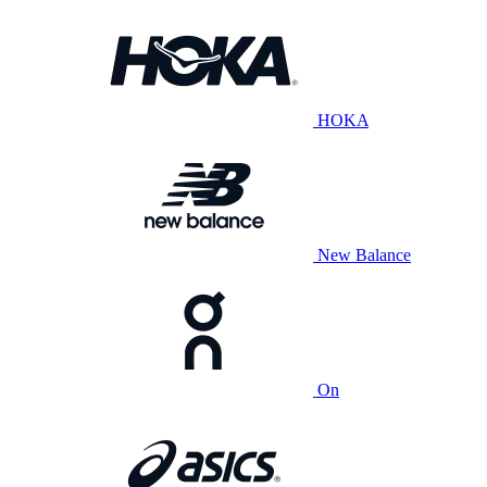
HOKA
New Balance
On