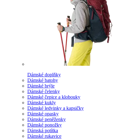
Dámské doplňky
Dámské batohy
Dámské brýle
Dámské čelenky
Dámské čepice a klobouky
Dámské kukly
Dámské ledvinky a kapsičky
Dámské opasky
Dámské peněženky
Dámské ponožky
Dámská potítka
Dámské rukavice