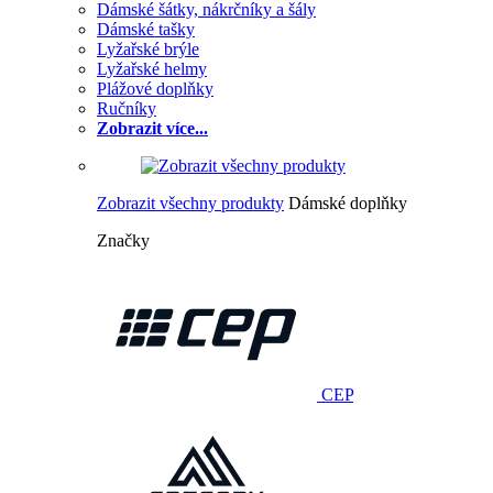
Dámské šátky, nákrčníky a šály
Dámské tašky
Lyžařské brýle
Lyžařské helmy
Plážové doplňky
Ručníky
Zobrazit více...
Zobrazit všechny produkty
Dámské doplňky
Značky
CEP