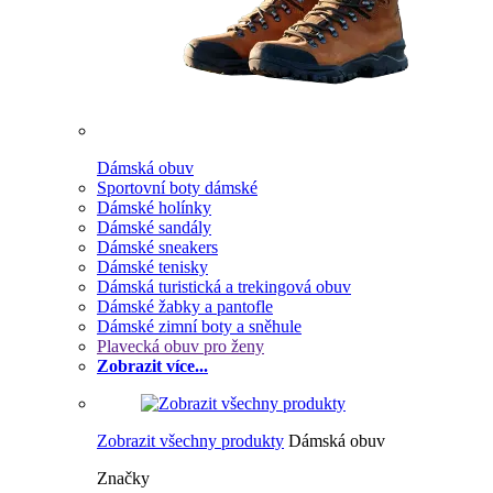
Dámská obuv
Sportovní boty dámské
Dámské holínky
Dámské sandály
Dámské sneakers
Dámské tenisky
Dámská turistická a trekingová obuv
Dámské žabky a pantofle
Dámské zimní boty a sněhule
Plavecká obuv pro ženy
Zobrazit více...
Zobrazit všechny produkty
Dámská obuv
Značky