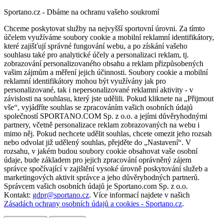
Sportano.cz - Dbáme na ochranu vašeho soukromí
Chceme poskytovat služby na nejvyšší sportovní úrovni. Za tímto
účelem využíváme soubory cookie a mobilní reklamní identifikátory,
které zajišťují správné fungování webu, a po získání vašeho
souhlasu také pro analytické účely a personalizaci reklam, tj.
zobrazování personalizovaného obsahu a reklam přizpůsobených
vašim zájmům a měření jejich účinnosti. Soubory cookie a mobilní
reklamní identifikátory mohou být využívány jak pro
personalizované, tak i nepersonalizované reklamní aktivity - v
závislosti na souhlasu, který jste udělili. Pokud kliknete na „Přijmout
vše“, vyjádříte souhlas se zpracováním vašich osobních údajů
společností SPORTANO.COM Sp. z o.o. a jejími důvěryhodnými
partnery, včetně personalizace reklam zobrazovaných na webu i
mimo něj. Pokud nechcete udělit souhlas, chcete omezit jeho rozsah
nebo odvolat již udělený souhlas, přejděte do „Nastavení“. V
rozsahu, v jakém budou soubory cookie obsahovat vaše osobní
údaje, bude základem pro jejich zpracování oprávněný zájem
správce spočívající v zajištění vysoké úrovně poskytování služeb a
marketingových aktivit správce a jeho důvěryhodných partnerů.
Správcem vašich osobních údajů je Sportano.com Sp. z o.o.
Kontakt:
gdpr@sportano.cz
. Více informací najdete v našich
Zásadách ochrany osobních údajů a cookies - Sportano.cz
.