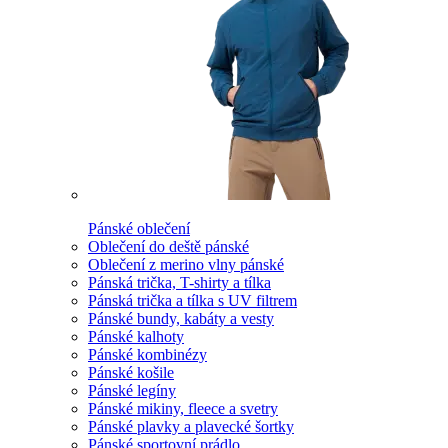
Pánské oblečení
Oblečení do deště pánské
Oblečení z merino vlny pánské
Pánská trička, T-shirty a tílka
Pánská trička a tílka s UV filtrem
Pánské bundy, kabáty a vesty
Pánské kalhoty
Pánské kombinézy
Pánské košile
Pánské legíny
Pánské mikiny, fleece a svetry
Pánské plavky a plavecké šortky
Pánské sportovní prádlo