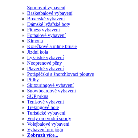
Sportovní vybavení
Basketbalové vybavení
Boxerské vybavení
Dámské lyžařské boty
Fitness vybavení
Fotbalové vybavení
Kimona
Kolečkové a inline brusle
Jízdní kola
Lyžařské vybavení
Neoprenové pěny
Plavecké vybavení
Potápěčské a šnorchlovací ploutve
Přilby
Skitouringové vybavení
Snowboardové vybavení
SUP prkna
Tenisové vybavení
Trekingové hole
Turistické vybavení
Vesty pro vodní sporty
Volejbalové vybavení
Vybavení pro jógu
Zobrazit více...