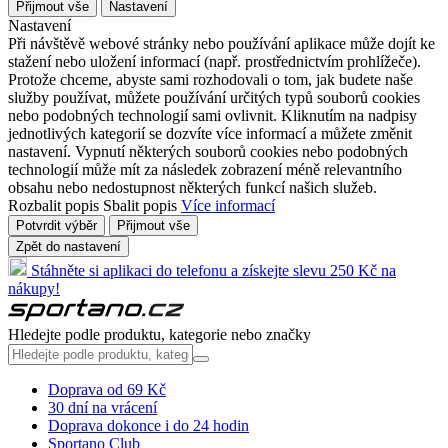
Přijmout vše
Nastavení
Nastavení
Při návštěvě webové stránky nebo používání aplikace může dojít ke
stažení nebo uložení informací (např. prostřednictvím prohlížeče).
Protože chceme, abyste sami rozhodovali o tom, jak budete naše
služby používat, můžete používání určitých typů souborů cookies
nebo podobných technologií sami ovlivnit. Kliknutím na nadpisy
jednotlivých kategorií se dozvíte více informací a můžete změnit
nastavení. Vypnutí některých souborů cookies nebo podobných
technologií může mít za následek zobrazení méně relevantního
obsahu nebo nedostupnost některých funkcí našich služeb.
Rozbalit popis
Sbalit popis
Více informací
Potvrdit výběr
Přijmout vše
Zpět do nastavení
Stáhněte si aplikaci do telefonu a získejte slevu 250 Kč na
nákupy!
Hledejte podle produktu, kategorie nebo značky
Doprava od 69 Kč
30 dní na vrácení
Doprava dokonce i do 24 hodin
Sportano Club