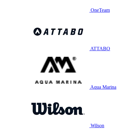
OneTeam
ATTABO
Aqua Marina
Wilson