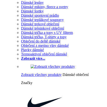
Dámské legíny
Dámské mikiny, fleece a svetry
Dámské šortky
Dámské sportovní prádlo
Dámské teplákové soupravy
Dámské trekové oblečení
Dámské tréninkové oblečení
Dámská trička a topy s UV filtrem
Dámská trička, T-shirty a topy
Oblečení do deště dámské
Oblečení z merino vlny dámské
Plavky dámské
Termoaktivní oblečení dámské
Zobrazit více...
Zobrazit všechny produkty
Dámské oblečení
Značky