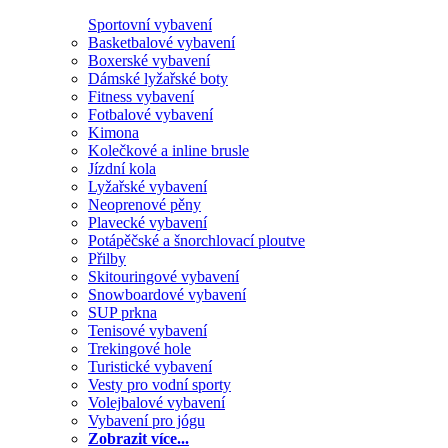
Sportovní vybavení
Basketbalové vybavení
Boxerské vybavení
Dámské lyžařské boty
Fitness vybavení
Fotbalové vybavení
Kimona
Kolečkové a inline brusle
Jízdní kola
Lyžařské vybavení
Neoprenové pěny
Plavecké vybavení
Potápěčské a šnorchlovací ploutve
Přilby
Skitouringové vybavení
Snowboardové vybavení
SUP prkna
Tenisové vybavení
Trekingové hole
Turistické vybavení
Vesty pro vodní sporty
Volejbalové vybavení
Vybavení pro jógu
Zobrazit více...