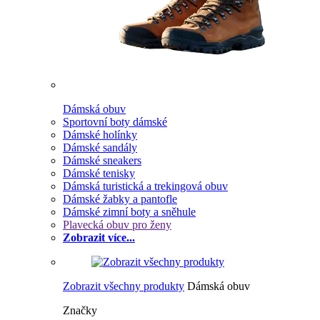
Dámská obuv
Sportovní boty dámské
Dámské holínky
Dámské sandály
Dámské sneakers
Dámské tenisky
Dámská turistická a trekingová obuv
Dámské žabky a pantofle
Dámské zimní boty a sněhule
Plavecká obuv pro ženy
Zobrazit více...
Zobrazit všechny produkty
Dámská obuv
Značky