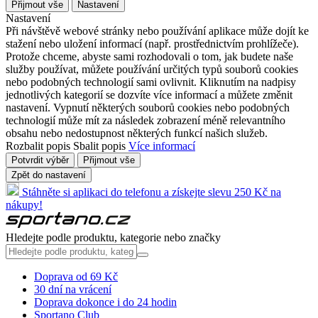
Přijmout vše
Nastavení
Nastavení
Při návštěvě webové stránky nebo používání aplikace může dojít ke
stažení nebo uložení informací (např. prostřednictvím prohlížeče).
Protože chceme, abyste sami rozhodovali o tom, jak budete naše
služby používat, můžete používání určitých typů souborů cookies
nebo podobných technologií sami ovlivnit. Kliknutím na nadpisy
jednotlivých kategorií se dozvíte více informací a můžete změnit
nastavení. Vypnutí některých souborů cookies nebo podobných
technologií může mít za následek zobrazení méně relevantního
obsahu nebo nedostupnost některých funkcí našich služeb.
Rozbalit popis
Sbalit popis
Více informací
Potvrdit výběr
Přijmout vše
Zpět do nastavení
Stáhněte si aplikaci do telefonu a získejte slevu 250 Kč na
nákupy!
Hledejte podle produktu, kategorie nebo značky
Doprava od 69 Kč
30 dní na vrácení
Doprava dokonce i do 24 hodin
Sportano Club