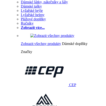
Dámské šátky, nákrčníky a šály
Dámské tašky
Lyžařské brýle
Lyžařské helmy
Plážové doplňky
Ručníky
Zobrazit více...
Zobrazit všechny produkty
Dámské doplňky
Značky
CEP