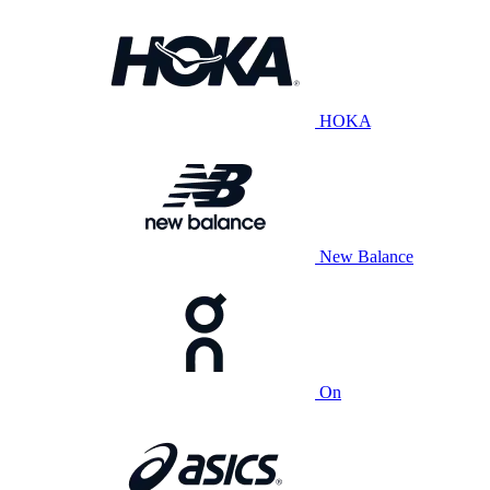
HOKA
New Balance
On