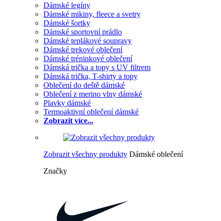
Dámské legíny
Dámské mikiny, fleece a svetry
Dámské šortky
Dámské sportovní prádlo
Dámské teplákové soupravy
Dámské trekové oblečení
Dámské tréninkové oblečení
Dámská trička a topy s UV filtrem
Dámská trička, T-shirty a topy
Oblečení do deště dámské
Oblečení z merino vlny dámské
Plavky dámské
Termoaktivní oblečení dámské
Zobrazit více...
Zobrazit všechny produkty
Dámské oblečení
Značky