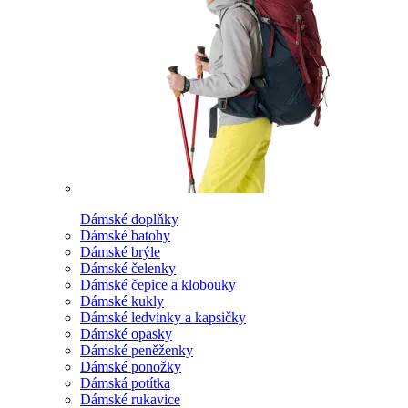
Dámské doplňky
Dámské batohy
Dámské brýle
Dámské čelenky
Dámské čepice a klobouky
Dámské kukly
Dámské ledvinky a kapsičky
Dámské opasky
Dámské peněženky
Dámské ponožky
Dámská potítka
Dámské rukavice