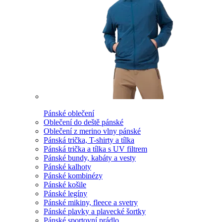
Pánské oblečení
Oblečení do deště pánské
Oblečení z merino vlny pánské
Pánská trička, T-shirty a tílka
Pánská trička a tílka s UV filtrem
Pánské bundy, kabáty a vesty
Pánské kalhoty
Pánské kombinézy
Pánské košile
Pánské legíny
Pánské mikiny, fleece a svetry
Pánské plavky a plavecké šortky
Pánské sportovní prádlo