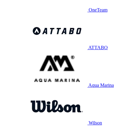
OneTeam
ATTABO
Aqua Marina
Wilson