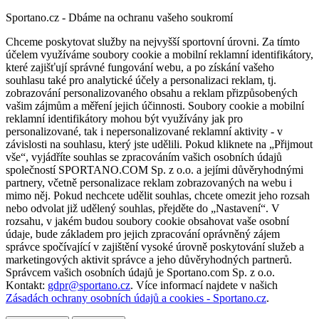
Sportano.cz - Dbáme na ochranu vašeho soukromí
Chceme poskytovat služby na nejvyšší sportovní úrovni. Za tímto
účelem využíváme soubory cookie a mobilní reklamní identifikátory,
které zajišťují správné fungování webu, a po získání vašeho
souhlasu také pro analytické účely a personalizaci reklam, tj.
zobrazování personalizovaného obsahu a reklam přizpůsobených
vašim zájmům a měření jejich účinnosti. Soubory cookie a mobilní
reklamní identifikátory mohou být využívány jak pro
personalizované, tak i nepersonalizované reklamní aktivity - v
závislosti na souhlasu, který jste udělili. Pokud kliknete na „Přijmout
vše“, vyjádříte souhlas se zpracováním vašich osobních údajů
společností SPORTANO.COM Sp. z o.o. a jejími důvěryhodnými
partnery, včetně personalizace reklam zobrazovaných na webu i
mimo něj. Pokud nechcete udělit souhlas, chcete omezit jeho rozsah
nebo odvolat již udělený souhlas, přejděte do „Nastavení“. V
rozsahu, v jakém budou soubory cookie obsahovat vaše osobní
údaje, bude základem pro jejich zpracování oprávněný zájem
správce spočívající v zajištění vysoké úrovně poskytování služeb a
marketingových aktivit správce a jeho důvěryhodných partnerů.
Správcem vašich osobních údajů je Sportano.com Sp. z o.o.
Kontakt:
gdpr@sportano.cz
. Více informací najdete v našich
Zásadách ochrany osobních údajů a cookies - Sportano.cz
.