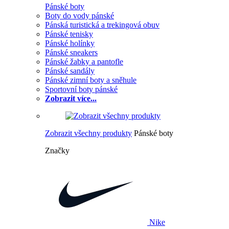
Pánské boty
Boty do vody pánské
Pánská turistická a trekingová obuv
Pánské tenisky
Pánské holínky
Pánské sneakers
Pánské žabky a pantofle
Pánské sandály
Pánské zimní boty a sněhule
Sportovní boty pánské
Zobrazit více...
Zobrazit všechny produkty
Pánské boty
Značky
Nike