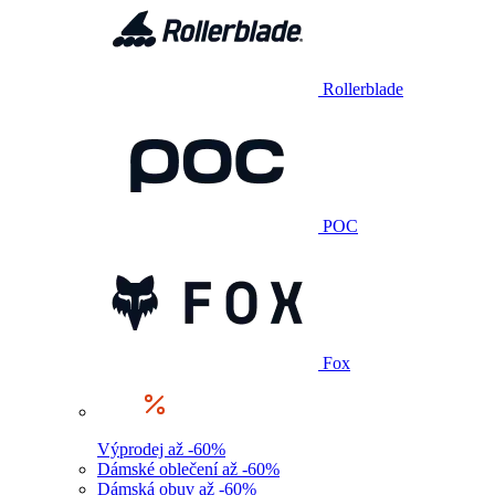
Rollerblade
POC
Fox
Výprodej až -60%
Dámské oblečení až -60%
Dámská obuv až -60%