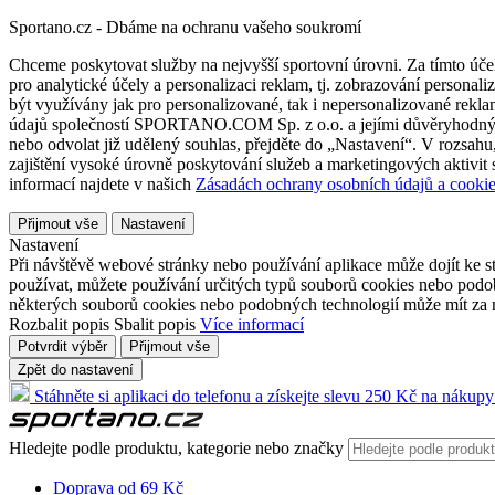
Sportano.cz - Dbáme na ochranu vašeho soukromí
Chceme poskytovat služby na nejvyšší sportovní úrovni. Za tímto účel
pro analytické účely a personalizaci reklam, tj. zobrazování person
být využívány jak pro personalizované, tak i nepersonalizované reklamn
údajů společností SPORTANO.COM Sp. z o.o. a jejími důvěryhodnými 
nebo odvolat již udělený souhlas, přejděte do „Nastavení“. V rozsah
zajištění vysoké úrovně poskytování služeb a marketingových aktivit
informací najdete v našich
Zásadách ochrany osobních údajů a cookie
Přijmout vše
Nastavení
Nastavení
Při návštěvě webové stránky nebo používání aplikace může dojít ke st
používat, můžete používání určitých typů souborů cookies nebo podobn
některých souborů cookies nebo podobných technologií může mít za n
Rozbalit popis
Sbalit popis
Více informací
Potvrdit výběr
Přijmout vše
Zpět do nastavení
Stáhněte si aplikaci do telefonu a získejte slevu 250 Kč na nákupy
Hledejte podle produktu, kategorie nebo značky
Doprava od 69 Kč