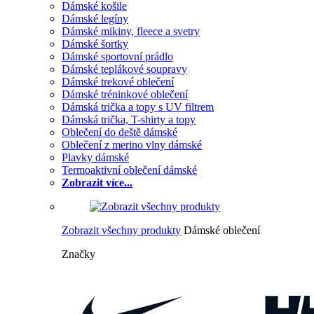
Dámské košile
Dámské legíny
Dámské mikiny, fleece a svetry
Dámské šortky
Dámské sportovní prádlo
Dámské teplákové soupravy
Dámské trekové oblečení
Dámské tréninkové oblečení
Dámská trička a topy s UV filtrem
Dámská trička, T-shirty a topy
Oblečení do deště dámské
Oblečení z merino vlny dámské
Plavky dámské
Termoaktivní oblečení dámské
Zobrazit více...
Zobrazit všechny produkty
Dámské oblečení
Značky