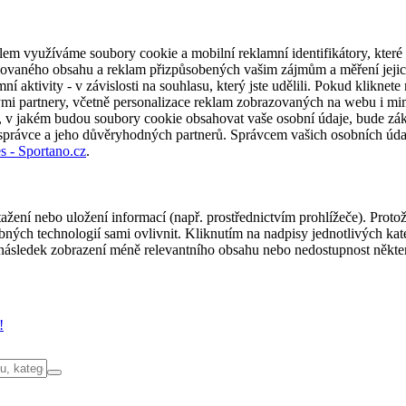
em využíváme soubory cookie a mobilní reklamní identifikátory, které 
alizovaného obsahu a reklam přizpůsobených vašim zájmům a měření jeji
í aktivity - v závislosti na souhlasu, který jste udělili. Pokud kliknet
partnery, včetně personalizace reklam zobrazovaných na webu i mimo 
u, v jakém budou soubory cookie obsahovat vaše osobní údaje, bude zák
 správce a jeho důvěryhodných partnerů. Správcem vašich osobních úda
s - Sportano.cz
.
ažení nebo uložení informací (např. prostřednictvím prohlížeče). Proto
ých technologií sami ovlivnit. Kliknutím na nadpisy jednotlivých kate
ásledek zobrazení méně relevantního obsahu nebo nedostupnost někter
!