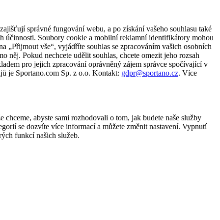
zajišťují správné fungování webu, a po získání vašeho souhlasu také
ch účinnosti. Soubory cookie a mobilní reklamní identifikátory mohou
e na „Přijmout vše“, vyjádříte souhlas se zpracováním vašich osobních
něj. Pokud nechcete udělit souhlas, chcete omezit jeho rozsah
ladem pro jejich zpracování oprávněný zájem správce spočívající v
jů je Sportano.com Sp. z o.o. Kontakt:
gdpr@sportano.cz
. Více
že chceme, abyste sami rozhodovali o tom, jak budete naše služby
gorií se dozvíte více informací a můžete změnit nastavení. Vypnutí
ých funkcí našich služeb.