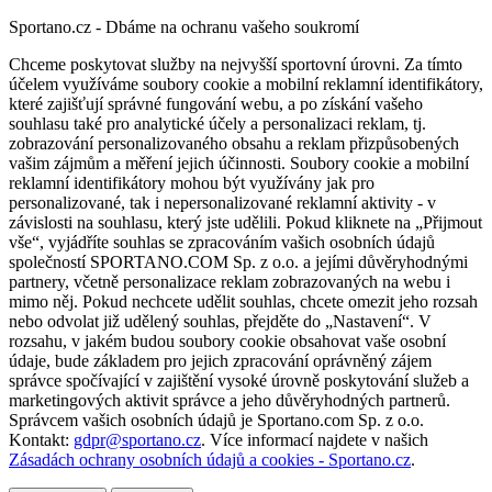
Sportano.cz - Dbáme na ochranu vašeho soukromí
Chceme poskytovat služby na nejvyšší sportovní úrovni. Za tímto
účelem využíváme soubory cookie a mobilní reklamní identifikátory,
které zajišťují správné fungování webu, a po získání vašeho
souhlasu také pro analytické účely a personalizaci reklam, tj.
zobrazování personalizovaného obsahu a reklam přizpůsobených
vašim zájmům a měření jejich účinnosti. Soubory cookie a mobilní
reklamní identifikátory mohou být využívány jak pro
personalizované, tak i nepersonalizované reklamní aktivity - v
závislosti na souhlasu, který jste udělili. Pokud kliknete na „Přijmout
vše“, vyjádříte souhlas se zpracováním vašich osobních údajů
společností SPORTANO.COM Sp. z o.o. a jejími důvěryhodnými
partnery, včetně personalizace reklam zobrazovaných na webu i
mimo něj. Pokud nechcete udělit souhlas, chcete omezit jeho rozsah
nebo odvolat již udělený souhlas, přejděte do „Nastavení“. V
rozsahu, v jakém budou soubory cookie obsahovat vaše osobní
údaje, bude základem pro jejich zpracování oprávněný zájem
správce spočívající v zajištění vysoké úrovně poskytování služeb a
marketingových aktivit správce a jeho důvěryhodných partnerů.
Správcem vašich osobních údajů je Sportano.com Sp. z o.o.
Kontakt:
gdpr@sportano.cz
. Více informací najdete v našich
Zásadách ochrany osobních údajů a cookies - Sportano.cz
.