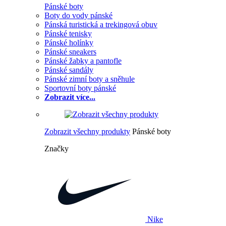
Pánské boty
Boty do vody pánské
Pánská turistická a trekingová obuv
Pánské tenisky
Pánské holínky
Pánské sneakers
Pánské žabky a pantofle
Pánské sandály
Pánské zimní boty a sněhule
Sportovní boty pánské
Zobrazit více...
Zobrazit všechny produkty
Pánské boty
Značky
Nike