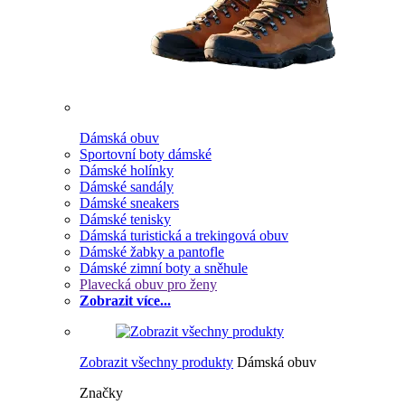
Dámská obuv
Sportovní boty dámské
Dámské holínky
Dámské sandály
Dámské sneakers
Dámské tenisky
Dámská turistická a trekingová obuv
Dámské žabky a pantofle
Dámské zimní boty a sněhule
Plavecká obuv pro ženy
Zobrazit více...
Zobrazit všechny produkty
Dámská obuv
Značky