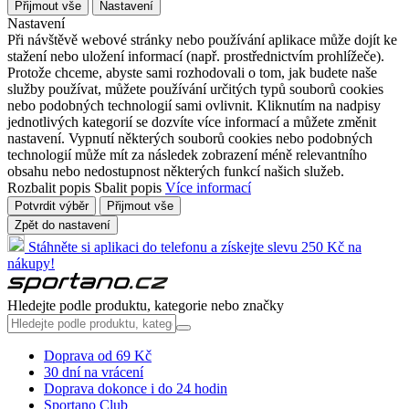
Přijmout vše
Nastavení
Nastavení
Při návštěvě webové stránky nebo používání aplikace může dojít ke
stažení nebo uložení informací (např. prostřednictvím prohlížeče).
Protože chceme, abyste sami rozhodovali o tom, jak budete naše
služby používat, můžete používání určitých typů souborů cookies
nebo podobných technologií sami ovlivnit. Kliknutím na nadpisy
jednotlivých kategorií se dozvíte více informací a můžete změnit
nastavení. Vypnutí některých souborů cookies nebo podobných
technologií může mít za následek zobrazení méně relevantního
obsahu nebo nedostupnost některých funkcí našich služeb.
Rozbalit popis
Sbalit popis
Více informací
Potvrdit výběr
Přijmout vše
Zpět do nastavení
Stáhněte si aplikaci do telefonu a získejte slevu 250 Kč na
nákupy!
Hledejte podle produktu, kategorie nebo značky
Doprava od 69 Kč
30 dní na vrácení
Doprava dokonce i do 24 hodin
Sportano Club