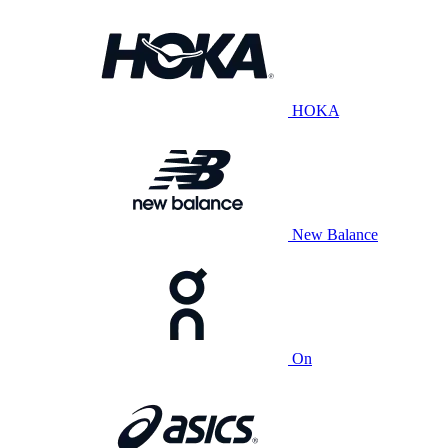
HOKA
New Balance
On