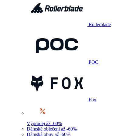
Rollerblade
POC
Fox
Výprodej až -60%
Dámské oblečení až -60%
Dámská obuv až -60%