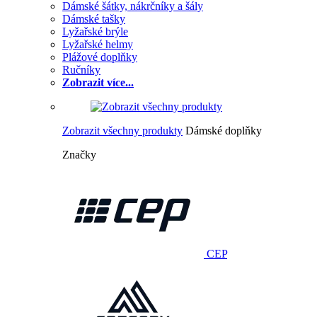
Dámské šátky, nákrčníky a šály
Dámské tašky
Lyžařské brýle
Lyžařské helmy
Plážové doplňky
Ručníky
Zobrazit více...
Zobrazit všechny produkty
Dámské doplňky
Značky
CEP