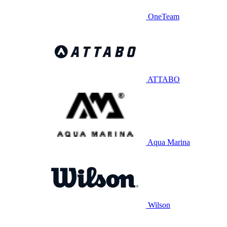
OneTeam
ATTABO
Aqua Marina
Wilson