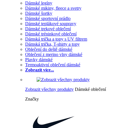
Dámské legíny
Dámské mikiny, fleece a svetry
Dámské šortky
Dámské sportovní prádlo
Dámské teplákové soupravy
Dámské trekové oblečení
Dámské tréninkové oblečení
Dámská trička a topy s UV filtrem
Dámská trička, T-shirty a topy
Oblečení do deště dámské
Oblečení z merino vlny dámské
Plavky dámské
Termoaktivní oblečení dámské
Zobrazit více...
Zobrazit všechny produkty
Dámské oblečení
Značky