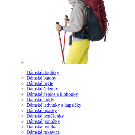
Dámské doplňky
Dámské batohy
Dámské brýle
Dámské čelenky
Dámské čepice a klobouky
Dámské kukly
Dámské ledvinky a kapsičky
Dámské opasky
Dámské peněženky
Dámské ponožky
Dámská potítka
Dámské rukavice