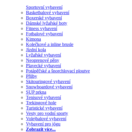
Sportovní vybavení
Basketbalové vybavení
Boxerské vybavení
Dámské lyžařské boty
Fitness vybavení
Fotbalové vybavení
Kimona
Kolečkové a inline brusle
Jízdní kola
Lyžařské vybavení
Neoprenové pěny
Plavecké vybavení
Potápěčské a šnorchlovací ploutve
Přilby
Skitouringové vybavení
Snowboardové vybavení
SUP prkna
Tenisové vybavení
Trekingové hole
Turistické vybavení
Vesty pro vodní sporty
Volejbalové vybavení
Vybavení pro jógu
Zobrazit více...