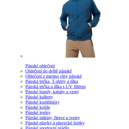
Pánské oblečení
Oblečení do deště pánské
Oblečení z merino vlny pánské
Pánská trička, T-shirty a tílka
Pánská trička a tílka s UV filtrem
Pánské bundy, kabáty a vesty
Pánské kalhoty
Pánské kombinézy
Pánské košile
Pánské legíny
Pánské mikiny, fleece a svetry
Pánské plavky a plavecké šortky
Pánské sportovní prádlo