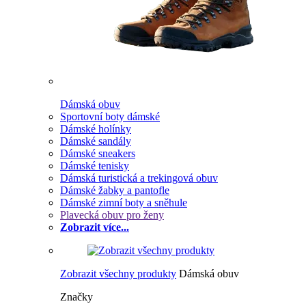
Dámská obuv
Sportovní boty dámské
Dámské holínky
Dámské sandály
Dámské sneakers
Dámské tenisky
Dámská turistická a trekingová obuv
Dámské žabky a pantofle
Dámské zimní boty a sněhule
Plavecká obuv pro ženy
Zobrazit více...
Zobrazit všechny produkty
Dámská obuv
Značky