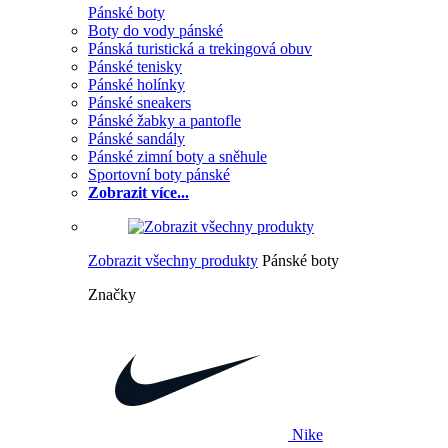
Pánské boty
Boty do vody pánské
Pánská turistická a trekingová obuv
Pánské tenisky
Pánské holínky
Pánské sneakers
Pánské žabky a pantofle
Pánské sandály
Pánské zimní boty a sněhule
Sportovní boty pánské
Zobrazit více...
Zobrazit všechny produkty
Pánské boty
Značky
Nike