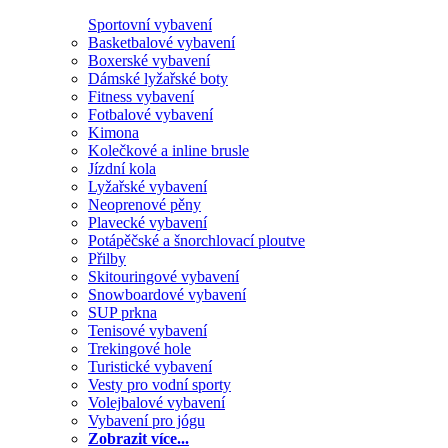
Sportovní vybavení
Basketbalové vybavení
Boxerské vybavení
Dámské lyžařské boty
Fitness vybavení
Fotbalové vybavení
Kimona
Kolečkové a inline brusle
Jízdní kola
Lyžařské vybavení
Neoprenové pěny
Plavecké vybavení
Potápěčské a šnorchlovací ploutve
Přilby
Skitouringové vybavení
Snowboardové vybavení
SUP prkna
Tenisové vybavení
Trekingové hole
Turistické vybavení
Vesty pro vodní sporty
Volejbalové vybavení
Vybavení pro jógu
Zobrazit více...