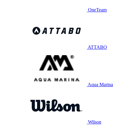
OneTeam
ATTABO
Aqua Marina
Wilson