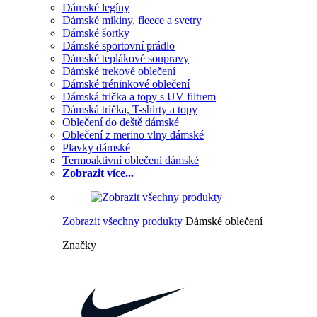
Dámské legíny
Dámské mikiny, fleece a svetry
Dámské šortky
Dámské sportovní prádlo
Dámské teplákové soupravy
Dámské trekové oblečení
Dámské tréninkové oblečení
Dámská trička a topy s UV filtrem
Dámská trička, T-shirty a topy
Oblečení do deště dámské
Oblečení z merino vlny dámské
Plavky dámské
Termoaktivní oblečení dámské
Zobrazit více...
Zobrazit všechny produkty
Dámské oblečení
Značky