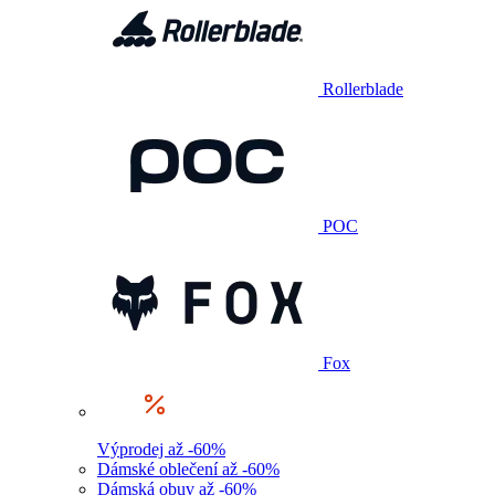
Rollerblade
POC
Fox
Výprodej až -60%
Dámské oblečení až -60%
Dámská obuv až -60%