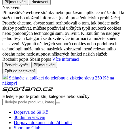
Přijmout vše
Nastavení
Nastavení
Při návštěvě webové stránky nebo používání aplikace může dojít ke
stažení nebo uložení informací (např. prostřednictvím prohlížeče).
Protože chceme, abyste sami rozhodovali o tom, jak budete naše
služby používat, můžete používání určitých typů souborů cookies
nebo podobných technologií sami ovlivnit. Kliknutím na nadpisy
jednotlivých kategorií se dozvíte více informací a můžete změnit
nastavení. Vypnutí některých souborů cookies nebo podobných
technologií může mít za následek zobrazení méně relevantního
obsahu nebo nedostupnost některých funkcí našich služeb.
Rozbalit popis
Sbalit popis
Více informací
Potvrdit výběr
Přijmout vše
Zpět do nastavení
Stáhněte si aplikaci do telefonu a získejte slevu 250 Kč na
nákupy!
Hledejte podle produktu, kategorie nebo značky
Doprava od 69 Kč
30 dní na vrácení
Doprava dokonce i do 24 hodin
Sportano Club