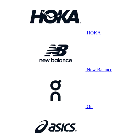
HOKA
New Balance
On