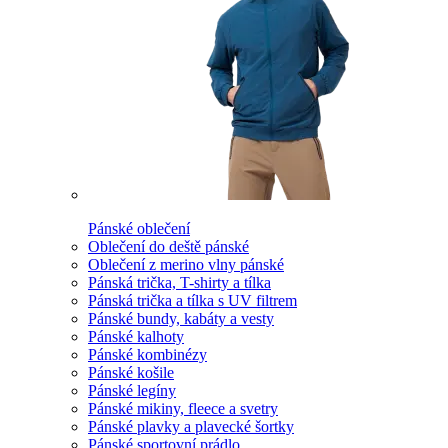
Pánské oblečení
Oblečení do deště pánské
Oblečení z merino vlny pánské
Pánská trička, T-shirty a tílka
Pánská trička a tílka s UV filtrem
Pánské bundy, kabáty a vesty
Pánské kalhoty
Pánské kombinézy
Pánské košile
Pánské legíny
Pánské mikiny, fleece a svetry
Pánské plavky a plavecké šortky
Pánské sportovní prádlo