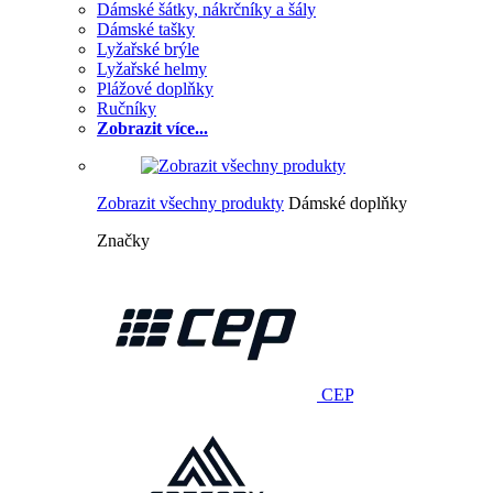
Dámské šátky, nákrčníky a šály
Dámské tašky
Lyžařské brýle
Lyžařské helmy
Plážové doplňky
Ručníky
Zobrazit více...
Zobrazit všechny produkty
Dámské doplňky
Značky
CEP