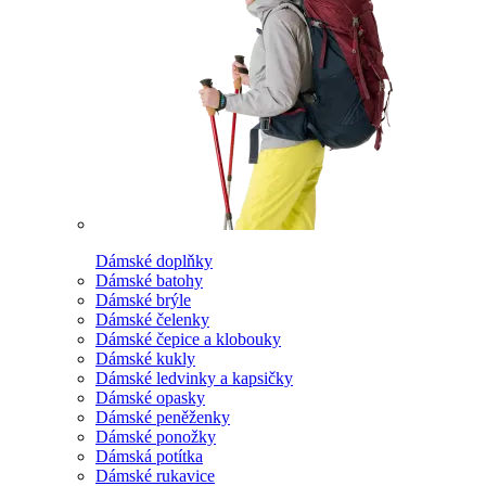
Dámské doplňky
Dámské batohy
Dámské brýle
Dámské čelenky
Dámské čepice a klobouky
Dámské kukly
Dámské ledvinky a kapsičky
Dámské opasky
Dámské peněženky
Dámské ponožky
Dámská potítka
Dámské rukavice