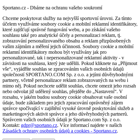
Sportano.cz - Dbáme na ochranu vašeho soukromí
Chceme poskytovat služby na nejvyšší sportovní úrovni. Za tímto
účelem využíváme soubory cookie a mobilní reklamní identifikátory,
které zajišťují správné fungování webu, a po získání vašeho
souhlasu také pro analytické účely a personalizaci reklam, tj.
zobrazování personalizovaného obsahu a reklam přizpůsobených
vašim zájmům a měření jejich účinnosti. Soubory cookie a mobilní
reklamní identifikátory mohou být využívány jak pro
personalizované, tak i nepersonalizované reklamní aktivity - v
závislosti na souhlasu, který jste udělili. Pokud kliknete na „Přijmout
vše“, vyjádříte souhlas se zpracováním vašich osobních údajů
společností SPORTANO.COM Sp. z o.o. a jejími důvěryhodnými
partnery, včetně personalizace reklam zobrazovaných na webu i
mimo něj. Pokud nechcete udělit souhlas, chcete omezit jeho rozsah
nebo odvolat již udělený souhlas, přejděte do „Nastavení“. V
rozsahu, v jakém budou soubory cookie obsahovat vaše osobní
údaje, bude základem pro jejich zpracování oprávněný zájem
správce spočívající v zajištění vysoké úrovně poskytování služeb a
marketingových aktivit správce a jeho důvěryhodných partnerů.
Správcem vašich osobních údajů je Sportano.com Sp. z o.o.
Kontakt:
gdpr@sportano.cz
. Více informací najdete v našich
Zásadách ochrany osobních údajů a cookies - Sportano.cz
.