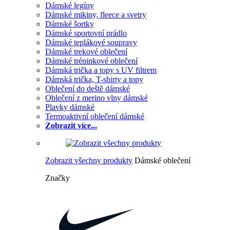
Dámské legíny
Dámské mikiny, fleece a svetry
Dámské šortky
Dámské sportovní prádlo
Dámské teplákové soupravy
Dámské trekové oblečení
Dámské tréninkové oblečení
Dámská trička a topy s UV filtrem
Dámská trička, T-shirty a topy
Oblečení do deště dámské
Oblečení z merino vlny dámské
Plavky dámské
Termoaktivní oblečení dámské
Zobrazit více...
Zobrazit všechny produkty
Dámské oblečení
Značky