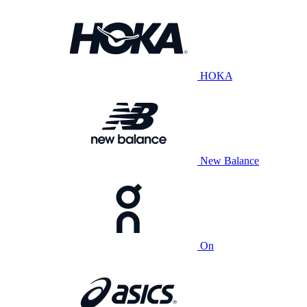
HOKA
New Balance
On