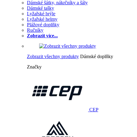
Dámské šátky, nákrčníky a šály
Dámské tašky
Lyžařské brýle
Lyžařské helmy
Plážové doplňky
Ručníky
Zobrazit více...
Zobrazit všechny produkty
Dámské doplňky
Značky
CEP