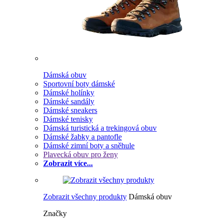
Dámská obuv
Sportovní boty dámské
Dámské holínky
Dámské sandály
Dámské sneakers
Dámské tenisky
Dámská turistická a trekingová obuv
Dámské žabky a pantofle
Dámské zimní boty a sněhule
Plavecká obuv pro ženy
Zobrazit více...
Zobrazit všechny produkty
Dámská obuv
Značky