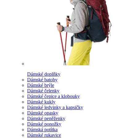
Dámské doplňky
Dámské batohy
Dámské brýle
Dámské čelenky
Dámské čepice a klobouky
Dámské kukly
Dámské ledvinky a kapsičky
Dámské opasky
Dámské peněženky
Dámské ponožky
Dámská potítka
Dámské rukavice