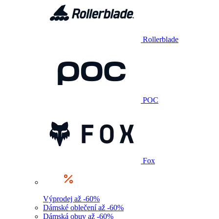
Rollerblade
POC
Fox
Výprodej až -60%
Dámské oblečení až -60%
Dámská obuv až -60%