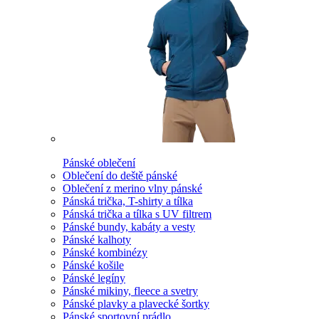
Pánské oblečení
Oblečení do deště pánské
Oblečení z merino vlny pánské
Pánská trička, T-shirty a tílka
Pánská trička a tílka s UV filtrem
Pánské bundy, kabáty a vesty
Pánské kalhoty
Pánské kombinézy
Pánské košile
Pánské legíny
Pánské mikiny, fleece a svetry
Pánské plavky a plavecké šortky
Pánské sportovní prádlo