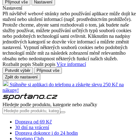
Přijmout vše
Nastavení
Nastavení
Při návštěvě webové stránky nebo používání aplikace může dojít ke
stažení nebo uložení informací (např. prostřednictvím prohlížeče).
Protože chceme, abyste sami rozhodovali o tom, jak budete naše
služby používat, můžete používání určitých typů souborů cookies
nebo podobných technologií sami ovlivnit. Kliknutím na nadpisy
jednotlivých kategorií se dozvíte více informací a můžete změnit
nastavení. Vypnutí některých souborů cookies nebo podobných
technologií může mít za následek zobrazení méně relevantního
obsahu nebo nedostupnost některých funkcí našich služeb.
Rozbalit popis
Sbalit popis
Více informací
Potvrdit výběr
Přijmout vše
Zpět do nastavení
Stáhněte si aplikaci do telefonu a získejte slevu 250 Kč na
nákupy!
Hledejte podle produktu, kategorie nebo značky
Doprava od 69 Kč
30 dní na vrácení
Doprava dokonce i do 24 hodin
Sportano Club