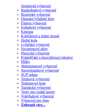
Sportovní vybavení
Basketbalové vybavení
Boxerské vybavení
Dámské lyžařské boty
Fitness vybavení
Fotbalové vybavení
Kimona
Kolečkové a inline brusle
Jízdní kola
Lyžařské vybavení
Neoprenové pěny
Plavecké vybavení
Potápěčské a šnorchlovací ploutve
Přilby
Skitouringové vybavení
Snowboardové vybavení
SUP prkna
Tenisové vybavení
Trekingové hole
Turistické vybavení
Vesty pro vodní sporty
Volejbalové vybavení
Vybavení pro jógu
Zobrazit více...