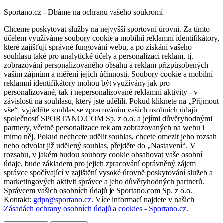
Sportano.cz - Dbáme na ochranu vašeho soukromí
Chceme poskytovat služby na nejvyšší sportovní úrovni. Za tímto
účelem využíváme soubory cookie a mobilní reklamní identifikátory,
které zajišťují správné fungování webu, a po získání vašeho
souhlasu také pro analytické účely a personalizaci reklam, tj.
zobrazování personalizovaného obsahu a reklam přizpůsobených
vašim zájmům a měření jejich účinnosti. Soubory cookie a mobilní
reklamní identifikátory mohou být využívány jak pro
personalizované, tak i nepersonalizované reklamní aktivity - v
závislosti na souhlasu, který jste udělili. Pokud kliknete na „Přijmout
vše“, vyjádříte souhlas se zpracováním vašich osobních údajů
společností SPORTANO.COM Sp. z o.o. a jejími důvěryhodnými
partnery, včetně personalizace reklam zobrazovaných na webu i
mimo něj. Pokud nechcete udělit souhlas, chcete omezit jeho rozsah
nebo odvolat již udělený souhlas, přejděte do „Nastavení“. V
rozsahu, v jakém budou soubory cookie obsahovat vaše osobní
údaje, bude základem pro jejich zpracování oprávněný zájem
správce spočívající v zajištění vysoké úrovně poskytování služeb a
marketingových aktivit správce a jeho důvěryhodných partnerů.
Správcem vašich osobních údajů je Sportano.com Sp. z o.o.
Kontakt:
gdpr@sportano.cz
. Více informací najdete v našich
Zásadách ochrany osobních údajů a cookies - Sportano.cz
.