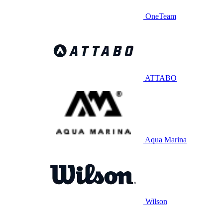
OneTeam
ATTABO
Aqua Marina
Wilson