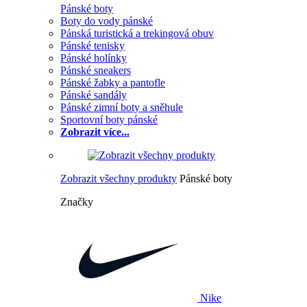
Pánské boty
Boty do vody pánské
Pánská turistická a trekingová obuv
Pánské tenisky
Pánské holínky
Pánské sneakers
Pánské žabky a pantofle
Pánské sandály
Pánské zimní boty a sněhule
Sportovní boty pánské
Zobrazit více...
Zobrazit všechny produkty
Pánské boty
Značky
Nike