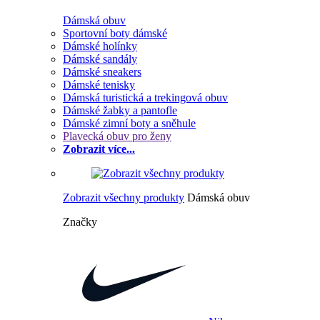
Dámská obuv
Sportovní boty dámské
Dámské holínky
Dámské sandály
Dámské sneakers
Dámské tenisky
Dámská turistická a trekingová obuv
Dámské žabky a pantofle
Dámské zimní boty a sněhule
Plavecká obuv pro ženy
Zobrazit více...
Zobrazit všechny produkty
Dámská obuv
Značky