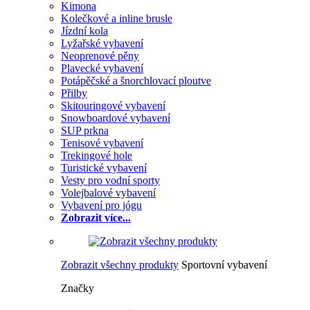
Kimona
Kolečkové a inline brusle
Jízdní kola
Lyžařské vybavení
Neoprenové pěny
Plavecké vybavení
Potápěčské a šnorchlovací ploutve
Přilby
Skitouringové vybavení
Snowboardové vybavení
SUP prkna
Tenisové vybavení
Trekingové hole
Turistické vybavení
Vesty pro vodní sporty
Volejbalové vybavení
Vybavení pro jógu
Zobrazit více...
Zobrazit všechny produkty
Sportovní vybavení
Značky