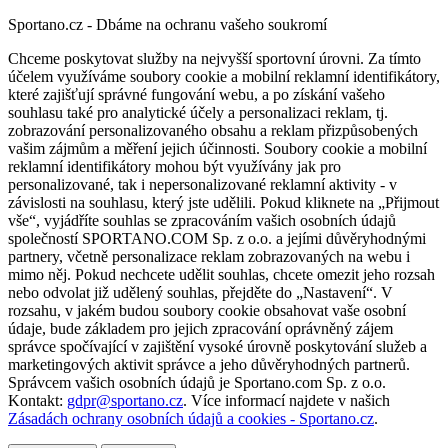
Sportano.cz - Dbáme na ochranu vašeho soukromí
Chceme poskytovat služby na nejvyšší sportovní úrovni. Za tímto
účelem využíváme soubory cookie a mobilní reklamní identifikátory,
které zajišťují správné fungování webu, a po získání vašeho
souhlasu také pro analytické účely a personalizaci reklam, tj.
zobrazování personalizovaného obsahu a reklam přizpůsobených
vašim zájmům a měření jejich účinnosti. Soubory cookie a mobilní
reklamní identifikátory mohou být využívány jak pro
personalizované, tak i nepersonalizované reklamní aktivity - v
závislosti na souhlasu, který jste udělili. Pokud kliknete na „Přijmout
vše“, vyjádříte souhlas se zpracováním vašich osobních údajů
společností SPORTANO.COM Sp. z o.o. a jejími důvěryhodnými
partnery, včetně personalizace reklam zobrazovaných na webu i
mimo něj. Pokud nechcete udělit souhlas, chcete omezit jeho rozsah
nebo odvolat již udělený souhlas, přejděte do „Nastavení“. V
rozsahu, v jakém budou soubory cookie obsahovat vaše osobní
údaje, bude základem pro jejich zpracování oprávněný zájem
správce spočívající v zajištění vysoké úrovně poskytování služeb a
marketingových aktivit správce a jeho důvěryhodných partnerů.
Správcem vašich osobních údajů je Sportano.com Sp. z o.o.
Kontakt:
gdpr@sportano.cz
. Více informací najdete v našich
Zásadách ochrany osobních údajů a cookies - Sportano.cz
.