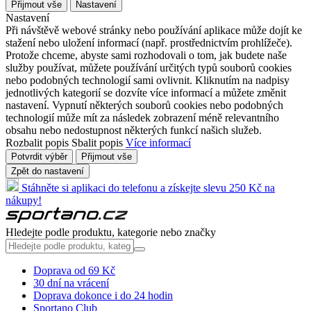
Přijmout vše
Nastavení
Nastavení
Při návštěvě webové stránky nebo používání aplikace může dojít ke
stažení nebo uložení informací (např. prostřednictvím prohlížeče).
Protože chceme, abyste sami rozhodovali o tom, jak budete naše
služby používat, můžete používání určitých typů souborů cookies
nebo podobných technologií sami ovlivnit. Kliknutím na nadpisy
jednotlivých kategorií se dozvíte více informací a můžete změnit
nastavení. Vypnutí některých souborů cookies nebo podobných
technologií může mít za následek zobrazení méně relevantního
obsahu nebo nedostupnost některých funkcí našich služeb.
Rozbalit popis
Sbalit popis
Více informací
Potvrdit výběr
Přijmout vše
Zpět do nastavení
Stáhněte si aplikaci do telefonu a získejte slevu 250 Kč na
nákupy!
Hledejte podle produktu, kategorie nebo značky
Doprava od 69 Kč
30 dní na vrácení
Doprava dokonce i do 24 hodin
Sportano Club