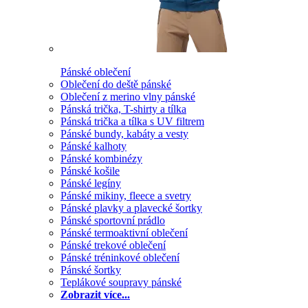
Pánské oblečení
Oblečení do deště pánské
Oblečení z merino vlny pánské
Pánská trička, T-shirty a tílka
Pánská trička a tílka s UV filtrem
Pánské bundy, kabáty a vesty
Pánské kalhoty
Pánské kombinézy
Pánské košile
Pánské legíny
Pánské mikiny, fleece a svetry
Pánské plavky a plavecké šortky
Pánské sportovní prádlo
Pánské termoaktivní oblečení
Pánské trekové oblečení
Pánské tréninkové oblečení
Pánské šortky
Teplákové soupravy pánské
Zobrazit více...