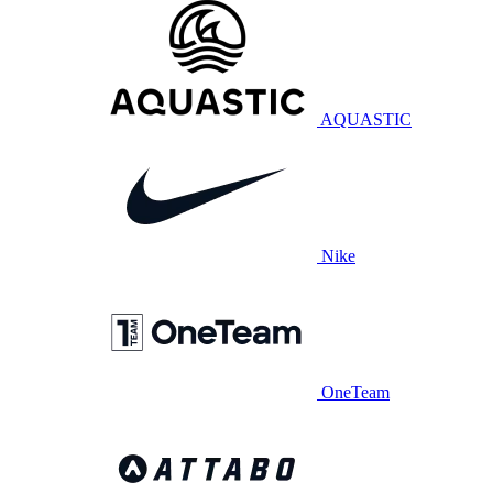
AQUASTIC
Nike
OneTeam