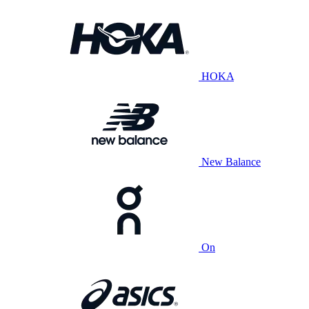
HOKA
New Balance
On