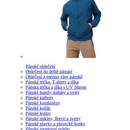
Pánské oblečení
Oblečení do deště pánské
Oblečení z merino vlny pánské
Pánská trička, T-shirty a tílka
Pánská trička a tílka s UV filtrem
Pánské bundy, kabáty a vesty
Pánské kalhoty
Pánské kombinézy
Pánské košile
Pánské legíny
Pánské mikiny, fleece a svetry
Pánské plavky a plavecké šortky
Pánské sportovní prádlo