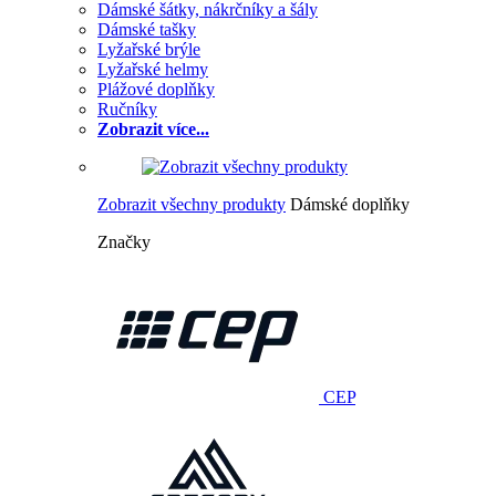
Dámské šátky, nákrčníky a šály
Dámské tašky
Lyžařské brýle
Lyžařské helmy
Plážové doplňky
Ručníky
Zobrazit více...
Zobrazit všechny produkty
Dámské doplňky
Značky
CEP