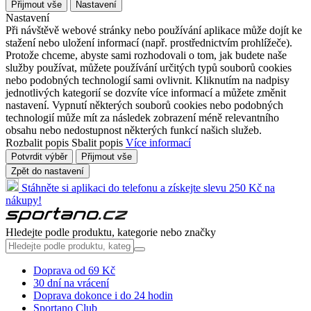
Přijmout vše
Nastavení
Nastavení
Při návštěvě webové stránky nebo používání aplikace může dojít ke
stažení nebo uložení informací (např. prostřednictvím prohlížeče).
Protože chceme, abyste sami rozhodovali o tom, jak budete naše
služby používat, můžete používání určitých typů souborů cookies
nebo podobných technologií sami ovlivnit. Kliknutím na nadpisy
jednotlivých kategorií se dozvíte více informací a můžete změnit
nastavení. Vypnutí některých souborů cookies nebo podobných
technologií může mít za následek zobrazení méně relevantního
obsahu nebo nedostupnost některých funkcí našich služeb.
Rozbalit popis
Sbalit popis
Více informací
Potvrdit výběr
Přijmout vše
Zpět do nastavení
Stáhněte si aplikaci do telefonu a získejte slevu 250 Kč na
nákupy!
Hledejte podle produktu, kategorie nebo značky
Doprava od 69 Kč
30 dní na vrácení
Doprava dokonce i do 24 hodin
Sportano Club