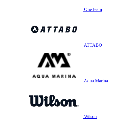
OneTeam
ATTABO
Aqua Marina
Wilson