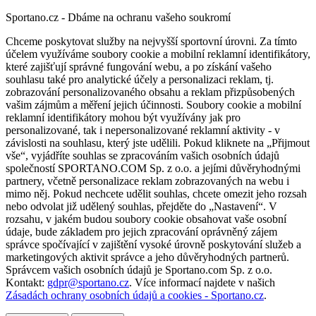
Sportano.cz - Dbáme na ochranu vašeho soukromí
Chceme poskytovat služby na nejvyšší sportovní úrovni. Za tímto
účelem využíváme soubory cookie a mobilní reklamní identifikátory,
které zajišťují správné fungování webu, a po získání vašeho
souhlasu také pro analytické účely a personalizaci reklam, tj.
zobrazování personalizovaného obsahu a reklam přizpůsobených
vašim zájmům a měření jejich účinnosti. Soubory cookie a mobilní
reklamní identifikátory mohou být využívány jak pro
personalizované, tak i nepersonalizované reklamní aktivity - v
závislosti na souhlasu, který jste udělili. Pokud kliknete na „Přijmout
vše“, vyjádříte souhlas se zpracováním vašich osobních údajů
společností SPORTANO.COM Sp. z o.o. a jejími důvěryhodnými
partnery, včetně personalizace reklam zobrazovaných na webu i
mimo něj. Pokud nechcete udělit souhlas, chcete omezit jeho rozsah
nebo odvolat již udělený souhlas, přejděte do „Nastavení“. V
rozsahu, v jakém budou soubory cookie obsahovat vaše osobní
údaje, bude základem pro jejich zpracování oprávněný zájem
správce spočívající v zajištění vysoké úrovně poskytování služeb a
marketingových aktivit správce a jeho důvěryhodných partnerů.
Správcem vašich osobních údajů je Sportano.com Sp. z o.o.
Kontakt:
gdpr@sportano.cz
. Více informací najdete v našich
Zásadách ochrany osobních údajů a cookies - Sportano.cz
.