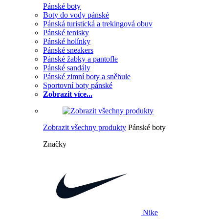
Pánské boty
Boty do vody pánské
Pánská turistická a trekingová obuv
Pánské tenisky
Pánské holínky
Pánské sneakers
Pánské žabky a pantofle
Pánské sandály
Pánské zimní boty a sněhule
Sportovní boty pánské
Zobrazit více...
Zobrazit všechny produkty
Pánské boty
Značky
Nike