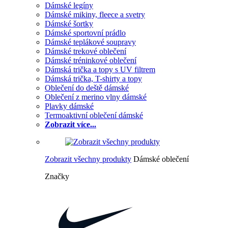
Dámské legíny
Dámské mikiny, fleece a svetry
Dámské šortky
Dámské sportovní prádlo
Dámské teplákové soupravy
Dámské trekové oblečení
Dámské tréninkové oblečení
Dámská trička a topy s UV filtrem
Dámská trička, T-shirty a topy
Oblečení do deště dámské
Oblečení z merino vlny dámské
Plavky dámské
Termoaktivní oblečení dámské
Zobrazit více...
Zobrazit všechny produkty
Dámské oblečení
Značky