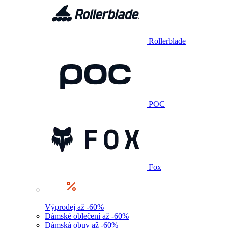
Rollerblade
POC
Fox
Výprodej až -60%
Dámské oblečení až -60%
Dámská obuv až -60%