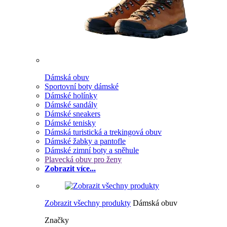
Dámská obuv
Sportovní boty dámské
Dámské holínky
Dámské sandály
Dámské sneakers
Dámské tenisky
Dámská turistická a trekingová obuv
Dámské žabky a pantofle
Dámské zimní boty a sněhule
Plavecká obuv pro ženy
Zobrazit více...
Zobrazit všechny produkty
Dámská obuv
Značky