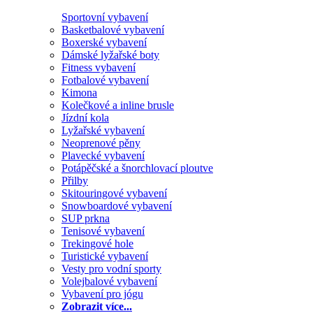
Sportovní vybavení
Basketbalové vybavení
Boxerské vybavení
Dámské lyžařské boty
Fitness vybavení
Fotbalové vybavení
Kimona
Kolečkové a inline brusle
Jízdní kola
Lyžařské vybavení
Neoprenové pěny
Plavecké vybavení
Potápěčské a šnorchlovací ploutve
Přilby
Skitouringové vybavení
Snowboardové vybavení
SUP prkna
Tenisové vybavení
Trekingové hole
Turistické vybavení
Vesty pro vodní sporty
Volejbalové vybavení
Vybavení pro jógu
Zobrazit více...