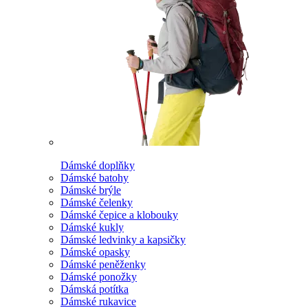
Dámské doplňky
Dámské batohy
Dámské brýle
Dámské čelenky
Dámské čepice a klobouky
Dámské kukly
Dámské ledvinky a kapsičky
Dámské opasky
Dámské peněženky
Dámské ponožky
Dámská potítka
Dámské rukavice