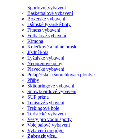
Sportovní vybavení
Basketbalové vybavení
Boxerské vybavení
Dámské lyžařské boty
Fitness vybavení
Fotbalové vybavení
Kimona
Kolečkové a inline brusle
Jízdní kola
Lyžařské vybavení
Neoprenové pěny
Plavecké vybavení
Potápěčské a šnorchlovací ploutve
Přilby
Skitouringové vybavení
Snowboardové vybavení
SUP prkna
Tenisové vybavení
Trekingové hole
Turistické vybavení
Vesty pro vodní sporty
Volejbalové vybavení
Vybavení pro jógu
Zobrazit více...