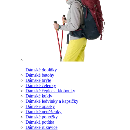
Dámské doplňky
Dámské batohy
Dámské brýle
Dámské čelenky
Dámské čepice a klobouky
Dámské kukly
Dámské ledvinky a kapsičky
Dámské opasky
Dámské peněženky
Dámské ponožky
Dámská potítka
Dámské rukavice