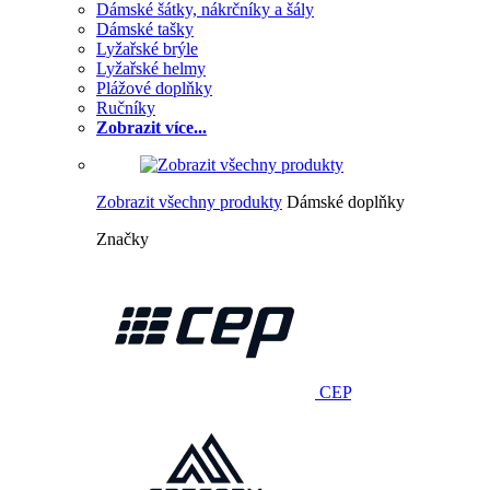
Dámské šátky, nákrčníky a šály
Dámské tašky
Lyžařské brýle
Lyžařské helmy
Plážové doplňky
Ručníky
Zobrazit více...
Zobrazit všechny produkty
Dámské doplňky
Značky
CEP