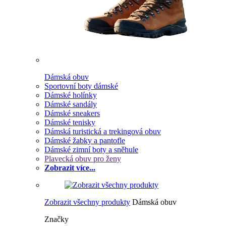
Dámská obuv
Sportovní boty dámské
Dámské holínky
Dámské sandály
Dámské sneakers
Dámské tenisky
Dámská turistická a trekingová obuv
Dámské žabky a pantofle
Dámské zimní boty a sněhule
Plavecká obuv pro ženy
Zobrazit více...
Zobrazit všechny produkty
Dámská obuv
Značky