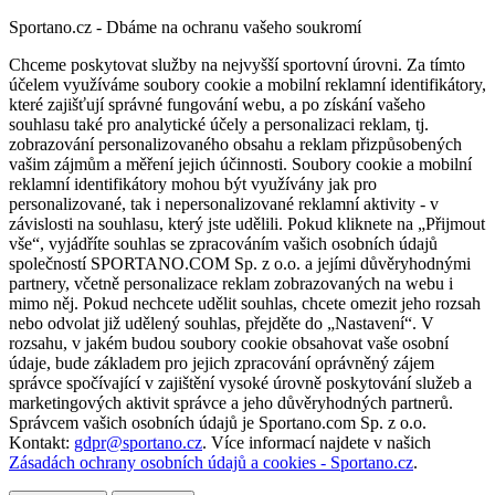
Sportano.cz - Dbáme na ochranu vašeho soukromí
Chceme poskytovat služby na nejvyšší sportovní úrovni. Za tímto
účelem využíváme soubory cookie a mobilní reklamní identifikátory,
které zajišťují správné fungování webu, a po získání vašeho
souhlasu také pro analytické účely a personalizaci reklam, tj.
zobrazování personalizovaného obsahu a reklam přizpůsobených
vašim zájmům a měření jejich účinnosti. Soubory cookie a mobilní
reklamní identifikátory mohou být využívány jak pro
personalizované, tak i nepersonalizované reklamní aktivity - v
závislosti na souhlasu, který jste udělili. Pokud kliknete na „Přijmout
vše“, vyjádříte souhlas se zpracováním vašich osobních údajů
společností SPORTANO.COM Sp. z o.o. a jejími důvěryhodnými
partnery, včetně personalizace reklam zobrazovaných na webu i
mimo něj. Pokud nechcete udělit souhlas, chcete omezit jeho rozsah
nebo odvolat již udělený souhlas, přejděte do „Nastavení“. V
rozsahu, v jakém budou soubory cookie obsahovat vaše osobní
údaje, bude základem pro jejich zpracování oprávněný zájem
správce spočívající v zajištění vysoké úrovně poskytování služeb a
marketingových aktivit správce a jeho důvěryhodných partnerů.
Správcem vašich osobních údajů je Sportano.com Sp. z o.o.
Kontakt:
gdpr@sportano.cz
. Více informací najdete v našich
Zásadách ochrany osobních údajů a cookies - Sportano.cz
.