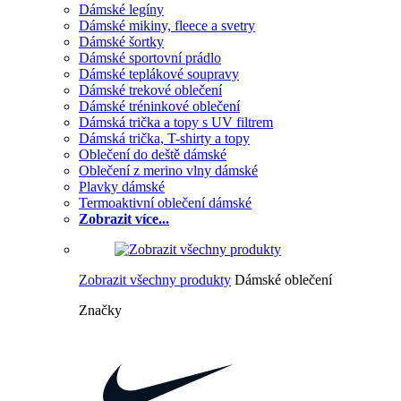
Dámské legíny
Dámské mikiny, fleece a svetry
Dámské šortky
Dámské sportovní prádlo
Dámské teplákové soupravy
Dámské trekové oblečení
Dámské tréninkové oblečení
Dámská trička a topy s UV filtrem
Dámská trička, T-shirty a topy
Oblečení do deště dámské
Oblečení z merino vlny dámské
Plavky dámské
Termoaktivní oblečení dámské
Zobrazit více...
Zobrazit všechny produkty
Dámské oblečení
Značky