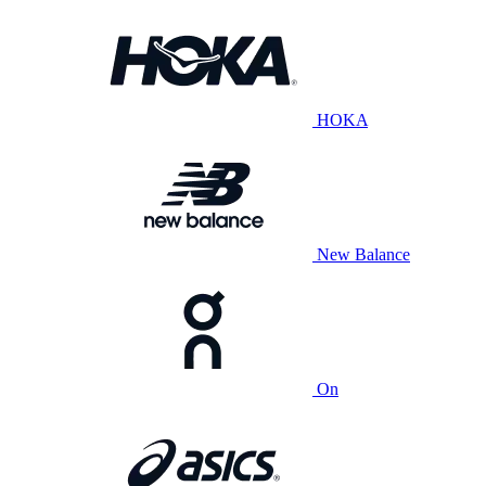
HOKA
New Balance
On