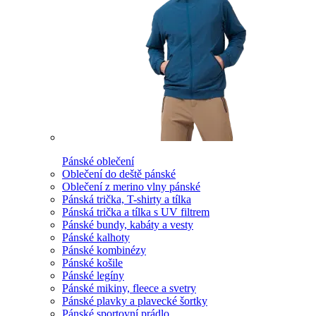
Pánské oblečení
Oblečení do deště pánské
Oblečení z merino vlny pánské
Pánská trička, T-shirty a tílka
Pánská trička a tílka s UV filtrem
Pánské bundy, kabáty a vesty
Pánské kalhoty
Pánské kombinézy
Pánské košile
Pánské legíny
Pánské mikiny, fleece a svetry
Pánské plavky a plavecké šortky
Pánské sportovní prádlo