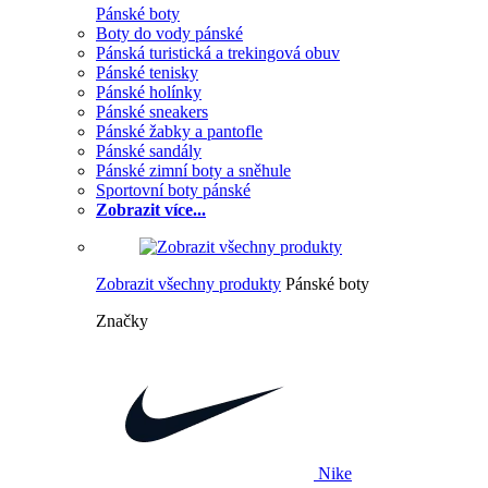
Pánské boty
Boty do vody pánské
Pánská turistická a trekingová obuv
Pánské tenisky
Pánské holínky
Pánské sneakers
Pánské žabky a pantofle
Pánské sandály
Pánské zimní boty a sněhule
Sportovní boty pánské
Zobrazit více...
Zobrazit všechny produkty
Pánské boty
Značky
Nike