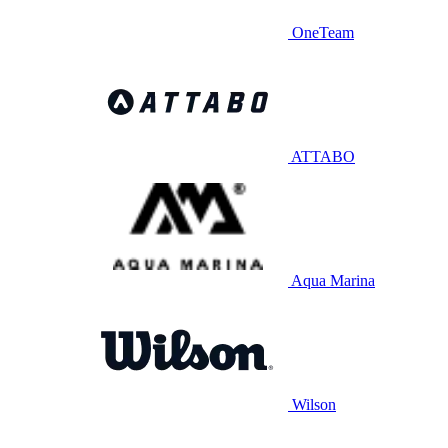
OneTeam
ATTABO
Aqua Marina
Wilson