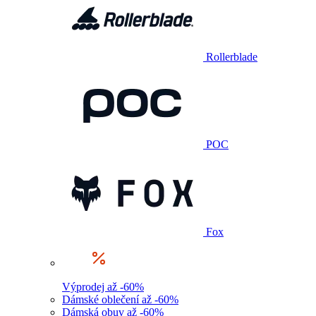
Rollerblade
POC
Fox
Výprodej až -60%
Dámské oblečení až -60%
Dámská obuv až -60%