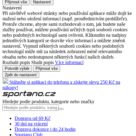
Přijmout vše
Nastavení
Nastavení
Při návštěvě webové stránky nebo používání aplikace může dojít ke
stažení nebo uložení informací (např. prostřednictvím prohlížeče).
Protože chceme, abyste sami rozhodovali o tom, jak budete naše
služby používat, můžete používání určitých typů souborů cookies
nebo podobných technologií sami ovlivnit. Kliknutím na nadpisy
jednotlivých kategorií se dozvíte více informací a můžete změnit
nastavení. Vypnutí některých souborů cookies nebo podobných
technologií může mít za následek zobrazení méně relevantního
obsahu nebo nedostupnost některých funkcí našich služeb.
Rozbalit popis
Sbalit popis
Více informací
Potvrdit výběr
Přijmout vše
Zpět do nastavení
Stáhněte si aplikaci do telefonu a získejte slevu 250 Kč na
nákupy!
Hledejte podle produktu, kategorie nebo značky
Doprava od 69 Kč
30 dní na vrácení
Doprava dokonce i do 24 hodin
Sportano Club