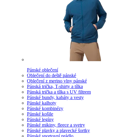
Pánské oblečení
Oblečení do deště pánské
Oblečení z merino vlny pánské
Pánská trička, T-shirty a tílka
Pánská trička a tílka s UV filtrem
Pánské bundy, kabáty a vesty
Pánské kalhoty
Pánské kombinézy
Pánské košile
Pánské legíny
Pánské mikiny, fleece a svetry
Pánské plavky a plavecké šortky
Pánské sportovní prádlo