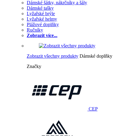
Dámské šátky, nákrčníky a šály
Dámské tašky
Lyžařské brýle
Lyžařské helmy
Plážové doplňky
Ručníky
Zobrazit více...
Zobrazit všechny produkty
Dámské doplňky
Značky
CEP