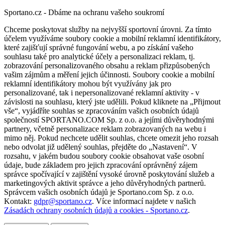
Sportano.cz - Dbáme na ochranu vašeho soukromí
Chceme poskytovat služby na nejvyšší sportovní úrovni. Za tímto
účelem využíváme soubory cookie a mobilní reklamní identifikátory,
které zajišťují správné fungování webu, a po získání vašeho
souhlasu také pro analytické účely a personalizaci reklam, tj.
zobrazování personalizovaného obsahu a reklam přizpůsobených
vašim zájmům a měření jejich účinnosti. Soubory cookie a mobilní
reklamní identifikátory mohou být využívány jak pro
personalizované, tak i nepersonalizované reklamní aktivity - v
závislosti na souhlasu, který jste udělili. Pokud kliknete na „Přijmout
vše“, vyjádříte souhlas se zpracováním vašich osobních údajů
společností SPORTANO.COM Sp. z o.o. a jejími důvěryhodnými
partnery, včetně personalizace reklam zobrazovaných na webu i
mimo něj. Pokud nechcete udělit souhlas, chcete omezit jeho rozsah
nebo odvolat již udělený souhlas, přejděte do „Nastavení“. V
rozsahu, v jakém budou soubory cookie obsahovat vaše osobní
údaje, bude základem pro jejich zpracování oprávněný zájem
správce spočívající v zajištění vysoké úrovně poskytování služeb a
marketingových aktivit správce a jeho důvěryhodných partnerů.
Správcem vašich osobních údajů je Sportano.com Sp. z o.o.
Kontakt:
gdpr@sportano.cz
. Více informací najdete v našich
Zásadách ochrany osobních údajů a cookies - Sportano.cz
.