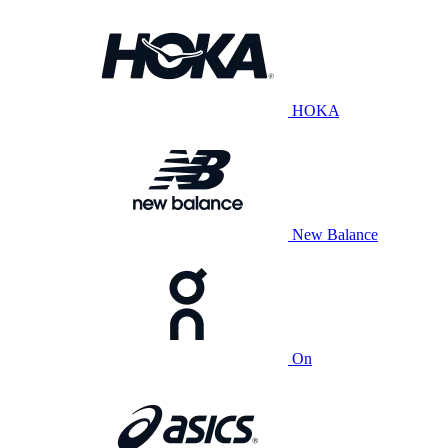
HOKA
New Balance
On