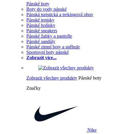
Pánské boty
Boty do vody pánské
Pánská turistická a trekingová obuv
Pánské tenisky
Pánské holínky
Pánské sneakers
Pánské žabky a pantofle
Pánské sandály
Pánské zimní boty a sněhule
Sportovní boty pánské
Zobrazit více...
Zobrazit všechny produkty
Pánské boty
Značky
Nike