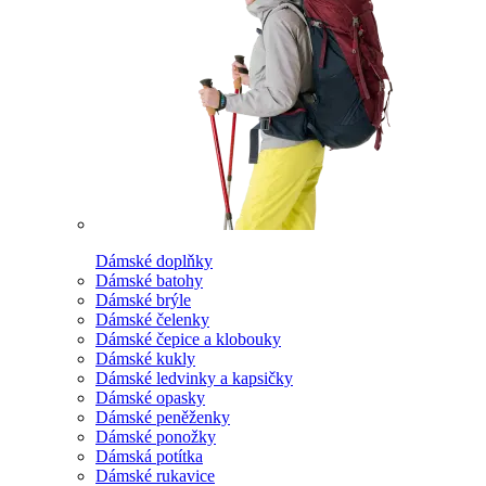
Dámské doplňky
Dámské batohy
Dámské brýle
Dámské čelenky
Dámské čepice a klobouky
Dámské kukly
Dámské ledvinky a kapsičky
Dámské opasky
Dámské peněženky
Dámské ponožky
Dámská potítka
Dámské rukavice