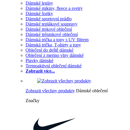
Dámské legíny
Dámské mikiny, fleece a svetry
Dámské šortky
Dámské sportovní prádlo
Dámské teplákové soupravy
Dámské trekové oblečení
Dámské tréninkové oblečení
Dámská trička a topy s UV filtrem
Dámská trička, T-shirty a topy
Oblečení do deště dámské
Oblečení z merino vlny dámské
Plavky dámské
Termoaktivní oblečení dámské
Zobrazit více...
Zobrazit všechny produkty
Dámské oblečení
Značky