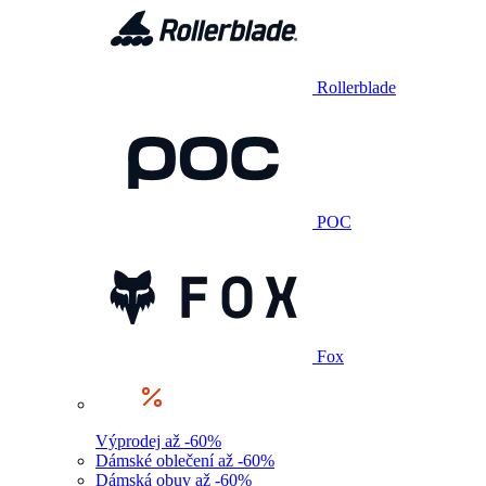
Rollerblade
POC
Fox
Výprodej až -60%
Dámské oblečení až -60%
Dámská obuv až -60%