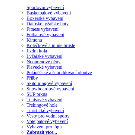
Sportovní vybavení
Basketbalové vybavení
Boxerské vybavení
Dámské lyžařské boty
Fitness vybavení
Fotbalové vybavení
Kimona
Kolečkové a inline brusle
Jízdní kola
Lyžařské vybavení
Neoprenové pěny
Plavecké vybavení
Potápěčské a šnorchlovací ploutve
Přilby
Skitouringové vybavení
Snowboardové vybavení
SUP prkna
Tenisové vybavení
Trekingové hole
Turistické vybavení
Vesty pro vodní sporty
Volejbalové vybavení
Vybavení pro jógu
Zobrazit více...