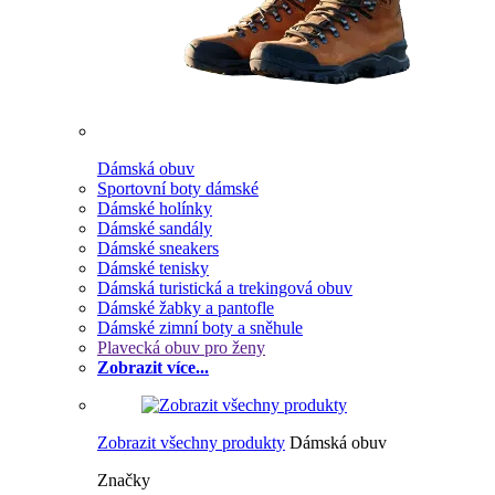
Dámská obuv
Sportovní boty dámské
Dámské holínky
Dámské sandály
Dámské sneakers
Dámské tenisky
Dámská turistická a trekingová obuv
Dámské žabky a pantofle
Dámské zimní boty a sněhule
Plavecká obuv pro ženy
Zobrazit více...
Zobrazit všechny produkty
Dámská obuv
Značky