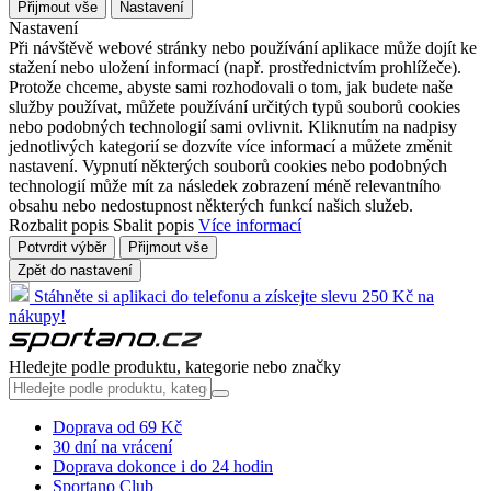
Přijmout vše
Nastavení
Nastavení
Při návštěvě webové stránky nebo používání aplikace může dojít ke
stažení nebo uložení informací (např. prostřednictvím prohlížeče).
Protože chceme, abyste sami rozhodovali o tom, jak budete naše
služby používat, můžete používání určitých typů souborů cookies
nebo podobných technologií sami ovlivnit. Kliknutím na nadpisy
jednotlivých kategorií se dozvíte více informací a můžete změnit
nastavení. Vypnutí některých souborů cookies nebo podobných
technologií může mít za následek zobrazení méně relevantního
obsahu nebo nedostupnost některých funkcí našich služeb.
Rozbalit popis
Sbalit popis
Více informací
Potvrdit výběr
Přijmout vše
Zpět do nastavení
Stáhněte si aplikaci do telefonu a získejte slevu 250 Kč na
nákupy!
Hledejte podle produktu, kategorie nebo značky
Doprava od 69 Kč
30 dní na vrácení
Doprava dokonce i do 24 hodin
Sportano Club