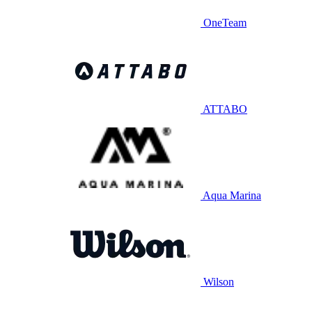
OneTeam
ATTABO
Aqua Marina
Wilson