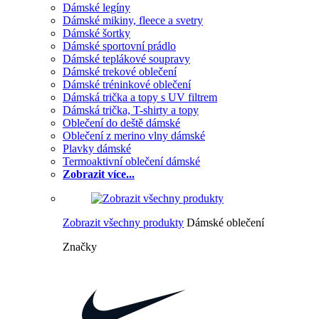
Dámské legíny
Dámské mikiny, fleece a svetry
Dámské šortky
Dámské sportovní prádlo
Dámské teplákové soupravy
Dámské trekové oblečení
Dámské tréninkové oblečení
Dámská trička a topy s UV filtrem
Dámská trička, T-shirty a topy
Oblečení do deště dámské
Oblečení z merino vlny dámské
Plavky dámské
Termoaktivní oblečení dámské
Zobrazit více...
Zobrazit všechny produkty
Dámské oblečení
Značky