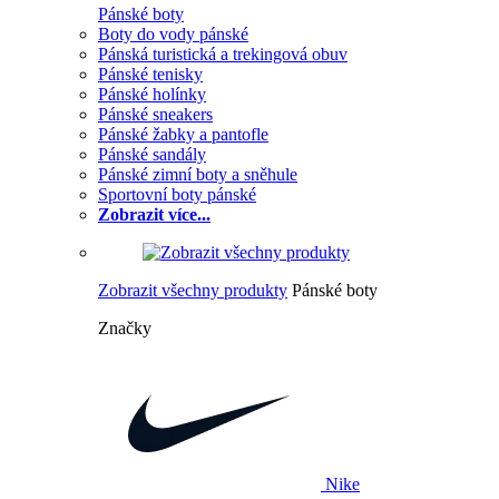
Pánské boty
Boty do vody pánské
Pánská turistická a trekingová obuv
Pánské tenisky
Pánské holínky
Pánské sneakers
Pánské žabky a pantofle
Pánské sandály
Pánské zimní boty a sněhule
Sportovní boty pánské
Zobrazit více...
Zobrazit všechny produkty
Pánské boty
Značky
Nike