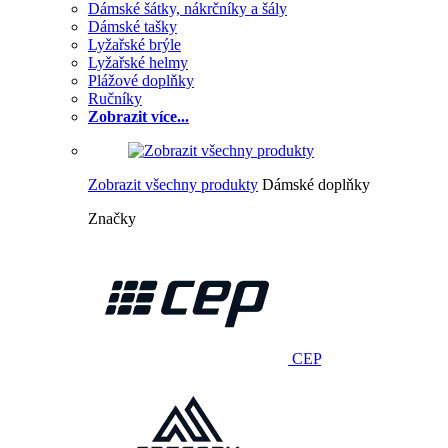
Dámské šátky, nákrčníky a šály
Dámské tašky
Lyžařské brýle
Lyžařské helmy
Plážové doplňky
Ručníky
Zobrazit více...
Zobrazit všechny produkty
Dámské doplňky
Značky
CEP