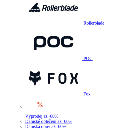
Rollerblade
POC
Fox
Výprodej až -60%
Dámské oblečení až -60%
Dámská obuv až -60%