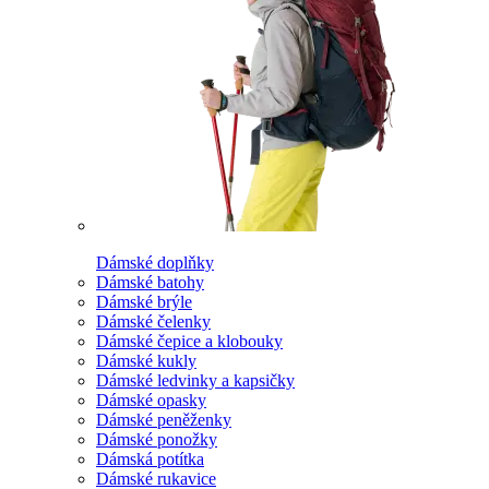
Dámské doplňky
Dámské batohy
Dámské brýle
Dámské čelenky
Dámské čepice a klobouky
Dámské kukly
Dámské ledvinky a kapsičky
Dámské opasky
Dámské peněženky
Dámské ponožky
Dámská potítka
Dámské rukavice