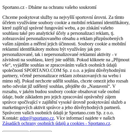
Sportano.cz - Dbáme na ochranu vašeho soukromí
Chceme poskytovat služby na nejvyšší sportovní úrovni. Za tímto
účelem využíváme soubory cookie a mobilní reklamní identifikátory,
které zajišťují správné fungování webu, a po získání vašeho
souhlasu také pro analytické účely a personalizaci reklam, tj.
zobrazování personalizovaného obsahu a reklam přizpůsobených
vašim zájmům a měření jejich účinnosti. Soubory cookie a mobilní
reklamní identifikátory mohou být využívány jak pro
personalizované, tak i nepersonalizované reklamní aktivity - v
závislosti na souhlasu, který jste udělili. Pokud kliknete na „Přijmout
vše“, vyjádříte souhlas se zpracováním vašich osobních údajů
společností SPORTANO.COM Sp. z o.o. a jejími důvěryhodnými
partnery, včetně personalizace reklam zobrazovaných na webu i
mimo něj. Pokud nechcete udělit souhlas, chcete omezit jeho rozsah
nebo odvolat již udělený souhlas, přejděte do „Nastavení“. V
rozsahu, v jakém budou soubory cookie obsahovat vaše osobní
údaje, bude základem pro jejich zpracování oprávněný zájem
správce spočívající v zajištění vysoké úrovně poskytování služeb a
marketingových aktivit správce a jeho důvěryhodných partnerů.
Správcem vašich osobních údajů je Sportano.com Sp. z o.o.
Kontakt:
gdpr@sportano.cz
. Více informací najdete v našich
Zásadách ochrany osobních údajů a cookies - Sportano.cz
.