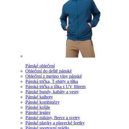
Pánské oblečení
Oblečení do deště pánské
Oblečení z merino vlny pánské
Pánská trička, T-shirty a tílka
Pánská trička a tílka s UV filtrem
Pánské bundy, kabáty a vesty
Pánské kalhoty
Pánské kombinézy
Pánské košile
Pánské legíny
Pánské mikiny, fleece a svetry
Pánské plavky a plavecké šortky
Pánské sportovní prádlo