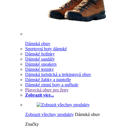
Dámská obuv
Sportovní boty dámské
Dámské holínky
Dámské sandály
Dámské sneakers
Dámské tenisky
Dámská turistická a trekingová obuv
Dámské žabky a pantofle
Dámské zimní boty a sněhule
Plavecká obuv pro ženy
Zobrazit více...
Zobrazit všechny produkty
Dámská obuv
Značky