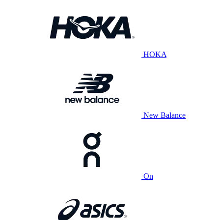
HOKA
New Balance
On