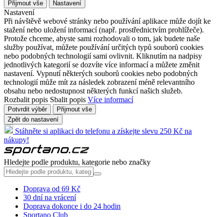
Přijmout vše
Nastavení
Nastavení
Při návštěvě webové stránky nebo používání aplikace může dojít ke
stažení nebo uložení informací (např. prostřednictvím prohlížeče).
Protože chceme, abyste sami rozhodovali o tom, jak budete naše
služby používat, můžete používání určitých typů souborů cookies
nebo podobných technologií sami ovlivnit. Kliknutím na nadpisy
jednotlivých kategorií se dozvíte více informací a můžete změnit
nastavení. Vypnutí některých souborů cookies nebo podobných
technologií může mít za následek zobrazení méně relevantního
obsahu nebo nedostupnost některých funkcí našich služeb.
Rozbalit popis
Sbalit popis
Více informací
Potvrdit výběr
Přijmout vše
Zpět do nastavení
Stáhněte si aplikaci do telefonu a získejte slevu 250 Kč na
nákupy!
Hledejte podle produktu, kategorie nebo značky
Doprava od 69 Kč
30 dní na vrácení
Doprava dokonce i do 24 hodin
Sportano Club