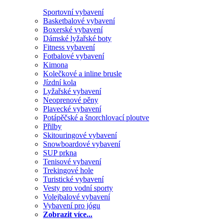
Sportovní vybavení
Basketbalové vybavení
Boxerské vybavení
Dámské lyžařské boty
Fitness vybavení
Fotbalové vybavení
Kimona
Kolečkové a inline brusle
Jízdní kola
Lyžařské vybavení
Neoprenové pěny
Plavecké vybavení
Potápěčské a šnorchlovací ploutve
Přilby
Skitouringové vybavení
Snowboardové vybavení
SUP prkna
Tenisové vybavení
Trekingové hole
Turistické vybavení
Vesty pro vodní sporty
Volejbalové vybavení
Vybavení pro jógu
Zobrazit více...