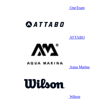
OneTeam
ATTABO
Aqua Marina
Wilson