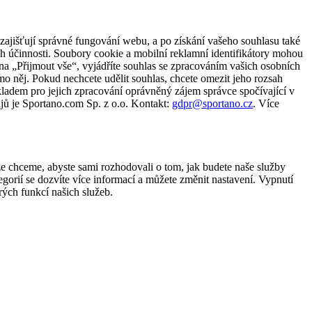
zajišťují správné fungování webu, a po získání vašeho souhlasu také
ch účinnosti. Soubory cookie a mobilní reklamní identifikátory mohou
e na „Přijmout vše“, vyjádříte souhlas se zpracováním vašich osobních
něj. Pokud nechcete udělit souhlas, chcete omezit jeho rozsah
ladem pro jejich zpracování oprávněný zájem správce spočívající v
jů je Sportano.com Sp. z o.o. Kontakt:
gdpr@sportano.cz
. Více
že chceme, abyste sami rozhodovali o tom, jak budete naše služby
gorií se dozvíte více informací a můžete změnit nastavení. Vypnutí
ých funkcí našich služeb.