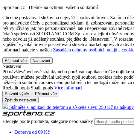
Sportano.cz - Dbáme na ochranu vašeho soukromí
Chceme poskytovat služby na nejvyšší sportovní úrovni. Za tímto účel
pro analytické účely a personalizaci reklam, tj. zobrazování person
být využívány jak pro personalizované, tak i nepersonalizované reklamn
údajů společností SPORTANO.COM Sp. z o.o. a jejími důvěryhodnými 
nebo odvolat již udělený souhlas, přejděte do „Nastavení“. V rozsah
zajištění vysoké úrovně poskytování služeb a marketingových aktivit
informací najdete v našich
Zásadách ochrany osobních údajů a cookie
Přijmout vše
Nastavení
Nastavení
Při návštěvě webové stránky nebo používání aplikace může dojít ke st
používat, můžete používání určitých typů souborů cookies nebo podobn
některých souborů cookies nebo podobných technologií může mít za n
Rozbalit popis
Sbalit popis
Více informací
Potvrdit výběr
Přijmout vše
Zpět do nastavení
Stáhněte si aplikaci do telefonu a získejte slevu 250 Kč na nákupy
Hledejte podle produktu, kategorie nebo značky
Doprava od 69 Kč