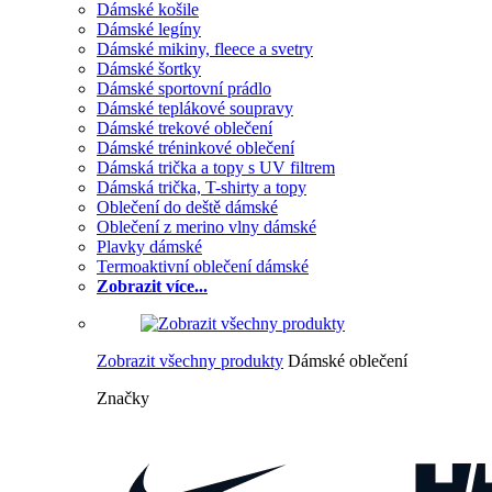
Dámské košile
Dámské legíny
Dámské mikiny, fleece a svetry
Dámské šortky
Dámské sportovní prádlo
Dámské teplákové soupravy
Dámské trekové oblečení
Dámské tréninkové oblečení
Dámská trička a topy s UV filtrem
Dámská trička, T-shirty a topy
Oblečení do deště dámské
Oblečení z merino vlny dámské
Plavky dámské
Termoaktivní oblečení dámské
Zobrazit více...
Zobrazit všechny produkty
Dámské oblečení
Značky