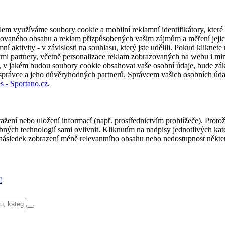
em využíváme soubory cookie a mobilní reklamní identifikátory, které 
alizovaného obsahu a reklam přizpůsobených vašim zájmům a měření jeji
í aktivity - v závislosti na souhlasu, který jste udělili. Pokud kliknet
partnery, včetně personalizace reklam zobrazovaných na webu i mimo 
u, v jakém budou soubory cookie obsahovat vaše osobní údaje, bude zák
 správce a jeho důvěryhodných partnerů. Správcem vašich osobních úda
s - Sportano.cz
.
ažení nebo uložení informací (např. prostřednictvím prohlížeče). Proto
ých technologií sami ovlivnit. Kliknutím na nadpisy jednotlivých kate
ásledek zobrazení méně relevantního obsahu nebo nedostupnost někter
!