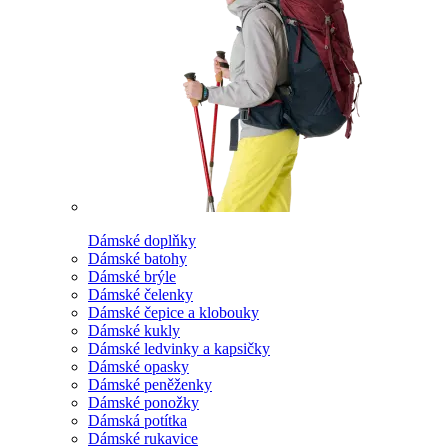
Dámské doplňky
Dámské batohy
Dámské brýle
Dámské čelenky
Dámské čepice a klobouky
Dámské kukly
Dámské ledvinky a kapsičky
Dámské opasky
Dámské peněženky
Dámské ponožky
Dámská potítka
Dámské rukavice