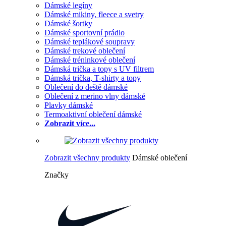
Dámské legíny
Dámské mikiny, fleece a svetry
Dámské šortky
Dámské sportovní prádlo
Dámské teplákové soupravy
Dámské trekové oblečení
Dámské tréninkové oblečení
Dámská trička a topy s UV filtrem
Dámská trička, T-shirty a topy
Oblečení do deště dámské
Oblečení z merino vlny dámské
Plavky dámské
Termoaktivní oblečení dámské
Zobrazit více...
Zobrazit všechny produkty
Dámské oblečení
Značky