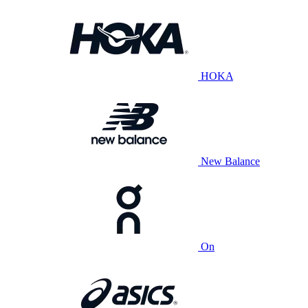
HOKA
New Balance
On