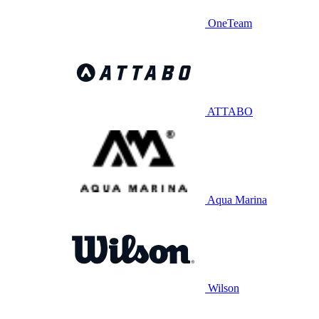
OneTeam
ATTABO
Aqua Marina
Wilson