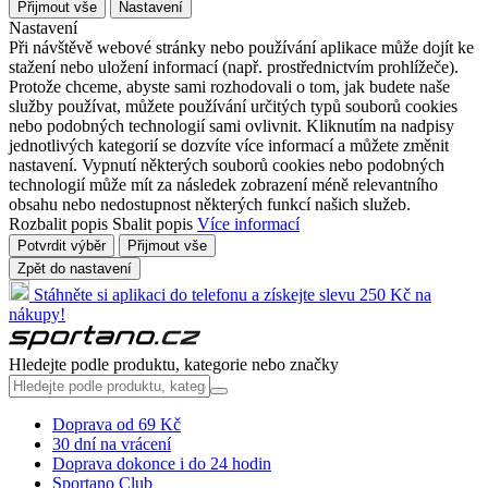
Přijmout vše
Nastavení
Nastavení
Při návštěvě webové stránky nebo používání aplikace může dojít ke
stažení nebo uložení informací (např. prostřednictvím prohlížeče).
Protože chceme, abyste sami rozhodovali o tom, jak budete naše
služby používat, můžete používání určitých typů souborů cookies
nebo podobných technologií sami ovlivnit. Kliknutím na nadpisy
jednotlivých kategorií se dozvíte více informací a můžete změnit
nastavení. Vypnutí některých souborů cookies nebo podobných
technologií může mít za následek zobrazení méně relevantního
obsahu nebo nedostupnost některých funkcí našich služeb.
Rozbalit popis
Sbalit popis
Více informací
Potvrdit výběr
Přijmout vše
Zpět do nastavení
Stáhněte si aplikaci do telefonu a získejte slevu 250 Kč na
nákupy!
Hledejte podle produktu, kategorie nebo značky
Doprava od 69 Kč
30 dní na vrácení
Doprava dokonce i do 24 hodin
Sportano Club