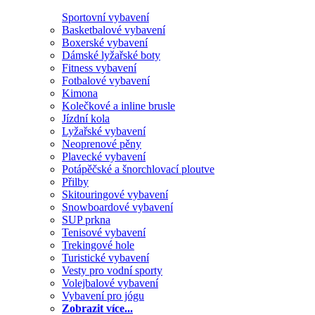
Sportovní vybavení
Basketbalové vybavení
Boxerské vybavení
Dámské lyžařské boty
Fitness vybavení
Fotbalové vybavení
Kimona
Kolečkové a inline brusle
Jízdní kola
Lyžařské vybavení
Neoprenové pěny
Plavecké vybavení
Potápěčské a šnorchlovací ploutve
Přilby
Skitouringové vybavení
Snowboardové vybavení
SUP prkna
Tenisové vybavení
Trekingové hole
Turistické vybavení
Vesty pro vodní sporty
Volejbalové vybavení
Vybavení pro jógu
Zobrazit více...