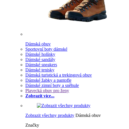
Dámská obuv
Sportovní boty dámské
Dámské holínky
Dámské sandály
Dámské sneakers
Dámské tenisky
Dámská turistická a trekingová obuv
Dámské žabky a pantofle
Dámské zimní boty a sněhule
Plavecká obuv pro ženy
Zobrazit více...
Zobrazit všechny produkty
Dámská obuv
Značky