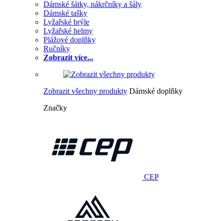
Dámské šátky, nákrčníky a šály
Dámské tašky
Lyžařské brýle
Lyžařské helmy
Plážové doplňky
Ručníky
Zobrazit více...
Zobrazit všechny produkty
Dámské doplňky
Značky
CEP