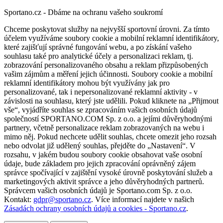
Sportano.cz - Dbáme na ochranu vašeho soukromí
Chceme poskytovat služby na nejvyšší sportovní úrovni. Za tímto
účelem využíváme soubory cookie a mobilní reklamní identifikátory,
které zajišťují správné fungování webu, a po získání vašeho
souhlasu také pro analytické účely a personalizaci reklam, tj.
zobrazování personalizovaného obsahu a reklam přizpůsobených
vašim zájmům a měření jejich účinnosti. Soubory cookie a mobilní
reklamní identifikátory mohou být využívány jak pro
personalizované, tak i nepersonalizované reklamní aktivity - v
závislosti na souhlasu, který jste udělili. Pokud kliknete na „Přijmout
vše“, vyjádříte souhlas se zpracováním vašich osobních údajů
společností SPORTANO.COM Sp. z o.o. a jejími důvěryhodnými
partnery, včetně personalizace reklam zobrazovaných na webu i
mimo něj. Pokud nechcete udělit souhlas, chcete omezit jeho rozsah
nebo odvolat již udělený souhlas, přejděte do „Nastavení“. V
rozsahu, v jakém budou soubory cookie obsahovat vaše osobní
údaje, bude základem pro jejich zpracování oprávněný zájem
správce spočívající v zajištění vysoké úrovně poskytování služeb a
marketingových aktivit správce a jeho důvěryhodných partnerů.
Správcem vašich osobních údajů je Sportano.com Sp. z o.o.
Kontakt:
gdpr@sportano.cz
. Více informací najdete v našich
Zásadách ochrany osobních údajů a cookies - Sportano.cz
.