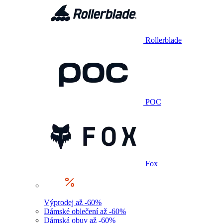
Rollerblade
POC
Fox
Výprodej až -60%
Dámské oblečení až -60%
Dámská obuv až -60%