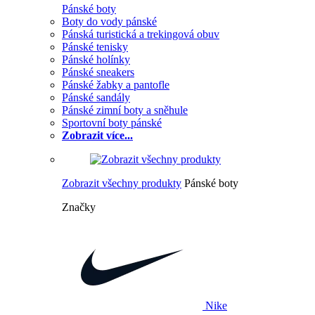
Pánské boty
Boty do vody pánské
Pánská turistická a trekingová obuv
Pánské tenisky
Pánské holínky
Pánské sneakers
Pánské žabky a pantofle
Pánské sandály
Pánské zimní boty a sněhule
Sportovní boty pánské
Zobrazit více...
Zobrazit všechny produkty
Pánské boty
Značky
Nike