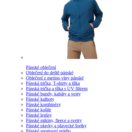
Pánské oblečení
Oblečení do deště pánské
Oblečení z merino vlny pánské
Pánská trička, T-shirty a tílka
Pánská trička a tílka s UV filtrem
Pánské bundy, kabáty a vesty
Pánské kalhoty
Pánské kombinézy
Pánské košile
Pánské legíny
Pánské mikiny, fleece a svetry
Pánské plavky a plavecké šortky
Pánské sportovní prádlo