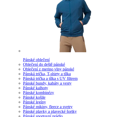
Pánské oblečení
Oblečení do deště pánské
Oblečení z merino vlny pánské
Pánská trička, T-shirty a tílka
Pánská trička a tílka s UV filtrem
Pánské bundy, kabáty a vesty
Pánské kalhoty
Pánské kombinézy
Pánské košile
Pánské legíny
Pánské mikiny, fleece a svetry
Pánské plavky a plavecké šortky
Pánské sportovní prádlo