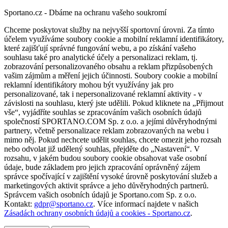
Sportano.cz - Dbáme na ochranu vašeho soukromí
Chceme poskytovat služby na nejvyšší sportovní úrovni. Za tímto
účelem využíváme soubory cookie a mobilní reklamní identifikátory,
které zajišťují správné fungování webu, a po získání vašeho
souhlasu také pro analytické účely a personalizaci reklam, tj.
zobrazování personalizovaného obsahu a reklam přizpůsobených
vašim zájmům a měření jejich účinnosti. Soubory cookie a mobilní
reklamní identifikátory mohou být využívány jak pro
personalizované, tak i nepersonalizované reklamní aktivity - v
závislosti na souhlasu, který jste udělili. Pokud kliknete na „Přijmout
vše“, vyjádříte souhlas se zpracováním vašich osobních údajů
společností SPORTANO.COM Sp. z o.o. a jejími důvěryhodnými
partnery, včetně personalizace reklam zobrazovaných na webu i
mimo něj. Pokud nechcete udělit souhlas, chcete omezit jeho rozsah
nebo odvolat již udělený souhlas, přejděte do „Nastavení“. V
rozsahu, v jakém budou soubory cookie obsahovat vaše osobní
údaje, bude základem pro jejich zpracování oprávněný zájem
správce spočívající v zajištění vysoké úrovně poskytování služeb a
marketingových aktivit správce a jeho důvěryhodných partnerů.
Správcem vašich osobních údajů je Sportano.com Sp. z o.o.
Kontakt:
gdpr@sportano.cz
. Více informací najdete v našich
Zásadách ochrany osobních údajů a cookies - Sportano.cz
.