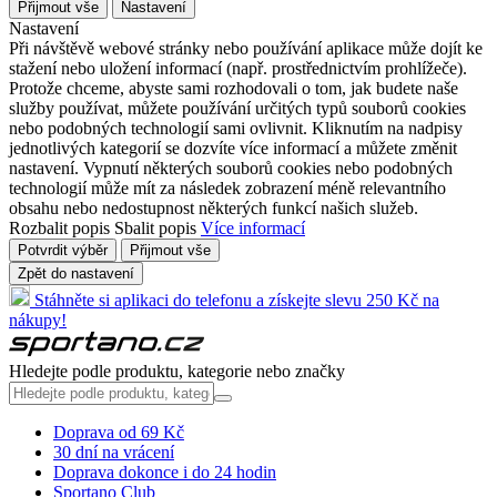
Přijmout vše
Nastavení
Nastavení
Při návštěvě webové stránky nebo používání aplikace může dojít ke
stažení nebo uložení informací (např. prostřednictvím prohlížeče).
Protože chceme, abyste sami rozhodovali o tom, jak budete naše
služby používat, můžete používání určitých typů souborů cookies
nebo podobných technologií sami ovlivnit. Kliknutím na nadpisy
jednotlivých kategorií se dozvíte více informací a můžete změnit
nastavení. Vypnutí některých souborů cookies nebo podobných
technologií může mít za následek zobrazení méně relevantního
obsahu nebo nedostupnost některých funkcí našich služeb.
Rozbalit popis
Sbalit popis
Více informací
Potvrdit výběr
Přijmout vše
Zpět do nastavení
Stáhněte si aplikaci do telefonu a získejte slevu 250 Kč na
nákupy!
Hledejte podle produktu, kategorie nebo značky
Doprava od 69 Kč
30 dní na vrácení
Doprava dokonce i do 24 hodin
Sportano Club