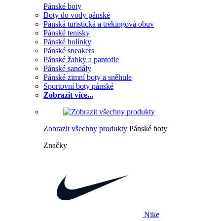
Pánské boty
Boty do vody pánské
Pánská turistická a trekingová obuv
Pánské tenisky
Pánské holínky
Pánské sneakers
Pánské žabky a pantofle
Pánské sandály
Pánské zimní boty a sněhule
Sportovní boty pánské
Zobrazit více...
Zobrazit všechny produkty
Pánské boty
Značky
Nike