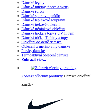
Dámské legíny
Dámské mikiny, fleece a svetry
Dámské šortky
Dámské sportovní prádlo
Dámské teplákové soupravy
Dámské trekové oblečení
Dámské tréninkové oblečení
Dámská trička a topy s UV filtrem
Dámská trička, T-shirty a topy
Oblečení do deště dámské
Oblečení z merino vlny dámské
Plavky dámské
Termoaktivní oblečení dámské
Zobrazit více...
Zobrazit všechny produkty
Dámské oblečení
Značky