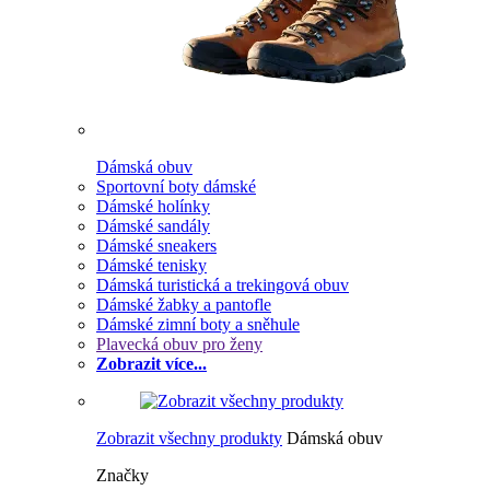
Dámská obuv
Sportovní boty dámské
Dámské holínky
Dámské sandály
Dámské sneakers
Dámské tenisky
Dámská turistická a trekingová obuv
Dámské žabky a pantofle
Dámské zimní boty a sněhule
Plavecká obuv pro ženy
Zobrazit více...
Zobrazit všechny produkty
Dámská obuv
Značky