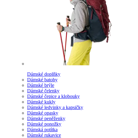
Dámské doplňky
Dámské batohy
Dámské brýle
Dámské čelenky
Dámské čepice a klobouky
Dámské kukly
Dámské ledvinky a kapsičky
Dámské opasky
Dámské peněženky
Dámské ponožky
Dámská potítka
Dámské rukavice