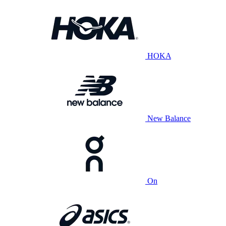
HOKA
New Balance
On