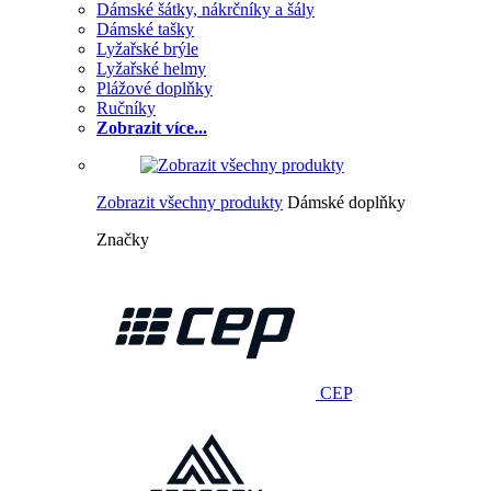
Dámské šátky, nákrčníky a šály
Dámské tašky
Lyžařské brýle
Lyžařské helmy
Plážové doplňky
Ručníky
Zobrazit více...
Zobrazit všechny produkty
Dámské doplňky
Značky
CEP