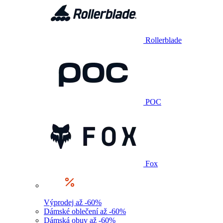
Rollerblade
POC
Fox
Výprodej až -60%
Dámské oblečení až -60%
Dámská obuv až -60%