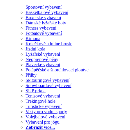
Sportovní vybavení
Basketbalové vybavení
Boxerské vybavení
Dámské lyžařské boty
Fitness vybavení
Fotbalové vybavení
Kimona
Kolečkové a inline brusle
Jízdní kola
Lyžařské vybavení
Neoprenové pěny
Plavecké vybavení
Potápěčské a šnorchlovací ploutve
Přilby
Skitouringové vybavení
Snowboardové vybavení
SUP prkna
Tenisové vybavení
Trekingové hole
Turistické vybavení
Vesty pro vodní sporty
Volejbalové vybavení
Vybavení pro jógu
Zobrazit více...