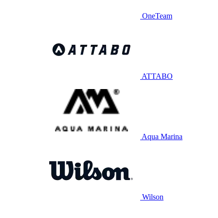
OneTeam
ATTABO
Aqua Marina
Wilson