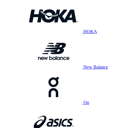
HOKA
New Balance
On