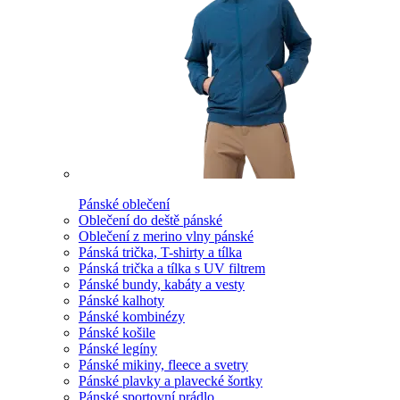
Pánské oblečení
Oblečení do deště pánské
Oblečení z merino vlny pánské
Pánská trička, T-shirty a tílka
Pánská trička a tílka s UV filtrem
Pánské bundy, kabáty a vesty
Pánské kalhoty
Pánské kombinézy
Pánské košile
Pánské legíny
Pánské mikiny, fleece a svetry
Pánské plavky a plavecké šortky
Pánské sportovní prádlo