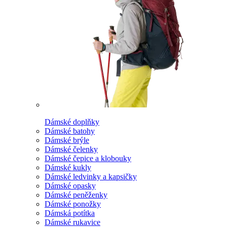
Dámské doplňky
Dámské batohy
Dámské brýle
Dámské čelenky
Dámské čepice a klobouky
Dámské kukly
Dámské ledvinky a kapsičky
Dámské opasky
Dámské peněženky
Dámské ponožky
Dámská potítka
Dámské rukavice