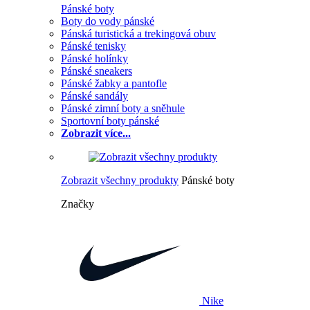
Pánské boty
Boty do vody pánské
Pánská turistická a trekingová obuv
Pánské tenisky
Pánské holínky
Pánské sneakers
Pánské žabky a pantofle
Pánské sandály
Pánské zimní boty a sněhule
Sportovní boty pánské
Zobrazit více...
Zobrazit všechny produkty
Pánské boty
Značky
Nike