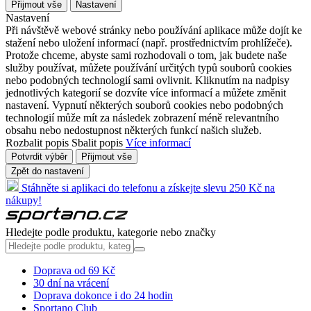
Přijmout vše
Nastavení
Nastavení
Při návštěvě webové stránky nebo používání aplikace může dojít ke
stažení nebo uložení informací (např. prostřednictvím prohlížeče).
Protože chceme, abyste sami rozhodovali o tom, jak budete naše
služby používat, můžete používání určitých typů souborů cookies
nebo podobných technologií sami ovlivnit. Kliknutím na nadpisy
jednotlivých kategorií se dozvíte více informací a můžete změnit
nastavení. Vypnutí některých souborů cookies nebo podobných
technologií může mít za následek zobrazení méně relevantního
obsahu nebo nedostupnost některých funkcí našich služeb.
Rozbalit popis
Sbalit popis
Více informací
Potvrdit výběr
Přijmout vše
Zpět do nastavení
Stáhněte si aplikaci do telefonu a získejte slevu 250 Kč na
nákupy!
Hledejte podle produktu, kategorie nebo značky
Doprava od 69 Kč
30 dní na vrácení
Doprava dokonce i do 24 hodin
Sportano Club