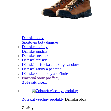
Dámská obuv
Sportovní boty dámské
Dámské holínky
Dámské sandály
Dámské sneakers
Dámské tenisky
Dámská turistická a trekingová obuv
Dámské žabky a pantofle
Dámské zimní boty a sněhule
Plavecká obuv pro ženy
Zobrazit více...
Zobrazit všechny produkty
Dámská obuv
Značky