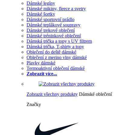
Dámské legíny
Dámské mikiny, fleece a svetry
Dámské šortky
Dámské sportovní prádlo
Dámské teplákové soupravy
Dámské trekové oblečení
Dámské tréninkové oblečení
Dámská trička a topy s UV filtrem
Dámská trička, T-shirty a topy
Oblečení do deště dámské
Oblečení z merino vlny dámské
Plavky dámské
Termoaktivní oblečení dámské
Zobrazit více...
Zobrazit všechny produkty
Dámské oblečení
Značky