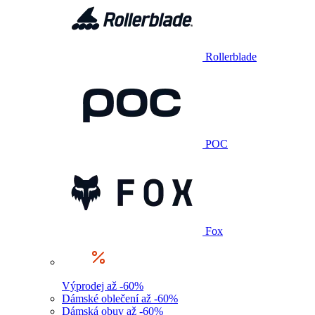
Rollerblade
POC
Fox
Výprodej až -60%
Dámské oblečení až -60%
Dámská obuv až -60%