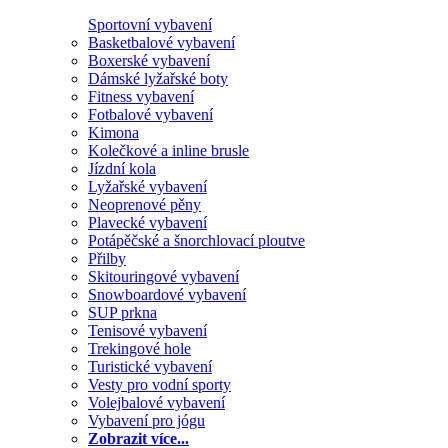
Sportovní vybavení
Basketbalové vybavení
Boxerské vybavení
Dámské lyžařské boty
Fitness vybavení
Fotbalové vybavení
Kimona
Kolečkové a inline brusle
Jízdní kola
Lyžařské vybavení
Neoprenové pěny
Plavecké vybavení
Potápěčské a šnorchlovací ploutve
Přilby
Skitouringové vybavení
Snowboardové vybavení
SUP prkna
Tenisové vybavení
Trekingové hole
Turistické vybavení
Vesty pro vodní sporty
Volejbalové vybavení
Vybavení pro jógu
Zobrazit více...