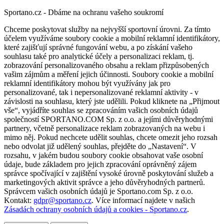
Sportano.cz - Dbáme na ochranu vašeho soukromí
Chceme poskytovat služby na nejvyšší sportovní úrovni. Za tímto
účelem využíváme soubory cookie a mobilní reklamní identifikátory,
které zajišťují správné fungování webu, a po získání vašeho
souhlasu také pro analytické účely a personalizaci reklam, tj.
zobrazování personalizovaného obsahu a reklam přizpůsobených
vašim zájmům a měření jejich účinnosti. Soubory cookie a mobilní
reklamní identifikátory mohou být využívány jak pro
personalizované, tak i nepersonalizované reklamní aktivity - v
závislosti na souhlasu, který jste udělili. Pokud kliknete na „Přijmout
vše“, vyjádříte souhlas se zpracováním vašich osobních údajů
společností SPORTANO.COM Sp. z o.o. a jejími důvěryhodnými
partnery, včetně personalizace reklam zobrazovaných na webu i
mimo něj. Pokud nechcete udělit souhlas, chcete omezit jeho rozsah
nebo odvolat již udělený souhlas, přejděte do „Nastavení“. V
rozsahu, v jakém budou soubory cookie obsahovat vaše osobní
údaje, bude základem pro jejich zpracování oprávněný zájem
správce spočívající v zajištění vysoké úrovně poskytování služeb a
marketingových aktivit správce a jeho důvěryhodných partnerů.
Správcem vašich osobních údajů je Sportano.com Sp. z o.o.
Kontakt:
gdpr@sportano.cz
. Více informací najdete v našich
Zásadách ochrany osobních údajů a cookies - Sportano.cz
.