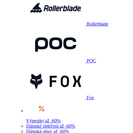
Rollerblade
POC
Fox
Výprodej až -60%
Dámské oblečení až -60%
Dámská obuv až -60%