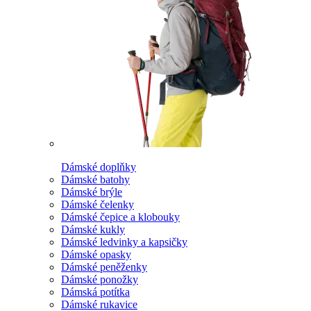
Dámské doplňky
Dámské batohy
Dámské brýle
Dámské čelenky
Dámské čepice a klobouky
Dámské kukly
Dámské ledvinky a kapsičky
Dámské opasky
Dámské peněženky
Dámské ponožky
Dámská potítka
Dámské rukavice