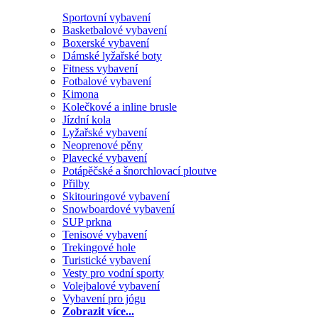
Sportovní vybavení
Basketbalové vybavení
Boxerské vybavení
Dámské lyžařské boty
Fitness vybavení
Fotbalové vybavení
Kimona
Kolečkové a inline brusle
Jízdní kola
Lyžařské vybavení
Neoprenové pěny
Plavecké vybavení
Potápěčské a šnorchlovací ploutve
Přilby
Skitouringové vybavení
Snowboardové vybavení
SUP prkna
Tenisové vybavení
Trekingové hole
Turistické vybavení
Vesty pro vodní sporty
Volejbalové vybavení
Vybavení pro jógu
Zobrazit více...