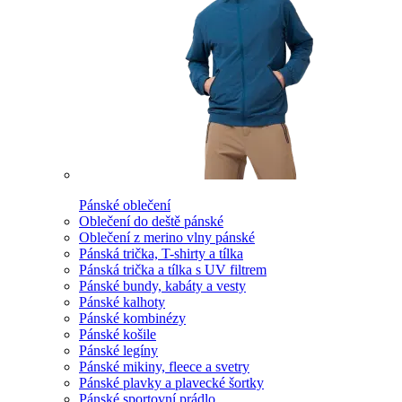
Pánské oblečení
Oblečení do deště pánské
Oblečení z merino vlny pánské
Pánská trička, T-shirty a tílka
Pánská trička a tílka s UV filtrem
Pánské bundy, kabáty a vesty
Pánské kalhoty
Pánské kombinézy
Pánské košile
Pánské legíny
Pánské mikiny, fleece a svetry
Pánské plavky a plavecké šortky
Pánské sportovní prádlo