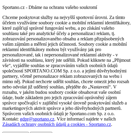
Sportano.cz - Dbáme na ochranu vašeho soukromí
Chceme poskytovat služby na nejvyšší sportovní úrovni. Za tímto
účelem využíváme soubory cookie a mobilní reklamní identifikátory,
které zajišťují správné fungování webu, a po získání vašeho
souhlasu také pro analytické účely a personalizaci reklam, tj.
zobrazování personalizovaného obsahu a reklam přizpůsobených
vašim zájmům a měření jejich účinnosti. Soubory cookie a mobilní
reklamní identifikátory mohou být využívány jak pro
personalizované, tak i nepersonalizované reklamní aktivity - v
závislosti na souhlasu, který jste udělili. Pokud kliknete na „Přijmout
vše“, vyjádříte souhlas se zpracováním vašich osobních údajů
společností SPORTANO.COM Sp. z o.o. a jejími důvěryhodnými
partnery, včetně personalizace reklam zobrazovaných na webu i
mimo něj. Pokud nechcete udělit souhlas, chcete omezit jeho rozsah
nebo odvolat již udělený souhlas, přejděte do „Nastavení“. V
rozsahu, v jakém budou soubory cookie obsahovat vaše osobní
údaje, bude základem pro jejich zpracování oprávněný zájem
správce spočívající v zajištění vysoké úrovně poskytování služeb a
marketingových aktivit správce a jeho důvěryhodných partnerů.
Správcem vašich osobních údajů je Sportano.com Sp. z o.o.
Kontakt:
gdpr@sportano.cz
. Více informací najdete v našich
Zásadách ochrany osobních údajů a cookies - Sportano.cz
.