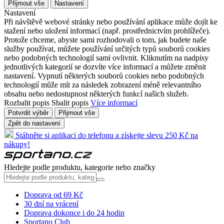
Přijmout vše
Nastavení
Nastavení
Při návštěvě webové stránky nebo používání aplikace může dojít ke
stažení nebo uložení informací (např. prostřednictvím prohlížeče).
Protože chceme, abyste sami rozhodovali o tom, jak budete naše
služby používat, můžete používání určitých typů souborů cookies
nebo podobných technologií sami ovlivnit. Kliknutím na nadpisy
jednotlivých kategorií se dozvíte více informací a můžete změnit
nastavení. Vypnutí některých souborů cookies nebo podobných
technologií může mít za následek zobrazení méně relevantního
obsahu nebo nedostupnost některých funkcí našich služeb.
Rozbalit popis
Sbalit popis
Více informací
Potvrdit výběr
Přijmout vše
Zpět do nastavení
Stáhněte si aplikaci do telefonu a získejte slevu 250 Kč na
nákupy!
Hledejte podle produktu, kategorie nebo značky
Doprava od 69 Kč
30 dní na vrácení
Doprava dokonce i do 24 hodin
Sportano Club