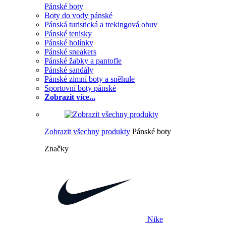
Pánské boty
Boty do vody pánské
Pánská turistická a trekingová obuv
Pánské tenisky
Pánské holínky
Pánské sneakers
Pánské žabky a pantofle
Pánské sandály
Pánské zimní boty a sněhule
Sportovní boty pánské
Zobrazit více...
Zobrazit všechny produkty
Pánské boty
Značky
Nike