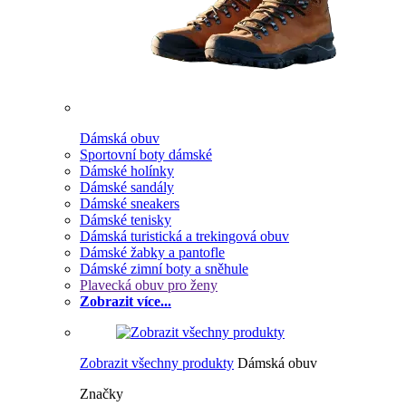
Dámská obuv
Sportovní boty dámské
Dámské holínky
Dámské sandály
Dámské sneakers
Dámské tenisky
Dámská turistická a trekingová obuv
Dámské žabky a pantofle
Dámské zimní boty a sněhule
Plavecká obuv pro ženy
Zobrazit více...
Zobrazit všechny produkty
Dámská obuv
Značky