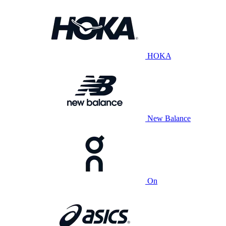
HOKA
New Balance
On