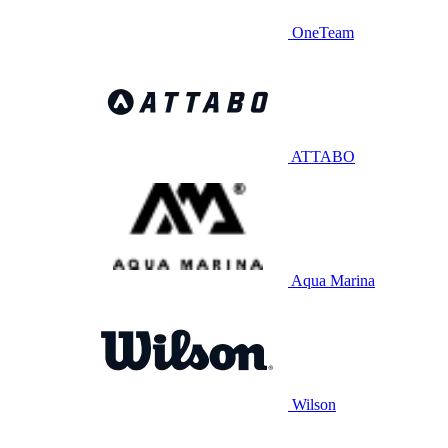
OneTeam
ATTABO
Aqua Marina
Wilson