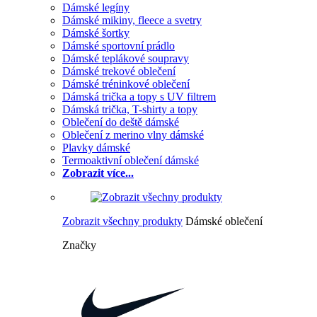
Dámské legíny
Dámské mikiny, fleece a svetry
Dámské šortky
Dámské sportovní prádlo
Dámské teplákové soupravy
Dámské trekové oblečení
Dámské tréninkové oblečení
Dámská trička a topy s UV filtrem
Dámská trička, T-shirty a topy
Oblečení do deště dámské
Oblečení z merino vlny dámské
Plavky dámské
Termoaktivní oblečení dámské
Zobrazit více...
Zobrazit všechny produkty
Dámské oblečení
Značky