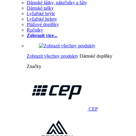
Dámské šátky, nákrčníky a šály
Dámské tašky
Lyžařské brýle
Lyžařské helmy
Plážové doplňky
Ručníky
Zobrazit více...
Zobrazit všechny produkty
Dámské doplňky
Značky
CEP