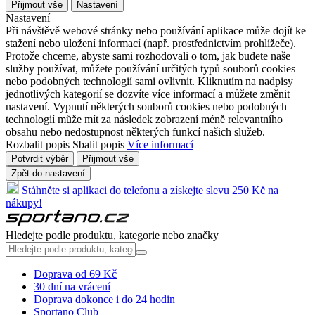
Přijmout vše
Nastavení
Nastavení
Při návštěvě webové stránky nebo používání aplikace může dojít ke
stažení nebo uložení informací (např. prostřednictvím prohlížeče).
Protože chceme, abyste sami rozhodovali o tom, jak budete naše
služby používat, můžete používání určitých typů souborů cookies
nebo podobných technologií sami ovlivnit. Kliknutím na nadpisy
jednotlivých kategorií se dozvíte více informací a můžete změnit
nastavení. Vypnutí některých souborů cookies nebo podobných
technologií může mít za následek zobrazení méně relevantního
obsahu nebo nedostupnost některých funkcí našich služeb.
Rozbalit popis
Sbalit popis
Více informací
Potvrdit výběr
Přijmout vše
Zpět do nastavení
Stáhněte si aplikaci do telefonu a získejte slevu 250 Kč na
nákupy!
Hledejte podle produktu, kategorie nebo značky
Doprava od 69 Kč
30 dní na vrácení
Doprava dokonce i do 24 hodin
Sportano Club