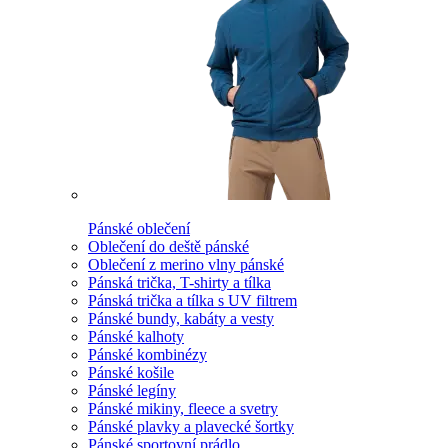
Pánské oblečení
Oblečení do deště pánské
Oblečení z merino vlny pánské
Pánská trička, T-shirty a tílka
Pánská trička a tílka s UV filtrem
Pánské bundy, kabáty a vesty
Pánské kalhoty
Pánské kombinézy
Pánské košile
Pánské legíny
Pánské mikiny, fleece a svetry
Pánské plavky a plavecké šortky
Pánské sportovní prádlo