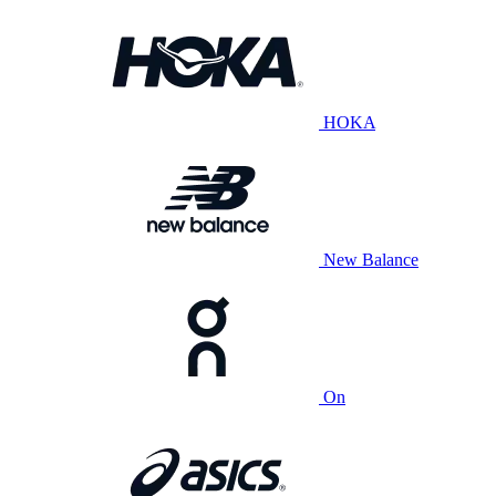
HOKA
New Balance
On