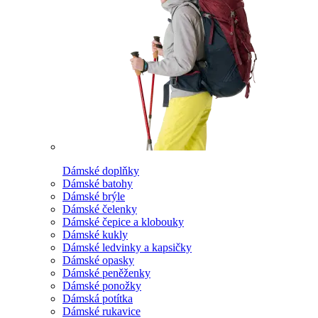
Dámské doplňky
Dámské batohy
Dámské brýle
Dámské čelenky
Dámské čepice a klobouky
Dámské kukly
Dámské ledvinky a kapsičky
Dámské opasky
Dámské peněženky
Dámské ponožky
Dámská potítka
Dámské rukavice