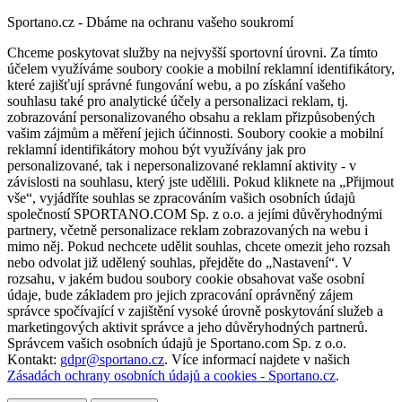
Sportano.cz - Dbáme na ochranu vašeho soukromí
Chceme poskytovat služby na nejvyšší sportovní úrovni. Za tímto
účelem využíváme soubory cookie a mobilní reklamní identifikátory,
které zajišťují správné fungování webu, a po získání vašeho
souhlasu také pro analytické účely a personalizaci reklam, tj.
zobrazování personalizovaného obsahu a reklam přizpůsobených
vašim zájmům a měření jejich účinnosti. Soubory cookie a mobilní
reklamní identifikátory mohou být využívány jak pro
personalizované, tak i nepersonalizované reklamní aktivity - v
závislosti na souhlasu, který jste udělili. Pokud kliknete na „Přijmout
vše“, vyjádříte souhlas se zpracováním vašich osobních údajů
společností SPORTANO.COM Sp. z o.o. a jejími důvěryhodnými
partnery, včetně personalizace reklam zobrazovaných na webu i
mimo něj. Pokud nechcete udělit souhlas, chcete omezit jeho rozsah
nebo odvolat již udělený souhlas, přejděte do „Nastavení“. V
rozsahu, v jakém budou soubory cookie obsahovat vaše osobní
údaje, bude základem pro jejich zpracování oprávněný zájem
správce spočívající v zajištění vysoké úrovně poskytování služeb a
marketingových aktivit správce a jeho důvěryhodných partnerů.
Správcem vašich osobních údajů je Sportano.com Sp. z o.o.
Kontakt:
gdpr@sportano.cz
. Více informací najdete v našich
Zásadách ochrany osobních údajů a cookies - Sportano.cz
.