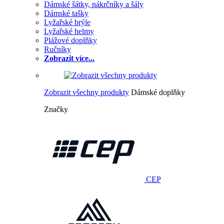
Dámské šátky, nákrčníky a šály
Dámské tašky
Lyžařské brýle
Lyžařské helmy
Plážové doplňky
Ručníky
Zobrazit více...
Zobrazit všechny produkty
Dámské doplňky
Značky
CEP