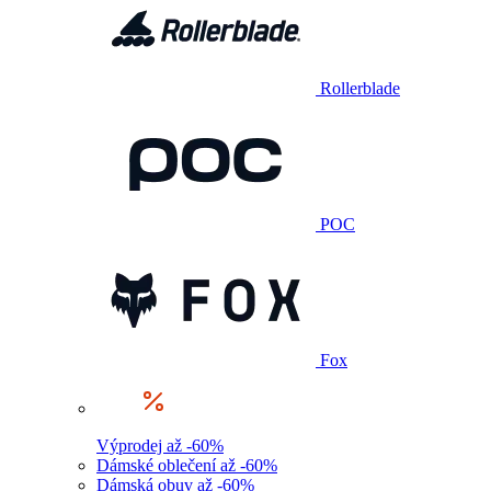
Rollerblade
POC
Fox
Výprodej až -60%
Dámské oblečení až -60%
Dámská obuv až -60%