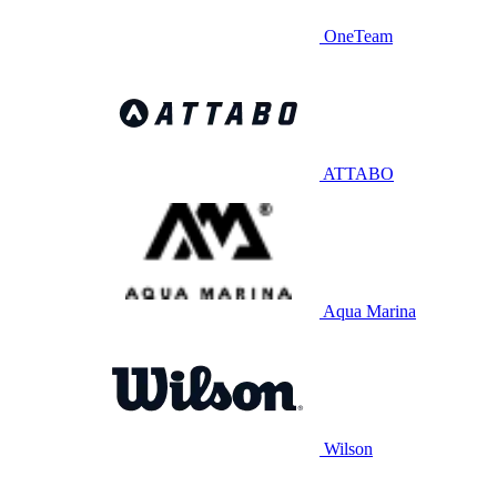
OneTeam
ATTABO
Aqua Marina
Wilson