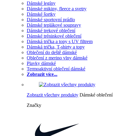
Dámské legíny
Dámské mikiny, fleece a svetry
Dámské šortky
Dámské sportovní prádlo
Dámské teplákové soupravy
Dámské trekové oblečení
Dámské tréninkové oblečení
Dámská trička a topy s UV filtrem
Dámská trička, T-shirty a topy
Oblečení do deště dámské
Oblečení z merino vlny dámské
Plavky dámské
Termoaktivní oblečení dámské
Zobrazit více...
Zobrazit všechny produkty
Dámské oblečení
Značky