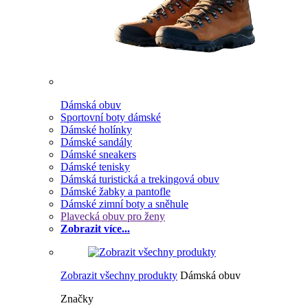
Dámská obuv
Sportovní boty dámské
Dámské holínky
Dámské sandály
Dámské sneakers
Dámské tenisky
Dámská turistická a trekingová obuv
Dámské žabky a pantofle
Dámské zimní boty a sněhule
Plavecká obuv pro ženy
Zobrazit více...
Zobrazit všechny produkty
Dámská obuv
Značky