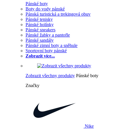
Pánské boty
Boty do vody pánské
Pánská turistická a trekingová obuv
Pánské tenisky
Pánské holínky
Pánské sneakers
Pánské žabky a pantofle
Pánské sandály
Pánské zimní boty a sněhule
Sportovní boty pánské
Zobrazit více...
Zobrazit všechny produkty
Pánské boty
Značky
Nike