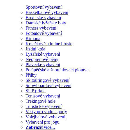
Sportovní vybavení
Basketbalové vybavení
Boxerské vybavení
Dámské lyžařské boty
Fitness vybavení
Fotbalové vybavení
Kimona
Kolečkové a inline brusle
Jízdní kola
Lyžařské vybavení
Neoprenové pěny
Plavecké vybavení
Potápěčské a šnorchlovací ploutve
Přilby
Skitouringové vybavení
Snowboardové vybavení
SUP prkna
Tenisové vybavení
Trekingové hole
Turistické vybavení
Vesty pro vodní sporty
Volejbalové vybavení
Vybavení pro jógu
Zobrazit více...