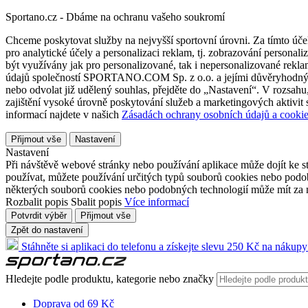
Sportano.cz - Dbáme na ochranu vašeho soukromí
Chceme poskytovat služby na nejvyšší sportovní úrovni. Za tímto účel
pro analytické účely a personalizaci reklam, tj. zobrazování person
být využívány jak pro personalizované, tak i nepersonalizované reklamn
údajů společností SPORTANO.COM Sp. z o.o. a jejími důvěryhodnými 
nebo odvolat již udělený souhlas, přejděte do „Nastavení“. V rozsah
zajištění vysoké úrovně poskytování služeb a marketingových aktivit
informací najdete v našich
Zásadách ochrany osobních údajů a cookie
Přijmout vše
Nastavení
Nastavení
Při návštěvě webové stránky nebo používání aplikace může dojít ke st
používat, můžete používání určitých typů souborů cookies nebo podobn
některých souborů cookies nebo podobných technologií může mít za n
Rozbalit popis
Sbalit popis
Více informací
Potvrdit výběr
Přijmout vše
Zpět do nastavení
Stáhněte si aplikaci do telefonu a získejte slevu 250 Kč na nákupy
Hledejte podle produktu, kategorie nebo značky
Doprava od 69 Kč