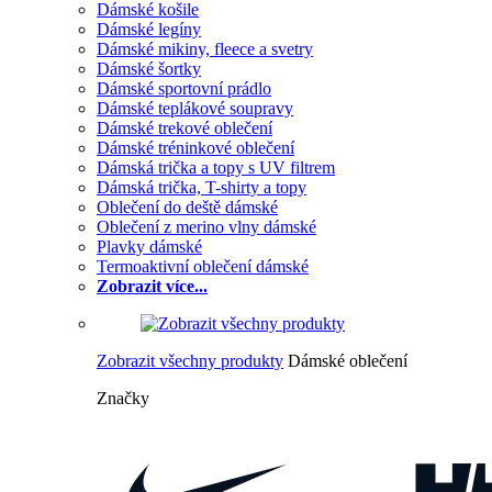
Dámské košile
Dámské legíny
Dámské mikiny, fleece a svetry
Dámské šortky
Dámské sportovní prádlo
Dámské teplákové soupravy
Dámské trekové oblečení
Dámské tréninkové oblečení
Dámská trička a topy s UV filtrem
Dámská trička, T-shirty a topy
Oblečení do deště dámské
Oblečení z merino vlny dámské
Plavky dámské
Termoaktivní oblečení dámské
Zobrazit více...
Zobrazit všechny produkty
Dámské oblečení
Značky