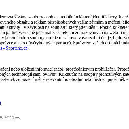
em využíváme soubory cookie a mobilní reklamní identifikátory, které 
alizovaného obsahu a reklam přizpůsobených vašim zájmům a měření jeji
í aktivity - v závislosti na souhlasu, který jste udělili. Pokud kliknet
partnery, včetně personalizace reklam zobrazovaných na webu i mimo 
u, v jakém budou soubory cookie obsahovat vaše osobní údaje, bude zák
 správce a jeho důvěryhodných partnerů. Správcem vašich osobních úda
s - Sportano.cz
.
ažení nebo uložení informací (např. prostřednictvím prohlížeče). Proto
ých technologií sami ovlivnit. Kliknutím na nadpisy jednotlivých kate
ásledek zobrazení méně relevantního obsahu nebo nedostupnost někter
!