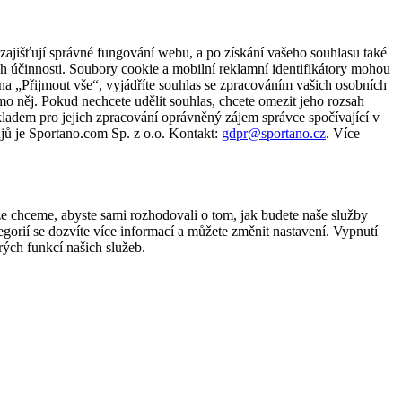
zajišťují správné fungování webu, a po získání vašeho souhlasu také
ch účinnosti. Soubory cookie a mobilní reklamní identifikátory mohou
e na „Přijmout vše“, vyjádříte souhlas se zpracováním vašich osobních
něj. Pokud nechcete udělit souhlas, chcete omezit jeho rozsah
ladem pro jejich zpracování oprávněný zájem správce spočívající v
jů je Sportano.com Sp. z o.o. Kontakt:
gdpr@sportano.cz
. Více
že chceme, abyste sami rozhodovali o tom, jak budete naše služby
gorií se dozvíte více informací a můžete změnit nastavení. Vypnutí
ých funkcí našich služeb.