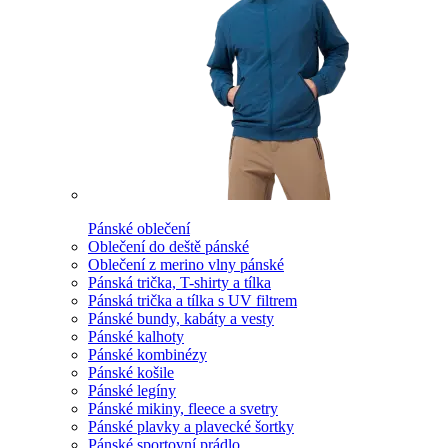
Pánské oblečení
Oblečení do deště pánské
Oblečení z merino vlny pánské
Pánská trička, T-shirty a tílka
Pánská trička a tílka s UV filtrem
Pánské bundy, kabáty a vesty
Pánské kalhoty
Pánské kombinézy
Pánské košile
Pánské legíny
Pánské mikiny, fleece a svetry
Pánské plavky a plavecké šortky
Pánské sportovní prádlo