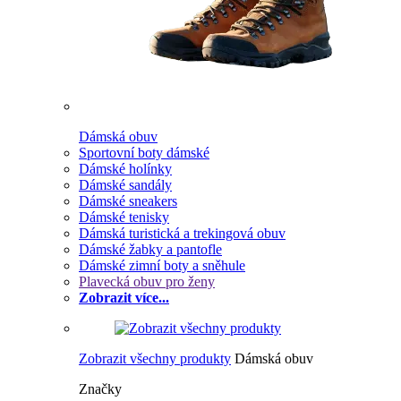
Dámská obuv
Sportovní boty dámské
Dámské holínky
Dámské sandály
Dámské sneakers
Dámské tenisky
Dámská turistická a trekingová obuv
Dámské žabky a pantofle
Dámské zimní boty a sněhule
Plavecká obuv pro ženy
Zobrazit více...
Zobrazit všechny produkty
Dámská obuv
Značky