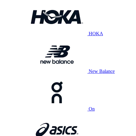
HOKA
New Balance
On