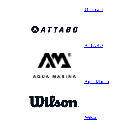
OneTeam
ATTABO
Aqua Marina
Wilson