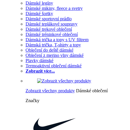
Dámské legíny
Dámské mikiny, fleece a svetry
Dámské šortky
Dámské sportovní prádlo
Dámské teplákové soupravy
Dámské trekové oblečení
Dámské tréninkové oblečení
Dámská trička a topy s UV filtrem
Dámská trička, T-shirty a topy
Oblečení do deště dámské
Oblečení z merino vlny dámské
Plavky dámské
Termoaktivní oblečení dámské
Zobrazit více...
Zobrazit všechny produkty
Dámské oblečení
Značky