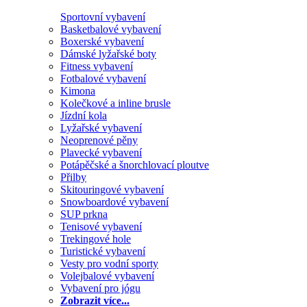
Sportovní vybavení
Basketbalové vybavení
Boxerské vybavení
Dámské lyžařské boty
Fitness vybavení
Fotbalové vybavení
Kimona
Kolečkové a inline brusle
Jízdní kola
Lyžařské vybavení
Neoprenové pěny
Plavecké vybavení
Potápěčské a šnorchlovací ploutve
Přilby
Skitouringové vybavení
Snowboardové vybavení
SUP prkna
Tenisové vybavení
Trekingové hole
Turistické vybavení
Vesty pro vodní sporty
Volejbalové vybavení
Vybavení pro jógu
Zobrazit více...