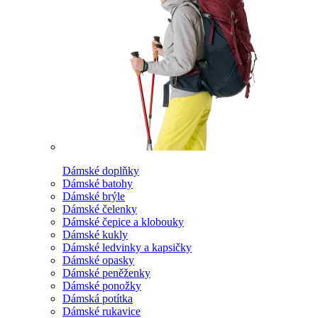
Dámské doplňky
Dámské batohy
Dámské brýle
Dámské čelenky
Dámské čepice a klobouky
Dámské kukly
Dámské ledvinky a kapsičky
Dámské opasky
Dámské peněženky
Dámské ponožky
Dámská potítka
Dámské rukavice