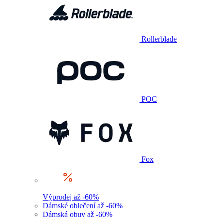
Rollerblade
POC
Fox
Výprodej až -60%
Dámské oblečení až -60%
Dámská obuv až -60%