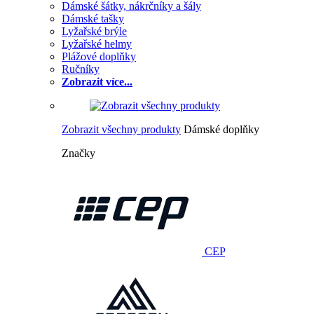
Dámské šátky, nákrčníky a šály
Dámské tašky
Lyžařské brýle
Lyžařské helmy
Plážové doplňky
Ručníky
Zobrazit více...
Zobrazit všechny produkty
Dámské doplňky
Značky
CEP