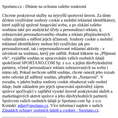
Sportano.cz - Dbáme na ochranu vašeho soukromí
Chceme poskytovat služby na nejvyšší sportovní úrovni. Za tímto
účelem využíváme soubory cookie a mobilní reklamní identifikátory,
které zajišťují správné fungování webu, a po získání vašeho
souhlasu také pro analytické účely a personalizaci reklam, tj.
zobrazování personalizovaného obsahu a reklam přizpůsobených
vašim zájmům a měření jejich účinnosti. Soubory cookie a mobilní
reklamní identifikátory mohou být využívány jak pro
personalizované, tak i nepersonalizované reklamní aktivity - v
závislosti na souhlasu, který jste udělili. Pokud kliknete na „Přijmout
vše“, vyjádříte souhlas se zpracováním vašich osobních údajů
společností SPORTANO.COM Sp. z o.o. a jejími důvěryhodnými
partnery, včetně personalizace reklam zobrazovaných na webu i
mimo něj. Pokud nechcete udělit souhlas, chcete omezit jeho rozsah
nebo odvolat již udělený souhlas, přejděte do „Nastavení“. V
rozsahu, v jakém budou soubory cookie obsahovat vaše osobní
údaje, bude základem pro jejich zpracování oprávněný zájem
správce spočívající v zajištění vysoké úrovně poskytování služeb a
marketingových aktivit správce a jeho důvěryhodných partnerů.
Správcem vašich osobních údajů je Sportano.com Sp. z o.o.
Kontakt:
gdpr@sportano.cz
. Více informací najdete v našich
Zásadách ochrany osobních údajů a cookies - Sportano.cz
.