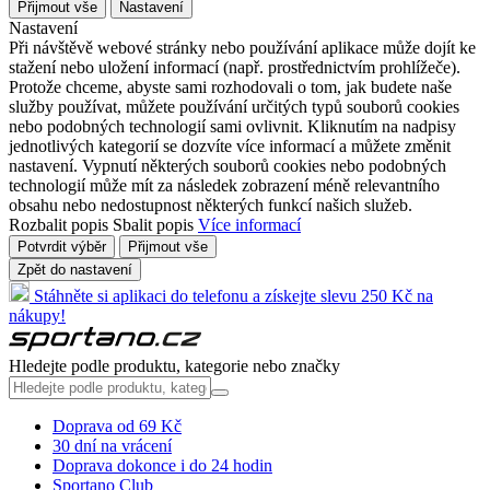
Přijmout vše
Nastavení
Nastavení
Při návštěvě webové stránky nebo používání aplikace může dojít ke
stažení nebo uložení informací (např. prostřednictvím prohlížeče).
Protože chceme, abyste sami rozhodovali o tom, jak budete naše
služby používat, můžete používání určitých typů souborů cookies
nebo podobných technologií sami ovlivnit. Kliknutím na nadpisy
jednotlivých kategorií se dozvíte více informací a můžete změnit
nastavení. Vypnutí některých souborů cookies nebo podobných
technologií může mít za následek zobrazení méně relevantního
obsahu nebo nedostupnost některých funkcí našich služeb.
Rozbalit popis
Sbalit popis
Více informací
Potvrdit výběr
Přijmout vše
Zpět do nastavení
Stáhněte si aplikaci do telefonu a získejte slevu 250 Kč na
nákupy!
Hledejte podle produktu, kategorie nebo značky
Doprava od 69 Kč
30 dní na vrácení
Doprava dokonce i do 24 hodin
Sportano Club