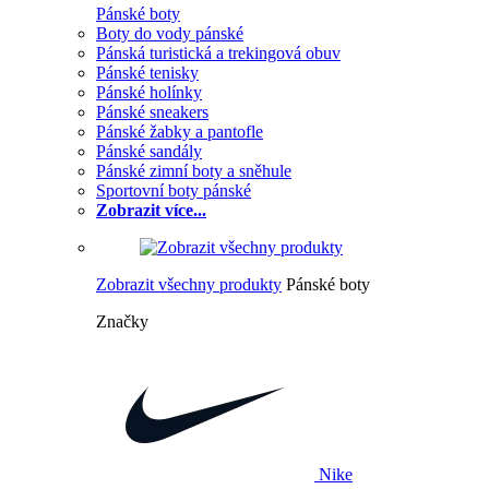
Pánské boty
Boty do vody pánské
Pánská turistická a trekingová obuv
Pánské tenisky
Pánské holínky
Pánské sneakers
Pánské žabky a pantofle
Pánské sandály
Pánské zimní boty a sněhule
Sportovní boty pánské
Zobrazit více...
Zobrazit všechny produkty
Pánské boty
Značky
Nike