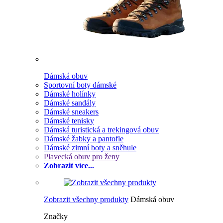
Dámská obuv
Sportovní boty dámské
Dámské holínky
Dámské sandály
Dámské sneakers
Dámské tenisky
Dámská turistická a trekingová obuv
Dámské žabky a pantofle
Dámské zimní boty a sněhule
Plavecká obuv pro ženy
Zobrazit více...
Zobrazit všechny produkty
Dámská obuv
Značky