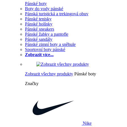
Pánské boty
Boty do vody pánské
Pánská turistická a trekingová obuv
Pánské tenisky
Pánské holínky
Pánské sneakers
Pánské žabky a pantofle
Pánské sandály
Pánské zimní boty a sněhule
Sportovní boty pánské
Zobrazit více...
Zobrazit všechny produkty
Pánské boty
Značky
Nike