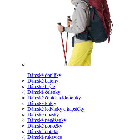
Dámské doplňky
Dámské batohy
Dámské brýle
Dámské čelenky
Dámské čepice a klobouky
Dámské kukly
Dámské ledvinky a kapsičky
Dámské opasky
Dámské peněženky
Dámské ponožky
Dámská potítka
Dámské rukavice