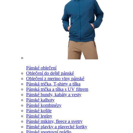
Pánské oblečení
Oblečení do deště pánské
Oblečení z merino vlny pánské
Pánská trička, T-shirty a tílka
Pánská trička a tílka s UV filtrem
Pánské bundy, kabáty a vesty
Pánské kalhoty
Pánské kombinézy
Pánské košile
Pánské legíny
Pánské mikiny, fleece a svetry
Pánské plavky a plavecké šortky
Pánské sportovní prádlo