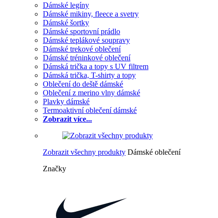
Dámské legíny
Dámské mikiny, fleece a svetry
Dámské šortky
Dámské sportovní prádlo
Dámské teplákové soupravy
Dámské trekové oblečení
Dámské tréninkové oblečení
Dámská trička a topy s UV filtrem
Dámská trička, T-shirty a topy
Oblečení do deště dámské
Oblečení z merino vlny dámské
Plavky dámské
Termoaktivní oblečení dámské
Zobrazit více...
Zobrazit všechny produkty
Dámské oblečení
Značky