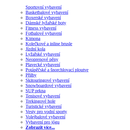
Sportovní vybavení
Basketbalové vybavení
Boxerské vybavení
Dámské lyžařské boty
Fitness vybavení
Fotbalové vybavení
Kimona
Kolečkové a inline brusle
Jízdní kola
Lyžařské vybavení
Neoprenové pěny
Plavecké vybavení
Potápěčské a šnorchlovací ploutve
Přilby
Skitouringové vybavení
Snowboardové vybavení
SUP prkna
Tenisové vybavení
Trekingové hole
Turistické vybavení
Vesty pro vodní sporty
Volejbalové vybavení
Vybavení pro jógu
Zobrazit více...