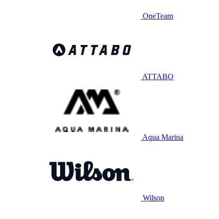
OneTeam
ATTABO
Aqua Marina
Wilson