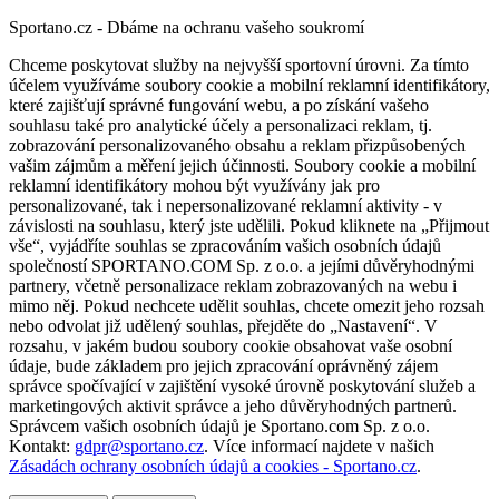
Sportano.cz - Dbáme na ochranu vašeho soukromí
Chceme poskytovat služby na nejvyšší sportovní úrovni. Za tímto
účelem využíváme soubory cookie a mobilní reklamní identifikátory,
které zajišťují správné fungování webu, a po získání vašeho
souhlasu také pro analytické účely a personalizaci reklam, tj.
zobrazování personalizovaného obsahu a reklam přizpůsobených
vašim zájmům a měření jejich účinnosti. Soubory cookie a mobilní
reklamní identifikátory mohou být využívány jak pro
personalizované, tak i nepersonalizované reklamní aktivity - v
závislosti na souhlasu, který jste udělili. Pokud kliknete na „Přijmout
vše“, vyjádříte souhlas se zpracováním vašich osobních údajů
společností SPORTANO.COM Sp. z o.o. a jejími důvěryhodnými
partnery, včetně personalizace reklam zobrazovaných na webu i
mimo něj. Pokud nechcete udělit souhlas, chcete omezit jeho rozsah
nebo odvolat již udělený souhlas, přejděte do „Nastavení“. V
rozsahu, v jakém budou soubory cookie obsahovat vaše osobní
údaje, bude základem pro jejich zpracování oprávněný zájem
správce spočívající v zajištění vysoké úrovně poskytování služeb a
marketingových aktivit správce a jeho důvěryhodných partnerů.
Správcem vašich osobních údajů je Sportano.com Sp. z o.o.
Kontakt:
gdpr@sportano.cz
. Více informací najdete v našich
Zásadách ochrany osobních údajů a cookies - Sportano.cz
.