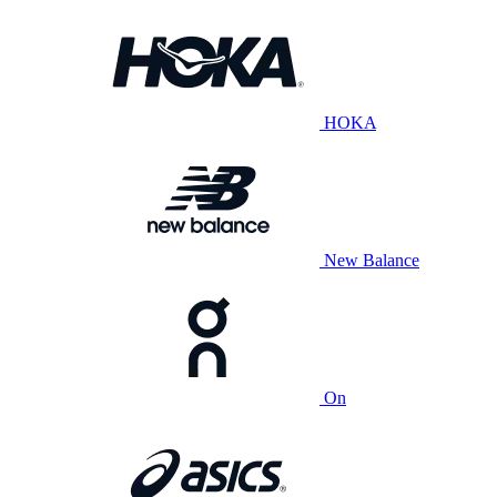
HOKA
New Balance
On