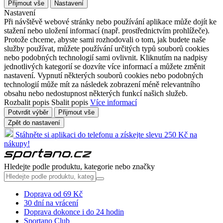
Přijmout vše
Nastavení
Nastavení
Při návštěvě webové stránky nebo používání aplikace může dojít ke
stažení nebo uložení informací (např. prostřednictvím prohlížeče).
Protože chceme, abyste sami rozhodovali o tom, jak budete naše
služby používat, můžete používání určitých typů souborů cookies
nebo podobných technologií sami ovlivnit. Kliknutím na nadpisy
jednotlivých kategorií se dozvíte více informací a můžete změnit
nastavení. Vypnutí některých souborů cookies nebo podobných
technologií může mít za následek zobrazení méně relevantního
obsahu nebo nedostupnost některých funkcí našich služeb.
Rozbalit popis
Sbalit popis
Více informací
Potvrdit výběr
Přijmout vše
Zpět do nastavení
Stáhněte si aplikaci do telefonu a získejte slevu 250 Kč na
nákupy!
Hledejte podle produktu, kategorie nebo značky
Doprava od 69 Kč
30 dní na vrácení
Doprava dokonce i do 24 hodin
Sportano Club