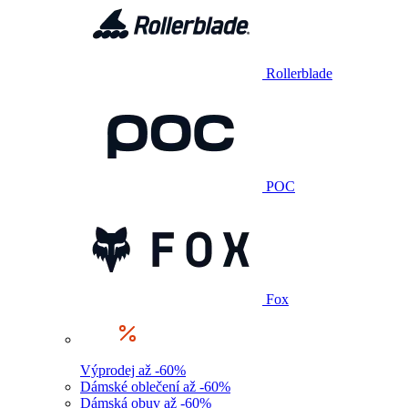
Rollerblade
POC
Fox
Výprodej až -60%
Dámské oblečení až -60%
Dámská obuv až -60%