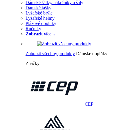
Dámské šátky, nákrčníky a šály
Dámské tašky
Lyžařské brýle
Lyžařské helmy
Plážové doplňky
Ručníky
Zobrazit více...
Zobrazit všechny produkty
Dámské doplňky
Značky
CEP