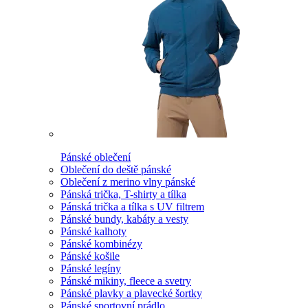
Pánské oblečení
Oblečení do deště pánské
Oblečení z merino vlny pánské
Pánská trička, T-shirty a tílka
Pánská trička a tílka s UV filtrem
Pánské bundy, kabáty a vesty
Pánské kalhoty
Pánské kombinézy
Pánské košile
Pánské legíny
Pánské mikiny, fleece a svetry
Pánské plavky a plavecké šortky
Pánské sportovní prádlo