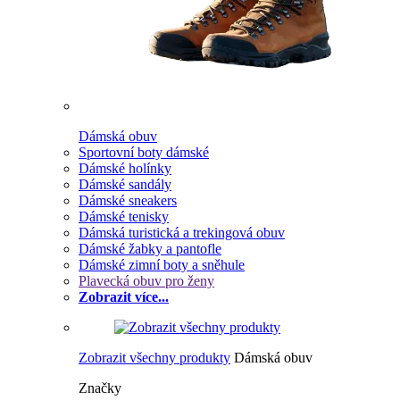
Dámská obuv
Sportovní boty dámské
Dámské holínky
Dámské sandály
Dámské sneakers
Dámské tenisky
Dámská turistická a trekingová obuv
Dámské žabky a pantofle
Dámské zimní boty a sněhule
Plavecká obuv pro ženy
Zobrazit více...
Zobrazit všechny produkty
Dámská obuv
Značky