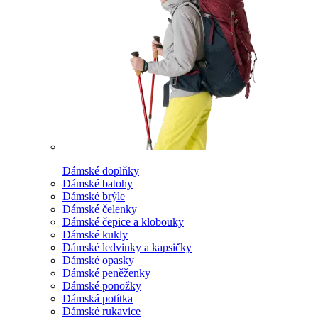
Dámské doplňky
Dámské batohy
Dámské brýle
Dámské čelenky
Dámské čepice a klobouky
Dámské kukly
Dámské ledvinky a kapsičky
Dámské opasky
Dámské peněženky
Dámské ponožky
Dámská potítka
Dámské rukavice