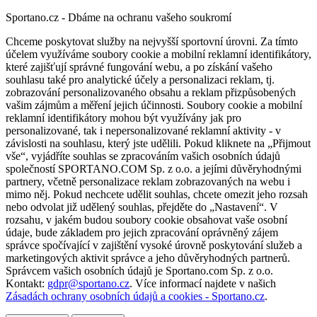
Sportano.cz - Dbáme na ochranu vašeho soukromí
Chceme poskytovat služby na nejvyšší sportovní úrovni. Za tímto
účelem využíváme soubory cookie a mobilní reklamní identifikátory,
které zajišťují správné fungování webu, a po získání vašeho
souhlasu také pro analytické účely a personalizaci reklam, tj.
zobrazování personalizovaného obsahu a reklam přizpůsobených
vašim zájmům a měření jejich účinnosti. Soubory cookie a mobilní
reklamní identifikátory mohou být využívány jak pro
personalizované, tak i nepersonalizované reklamní aktivity - v
závislosti na souhlasu, který jste udělili. Pokud kliknete na „Přijmout
vše“, vyjádříte souhlas se zpracováním vašich osobních údajů
společností SPORTANO.COM Sp. z o.o. a jejími důvěryhodnými
partnery, včetně personalizace reklam zobrazovaných na webu i
mimo něj. Pokud nechcete udělit souhlas, chcete omezit jeho rozsah
nebo odvolat již udělený souhlas, přejděte do „Nastavení“. V
rozsahu, v jakém budou soubory cookie obsahovat vaše osobní
údaje, bude základem pro jejich zpracování oprávněný zájem
správce spočívající v zajištění vysoké úrovně poskytování služeb a
marketingových aktivit správce a jeho důvěryhodných partnerů.
Správcem vašich osobních údajů je Sportano.com Sp. z o.o.
Kontakt:
gdpr@sportano.cz
. Více informací najdete v našich
Zásadách ochrany osobních údajů a cookies - Sportano.cz
.