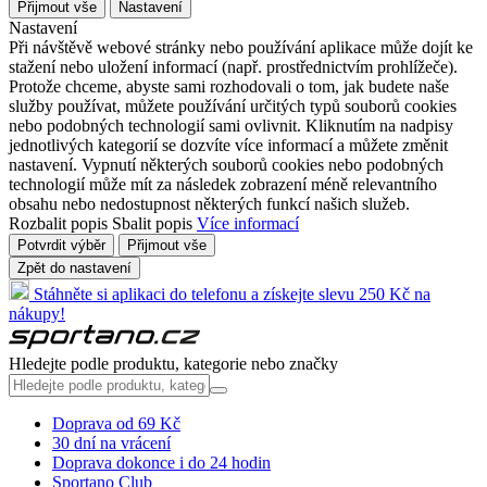
Přijmout vše
Nastavení
Nastavení
Při návštěvě webové stránky nebo používání aplikace může dojít ke
stažení nebo uložení informací (např. prostřednictvím prohlížeče).
Protože chceme, abyste sami rozhodovali o tom, jak budete naše
služby používat, můžete používání určitých typů souborů cookies
nebo podobných technologií sami ovlivnit. Kliknutím na nadpisy
jednotlivých kategorií se dozvíte více informací a můžete změnit
nastavení. Vypnutí některých souborů cookies nebo podobných
technologií může mít za následek zobrazení méně relevantního
obsahu nebo nedostupnost některých funkcí našich služeb.
Rozbalit popis
Sbalit popis
Více informací
Potvrdit výběr
Přijmout vše
Zpět do nastavení
Stáhněte si aplikaci do telefonu a získejte slevu 250 Kč na
nákupy!
Hledejte podle produktu, kategorie nebo značky
Doprava od 69 Kč
30 dní na vrácení
Doprava dokonce i do 24 hodin
Sportano Club