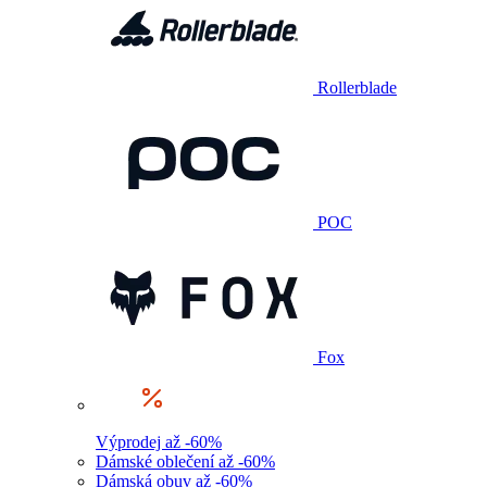
Rollerblade
POC
Fox
Výprodej až -60%
Dámské oblečení až -60%
Dámská obuv až -60%