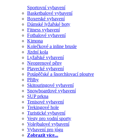
Sportovní vybavení
Basketbalové vybavení
Boxerské vybavení
Dámské lyžařské boty
Fitness vybavení
Fotbalové vybavení
Kimona
Kolečkové a inline brusle
Jízdní kola
Lyžařské vybavení
Neoprenové pěny
Plavecké vybavení
Potápěčské a šnorchlovací ploutve
Přilby
Skitouringové vybavení
Snowboardové vybavení
SUP prkna
Tenisové vybavení
Trekingové hole
Turistické vybavení
Vesty pro vodní sporty
Volejbalové vybavení
Vybavení pro jógu
Zobrazit více...