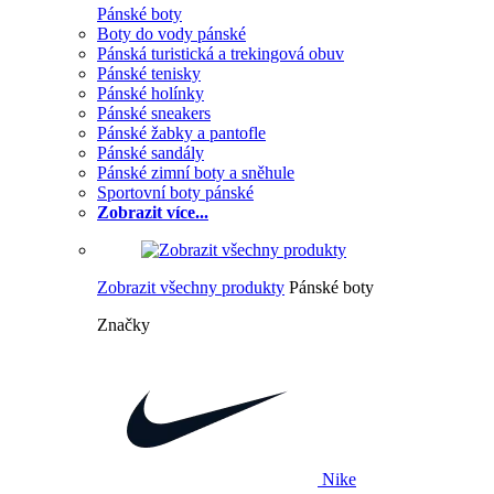
Pánské boty
Boty do vody pánské
Pánská turistická a trekingová obuv
Pánské tenisky
Pánské holínky
Pánské sneakers
Pánské žabky a pantofle
Pánské sandály
Pánské zimní boty a sněhule
Sportovní boty pánské
Zobrazit více...
Zobrazit všechny produkty
Pánské boty
Značky
Nike