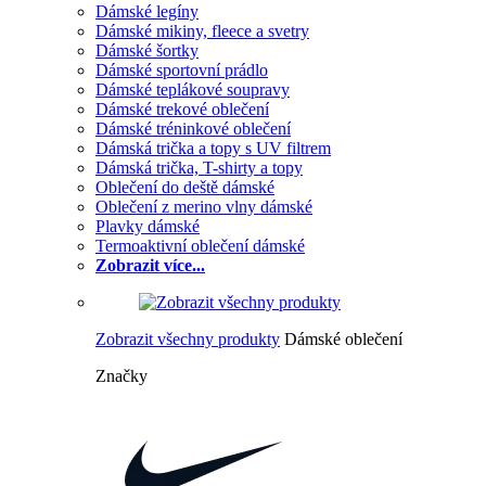
Dámské legíny
Dámské mikiny, fleece a svetry
Dámské šortky
Dámské sportovní prádlo
Dámské teplákové soupravy
Dámské trekové oblečení
Dámské tréninkové oblečení
Dámská trička a topy s UV filtrem
Dámská trička, T-shirty a topy
Oblečení do deště dámské
Oblečení z merino vlny dámské
Plavky dámské
Termoaktivní oblečení dámské
Zobrazit více...
Zobrazit všechny produkty
Dámské oblečení
Značky