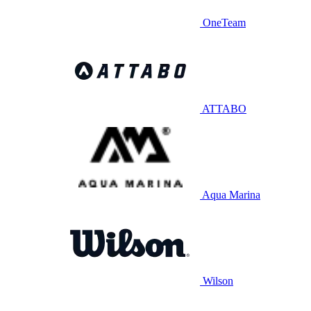
OneTeam
ATTABO
Aqua Marina
Wilson