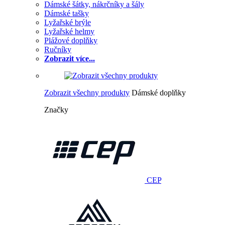
Dámské šátky, nákrčníky a šály
Dámské tašky
Lyžařské brýle
Lyžařské helmy
Plážové doplňky
Ručníky
Zobrazit více...
Zobrazit všechny produkty
Dámské doplňky
Značky
CEP