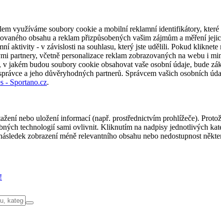
em využíváme soubory cookie a mobilní reklamní identifikátory, které 
alizovaného obsahu a reklam přizpůsobených vašim zájmům a měření jeji
í aktivity - v závislosti na souhlasu, který jste udělili. Pokud kliknet
partnery, včetně personalizace reklam zobrazovaných na webu i mimo 
u, v jakém budou soubory cookie obsahovat vaše osobní údaje, bude zák
 správce a jeho důvěryhodných partnerů. Správcem vašich osobních úda
s - Sportano.cz
.
ažení nebo uložení informací (např. prostřednictvím prohlížeče). Proto
ých technologií sami ovlivnit. Kliknutím na nadpisy jednotlivých kate
ásledek zobrazení méně relevantního obsahu nebo nedostupnost někter
!