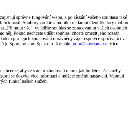
zajišťují správné fungování webu, a po získání vašeho souhlasu také
ch účinnosti. Soubory cookie a mobilní reklamní identifikátory mohou
e na „Přijmout vše“, vyjádříte souhlas se zpracováním vašich osobních
něj. Pokud nechcete udělit souhlas, chcete omezit jeho rozsah
ladem pro jejich zpracování oprávněný zájem správce spočívající v
jů je Sportano.com Sp. z o.o. Kontakt:
gdpr@sportano.cz
. Více
že chceme, abyste sami rozhodovali o tom, jak budete naše služby
gorií se dozvíte více informací a můžete změnit nastavení. Vypnutí
ých funkcí našich služeb.