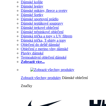
Dámské košile
Dámské legíny
Dámské mikiny, fleece a svetry
Dámské šortky
Dámské sportovní prádlo
Dámské teplákové soupravy
Dámské trekové oblečení
Dámské tréninkové oblečení
Dámská trička a topy s UV filtrem
Dámská trička, T-shirty a topy
Oblečení do deště dámské
Oblečení z merino vlny dámské
Plavky dámské
Termoaktivní oblečení dámské
Zobrazit více...
Zobrazit všechny produkty
Dámské oblečení
Značky