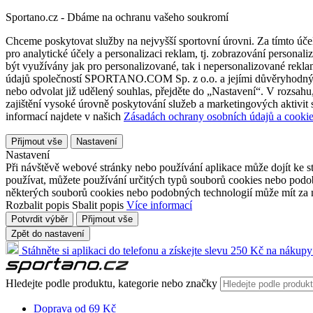
Sportano.cz - Dbáme na ochranu vašeho soukromí
Chceme poskytovat služby na nejvyšší sportovní úrovni. Za tímto účel
pro analytické účely a personalizaci reklam, tj. zobrazování person
být využívány jak pro personalizované, tak i nepersonalizované reklamn
údajů společností SPORTANO.COM Sp. z o.o. a jejími důvěryhodnými 
nebo odvolat již udělený souhlas, přejděte do „Nastavení“. V rozsah
zajištění vysoké úrovně poskytování služeb a marketingových aktivit
informací najdete v našich
Zásadách ochrany osobních údajů a cookie
Přijmout vše
Nastavení
Nastavení
Při návštěvě webové stránky nebo používání aplikace může dojít ke st
používat, můžete používání určitých typů souborů cookies nebo podobn
některých souborů cookies nebo podobných technologií může mít za n
Rozbalit popis
Sbalit popis
Více informací
Potvrdit výběr
Přijmout vše
Zpět do nastavení
Stáhněte si aplikaci do telefonu a získejte slevu 250 Kč na nákupy
Hledejte podle produktu, kategorie nebo značky
Doprava od 69 Kč