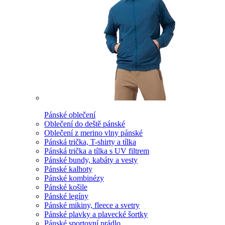
Pánské oblečení
Oblečení do deště pánské
Oblečení z merino vlny pánské
Pánská trička, T-shirty a tílka
Pánská trička a tílka s UV filtrem
Pánské bundy, kabáty a vesty
Pánské kalhoty
Pánské kombinézy
Pánské košile
Pánské legíny
Pánské mikiny, fleece a svetry
Pánské plavky a plavecké šortky
Pánské sportovní prádlo