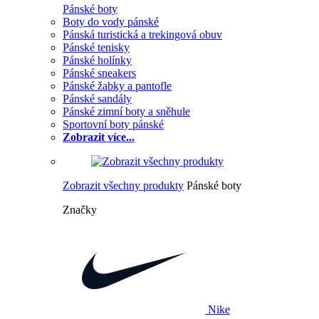
Pánské boty
Boty do vody pánské
Pánská turistická a trekingová obuv
Pánské tenisky
Pánské holínky
Pánské sneakers
Pánské žabky a pantofle
Pánské sandály
Pánské zimní boty a sněhule
Sportovní boty pánské
Zobrazit více...
Zobrazit všechny produkty
Pánské boty
Značky
Nike