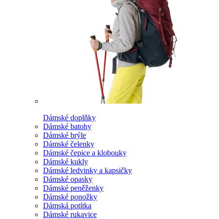
Dámské doplňky
Dámské batohy
Dámské brýle
Dámské čelenky
Dámské čepice a klobouky
Dámské kukly
Dámské ledvinky a kapsičky
Dámské opasky
Dámské peněženky
Dámské ponožky
Dámská potítka
Dámské rukavice