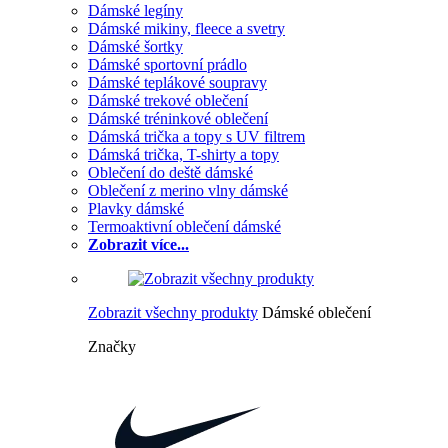
Dámské legíny
Dámské mikiny, fleece a svetry
Dámské šortky
Dámské sportovní prádlo
Dámské teplákové soupravy
Dámské trekové oblečení
Dámské tréninkové oblečení
Dámská trička a topy s UV filtrem
Dámská trička, T-shirty a topy
Oblečení do deště dámské
Oblečení z merino vlny dámské
Plavky dámské
Termoaktivní oblečení dámské
Zobrazit více...
Zobrazit všechny produkty
Dámské oblečení
Značky