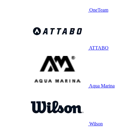
OneTeam
ATTABO
Aqua Marina
Wilson