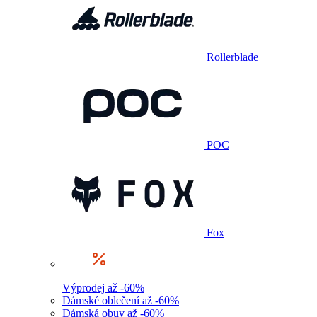
Rollerblade
POC
Fox
Výprodej až -60%
Dámské oblečení až -60%
Dámská obuv až -60%