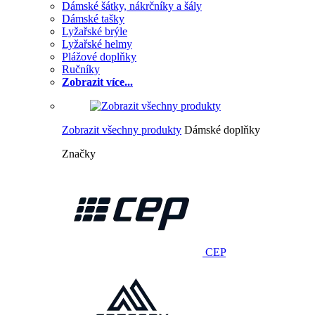
Dámské šátky, nákrčníky a šály
Dámské tašky
Lyžařské brýle
Lyžařské helmy
Plážové doplňky
Ručníky
Zobrazit více...
Zobrazit všechny produkty
Dámské doplňky
Značky
CEP