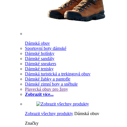
Dámská obuv
Sportovní boty dámské
Dámské holínky
Dámské sandály
Dámské sneakers
Dámské tenisky
Dámská turistická a trekingová obuv
Dámské žabky a pantofle
Dámské zimní boty a sněhule
Plavecká obuv pro ženy
Zobrazit více...
Zobrazit všechny produkty
Dámská obuv
Značky