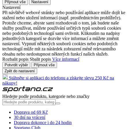
Přijmout vše
Nastavení
Nastavení
Při návštěvě webové stránky nebo používání aplikace může dojít ke
stažení nebo uložení informací (např. prostřednictvím prohlížeče).
Protože chceme, abyste sami rozhodovali o tom, jak budete naše
služby používat, můžete používání určitých typů souborů cookies
nebo podobných technologií sami ovlivnit. Kliknutím na nadpisy
jednotlivých kategorií se dozvíte více informací a můžete změnit
nastavení. Vypnutí některých souborů cookies nebo podobných
technologií může mít za následek zobrazení méně relevantního
obsahu nebo nedostupnost některých funkcí našich služeb.
Rozbalit popis
Sbalit popis
Více informací
Potvrdit výběr
Přijmout vše
Zpět do nastavení
Stáhněte si aplikaci do telefonu a získejte slevu 250 Kč na
nákupy!
Hledejte podle produktu, kategorie nebo značky
Doprava od 69 Kč
30 dní na vrácení
Doprava dokonce i do 24 hodin
Sportano Club