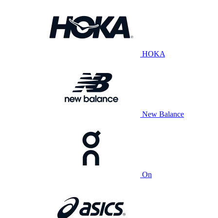
HOKA
New Balance
On