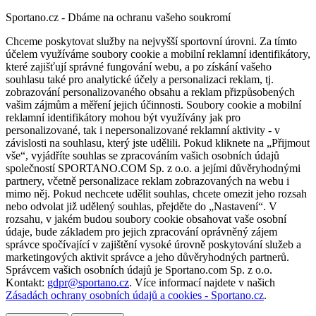
Sportano.cz - Dbáme na ochranu vašeho soukromí
Chceme poskytovat služby na nejvyšší sportovní úrovni. Za tímto
účelem využíváme soubory cookie a mobilní reklamní identifikátory,
které zajišťují správné fungování webu, a po získání vašeho
souhlasu také pro analytické účely a personalizaci reklam, tj.
zobrazování personalizovaného obsahu a reklam přizpůsobených
vašim zájmům a měření jejich účinnosti. Soubory cookie a mobilní
reklamní identifikátory mohou být využívány jak pro
personalizované, tak i nepersonalizované reklamní aktivity - v
závislosti na souhlasu, který jste udělili. Pokud kliknete na „Přijmout
vše“, vyjádříte souhlas se zpracováním vašich osobních údajů
společností SPORTANO.COM Sp. z o.o. a jejími důvěryhodnými
partnery, včetně personalizace reklam zobrazovaných na webu i
mimo něj. Pokud nechcete udělit souhlas, chcete omezit jeho rozsah
nebo odvolat již udělený souhlas, přejděte do „Nastavení“. V
rozsahu, v jakém budou soubory cookie obsahovat vaše osobní
údaje, bude základem pro jejich zpracování oprávněný zájem
správce spočívající v zajištění vysoké úrovně poskytování služeb a
marketingových aktivit správce a jeho důvěryhodných partnerů.
Správcem vašich osobních údajů je Sportano.com Sp. z o.o.
Kontakt:
gdpr@sportano.cz
. Více informací najdete v našich
Zásadách ochrany osobních údajů a cookies - Sportano.cz
.