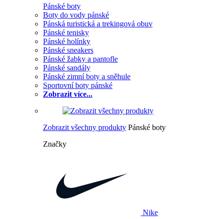
Pánské boty
Boty do vody pánské
Pánská turistická a trekingová obuv
Pánské tenisky
Pánské holínky
Pánské sneakers
Pánské žabky a pantofle
Pánské sandály
Pánské zimní boty a sněhule
Sportovní boty pánské
Zobrazit více...
Zobrazit všechny produkty
Pánské boty
Značky
Nike