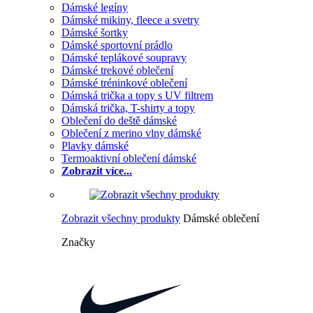
Dámské legíny
Dámské mikiny, fleece a svetry
Dámské šortky
Dámské sportovní prádlo
Dámské teplákové soupravy
Dámské trekové oblečení
Dámské tréninkové oblečení
Dámská trička a topy s UV filtrem
Dámská trička, T-shirty a topy
Oblečení do deště dámské
Oblečení z merino vlny dámské
Plavky dámské
Termoaktivní oblečení dámské
Zobrazit více...
Zobrazit všechny produkty
Dámské oblečení
Značky