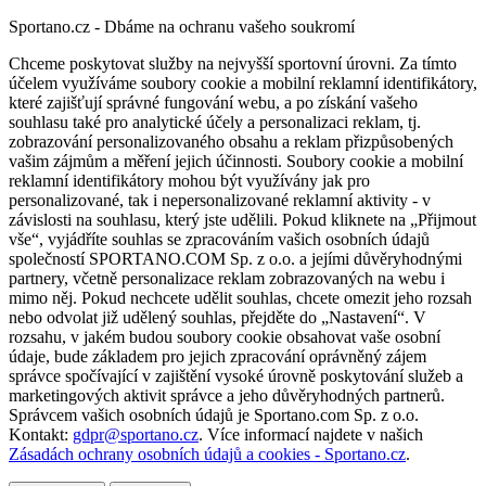
Sportano.cz - Dbáme na ochranu vašeho soukromí
Chceme poskytovat služby na nejvyšší sportovní úrovni. Za tímto
účelem využíváme soubory cookie a mobilní reklamní identifikátory,
které zajišťují správné fungování webu, a po získání vašeho
souhlasu také pro analytické účely a personalizaci reklam, tj.
zobrazování personalizovaného obsahu a reklam přizpůsobených
vašim zájmům a měření jejich účinnosti. Soubory cookie a mobilní
reklamní identifikátory mohou být využívány jak pro
personalizované, tak i nepersonalizované reklamní aktivity - v
závislosti na souhlasu, který jste udělili. Pokud kliknete na „Přijmout
vše“, vyjádříte souhlas se zpracováním vašich osobních údajů
společností SPORTANO.COM Sp. z o.o. a jejími důvěryhodnými
partnery, včetně personalizace reklam zobrazovaných na webu i
mimo něj. Pokud nechcete udělit souhlas, chcete omezit jeho rozsah
nebo odvolat již udělený souhlas, přejděte do „Nastavení“. V
rozsahu, v jakém budou soubory cookie obsahovat vaše osobní
údaje, bude základem pro jejich zpracování oprávněný zájem
správce spočívající v zajištění vysoké úrovně poskytování služeb a
marketingových aktivit správce a jeho důvěryhodných partnerů.
Správcem vašich osobních údajů je Sportano.com Sp. z o.o.
Kontakt:
gdpr@sportano.cz
. Více informací najdete v našich
Zásadách ochrany osobních údajů a cookies - Sportano.cz
.