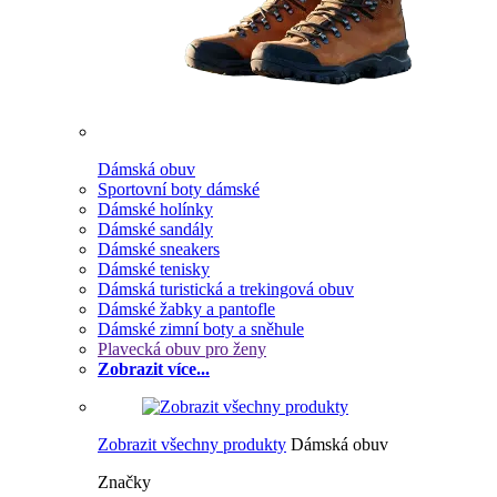
Dámská obuv
Sportovní boty dámské
Dámské holínky
Dámské sandály
Dámské sneakers
Dámské tenisky
Dámská turistická a trekingová obuv
Dámské žabky a pantofle
Dámské zimní boty a sněhule
Plavecká obuv pro ženy
Zobrazit více...
Zobrazit všechny produkty
Dámská obuv
Značky