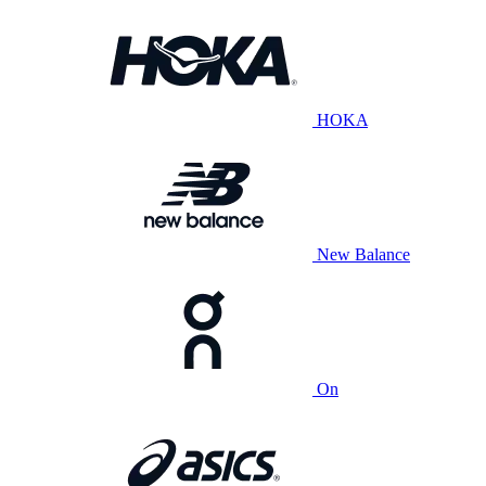
HOKA
New Balance
On