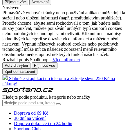
Přijmout vše
Nastavení
Nastavení
Při návštěvě webové stránky nebo používání aplikace může dojít ke
stažení nebo uložení informací (např. prostřednictvím prohlížeče).
Protože chceme, abyste sami rozhodovali o tom, jak budete naše
služby používat, můžete používání určitých typů souborů cookies
nebo podobných technologií sami ovlivnit. Kliknutím na nadpisy
jednotlivých kategorií se dozvíte více informací a můžete změnit
nastavení. Vypnutí některých souborů cookies nebo podobných
technologií může mít za následek zobrazení méně relevantního
obsahu nebo nedostupnost některých funkcí našich služeb.
Rozbalit popis
Sbalit popis
Více informací
Potvrdit výběr
Přijmout vše
Zpět do nastavení
Stáhněte si aplikaci do telefonu a získejte slevu 250 Kč na
nákupy!
Hledejte podle produktu, kategorie nebo značky
Doprava od 69 Kč
30 dní na vrácení
Doprava dokonce i do 24 hodin
Sportano Club