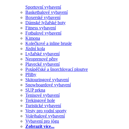
Sportovní vybavení
Basketbalové vybavení
Boxerské vybavení
Dámské lyžařské boty
Fitness vybavení
Fotbalové vybavení
Kimona
Kolečkové a inline brusle
Jízdní kola
Lyžařské vybavení
Neoprenové pěny
Plavecké vybavení
Potápěčské a šnorchlovací ploutve
Přilby
Skitouringové vybavení
Snowboardové vybavení
SUP prkna
Tenisové vybavení
Trekingové hole
Turistické vybavení
Vesty pro vodní sporty
Volejbalové vybavení
Vybavení pro jógu
Zobrazit více...