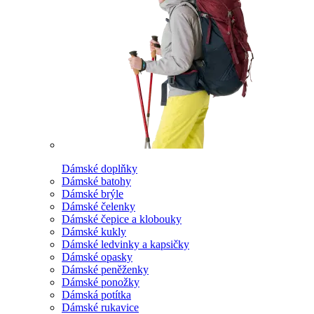
Dámské doplňky
Dámské batohy
Dámské brýle
Dámské čelenky
Dámské čepice a klobouky
Dámské kukly
Dámské ledvinky a kapsičky
Dámské opasky
Dámské peněženky
Dámské ponožky
Dámská potítka
Dámské rukavice