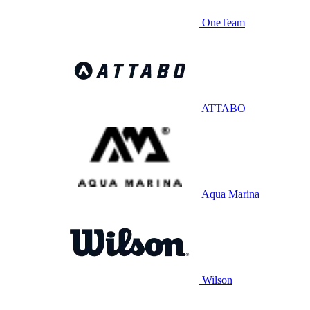
OneTeam
ATTABO
Aqua Marina
Wilson