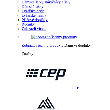
Dámské šátky, nákrčníky a šály
Dámské tašky
Lyžařské brýle
Lyžařské helmy
Plážové doplňky
Ručníky
Zobrazit více...
Zobrazit všechny produkty
Dámské doplňky
Značky
CEP