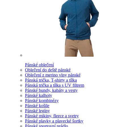
Pánské oblečení
Oblečení do deště pánské
Oblečení z merino vlny pánské
Pánská trička, T-shirty a tílka
Pánská trička a tílka s UV filtrem
Pánské bundy, kabáty a vesty
Pánské kalhoty
Pánské kombinézy
Pánské košile
Pánské legíny
Pánské mikiny, fleece a svetry
Pánské plavky a plavecké šortky
Pánské sportovní prádlo