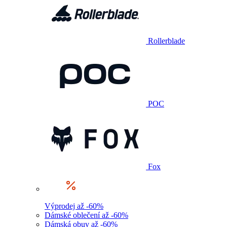
Rollerblade
POC
Fox
Výprodej až -60%
Dámské oblečení až -60%
Dámská obuv až -60%