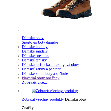
Dámská obuv
Sportovní boty dámské
Dámské holínky
Dámské sandály
Dámské sneakers
Dámské tenisky
Dámská turistická a trekingová obuv
Dámské žabky a pantofle
Dámské zimní boty a sněhule
Plavecká obuv pro ženy
Zobrazit více...
Zobrazit všechny produkty
Dámská obuv
Značky