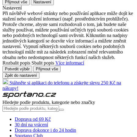
Přijmout vše
Nastavení
Nastavení
Při návštěvě webové stránky nebo používání aplikace může dojít ke
stažení nebo uložení informací (např. prostřednictvím prohlížeče).
Protože chceme, abyste sami rozhodovali o tom, jak budete naše
služby používat, můžete používání určitých typů souborů cookies
nebo podobných technologií sami ovlivnit. Kliknutím na nadpisy
jednotlivých kategorií se dozvíte více informací a můžete změnit
nastavení. Vypnutí některých souborů cookies nebo podobných
technologií může mít za následek zobrazení méně relevantního
obsahu nebo nedostupnost některých funkcí našich služeb.
Rozbalit popis
Sbalit popis
Více informací
Potvrdit výběr
Přijmout vše
Zpět do nastavení
Stáhněte si aplikaci do telefonu a získejte slevu 250 Kč na
nákupy!
Hledejte podle produktu, kategorie nebo značky
Doprava od 69 Kč
30 dní na vrácení
Doprava dokonce i do 24 hodin
Sportano Club