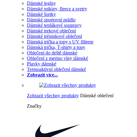
Dámské legíny
Dámské mikiny, fleece a svetry
Dámské šortky
Dámské sportovní prádlo
Dámské teplákové soupravy
Dámské trekové oblečení
Dámské tréninkové oblečení
Dámská trička a topy s UV filtrem
Dámská trička, T-shirty a topy
Oblečení do deště dámské
Oblečení z merino vlny dámské
Plavky dámské
Termoaktivní oblečení dámské
Zobrazit více...
Zobrazit všechny produkty
Dámské oblečení
Značky