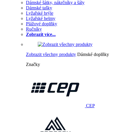
Dámské šátky, nákrčníky a šály
Dámské tašky
Lyžařské brýle
Lyžařské helmy
Plážové doplňky
Ručníky
Zobrazit více...
Zobrazit všechny produkty
Dámské doplňky
Značky
CEP