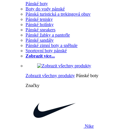
Pánské boty
Boty do vody pánské
Pánská turistická a trekingová obuv
Pánské tenisky
Pánské holínky
Pánské sneakers
Pánské žabky a pantofle
Pánské sandály
Pánské zimní boty a sněhule
Sportovní boty pánské
Zobrazit více...
Zobrazit všechny produkty
Pánské boty
Značky
Nike