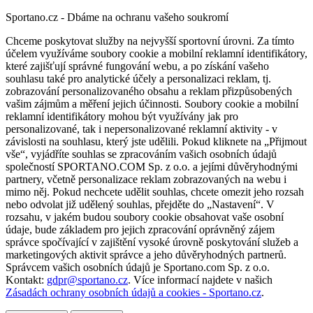
Sportano.cz - Dbáme na ochranu vašeho soukromí
Chceme poskytovat služby na nejvyšší sportovní úrovni. Za tímto
účelem využíváme soubory cookie a mobilní reklamní identifikátory,
které zajišťují správné fungování webu, a po získání vašeho
souhlasu také pro analytické účely a personalizaci reklam, tj.
zobrazování personalizovaného obsahu a reklam přizpůsobených
vašim zájmům a měření jejich účinnosti. Soubory cookie a mobilní
reklamní identifikátory mohou být využívány jak pro
personalizované, tak i nepersonalizované reklamní aktivity - v
závislosti na souhlasu, který jste udělili. Pokud kliknete na „Přijmout
vše“, vyjádříte souhlas se zpracováním vašich osobních údajů
společností SPORTANO.COM Sp. z o.o. a jejími důvěryhodnými
partnery, včetně personalizace reklam zobrazovaných na webu i
mimo něj. Pokud nechcete udělit souhlas, chcete omezit jeho rozsah
nebo odvolat již udělený souhlas, přejděte do „Nastavení“. V
rozsahu, v jakém budou soubory cookie obsahovat vaše osobní
údaje, bude základem pro jejich zpracování oprávněný zájem
správce spočívající v zajištění vysoké úrovně poskytování služeb a
marketingových aktivit správce a jeho důvěryhodných partnerů.
Správcem vašich osobních údajů je Sportano.com Sp. z o.o.
Kontakt:
gdpr@sportano.cz
. Více informací najdete v našich
Zásadách ochrany osobních údajů a cookies - Sportano.cz
.