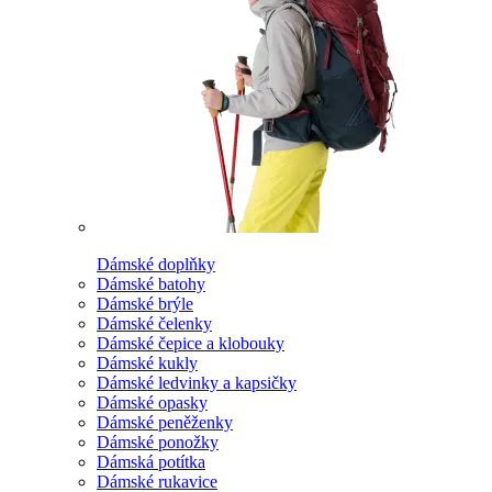
Dámské doplňky
Dámské batohy
Dámské brýle
Dámské čelenky
Dámské čepice a klobouky
Dámské kukly
Dámské ledvinky a kapsičky
Dámské opasky
Dámské peněženky
Dámské ponožky
Dámská potítka
Dámské rukavice