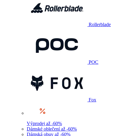
Rollerblade
POC
Fox
Výprodej až -60%
Dámské oblečení až -60%
Dámská obuv až -60%