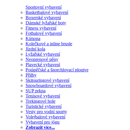
Sportovní vybavení
Basketbalové vybavení
Boxerské vybavení
Dámské lyžařské boty
Fitness vybavení
Fotbalové vybavení
Kimona
Kolečkové a inline brusle
Jízdní kola
Lyžařské vybavení
Neoprenové pěny
Plavecké vybavení
Potápěčské a šnorchlovací ploutve
Přilby
Skitouringové vybavení
Snowboardové vybavení
SUP prkna
Tenisové vybavení
Trekingové hole
Turistické vybavení
Vesty pro vodní sporty
Volejbalové vybavení
Vybavení pro jógu
Zobrazit více...