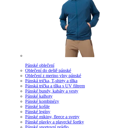
Pánské oblečení
Oblečení do deště pánské
Oblečení z merino vlny pánské
Pánská trička, T-shirty a tílka
Pánská trička a tílka s UV filtrem
Pánské bundy, kabáty a vesty
Pánské kalhoty
Pánské kombinézy
Pánské košile
Pánské legíny
Pánské mikiny, fleece a svetry
Pánské plavky a plavecké šortky
Pánské sportovní prádlo