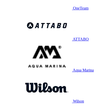
OneTeam
ATTABO
Aqua Marina
Wilson