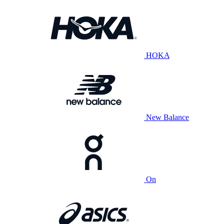
HOKA
New Balance
On