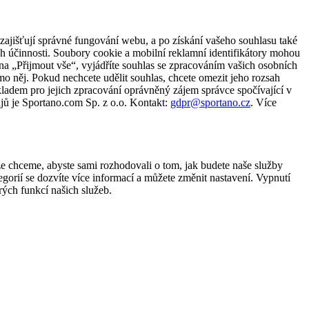
zajišťují správné fungování webu, a po získání vašeho souhlasu také
ch účinnosti. Soubory cookie a mobilní reklamní identifikátory mohou
e na „Přijmout vše“, vyjádříte souhlas se zpracováním vašich osobních
něj. Pokud nechcete udělit souhlas, chcete omezit jeho rozsah
ladem pro jejich zpracování oprávněný zájem správce spočívající v
jů je Sportano.com Sp. z o.o. Kontakt:
gdpr@sportano.cz
. Více
že chceme, abyste sami rozhodovali o tom, jak budete naše služby
gorií se dozvíte více informací a můžete změnit nastavení. Vypnutí
ých funkcí našich služeb.