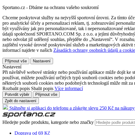
Sportano.cz - Dbáme na ochranu vašeho soukromí
Chceme poskytovat služby na nejvyšší sportovní úrovni. Za tímto účel
pro analytické účely a personalizaci reklam, tj. zobrazování person
být využívány jak pro personalizované, tak i nepersonalizované reklamn
údajů společností SPORTANO.COM Sp. z o.o. a jejími důvěryhodnými 
nebo odvolat již udělený souhlas, přejděte do „Nastavení“. V rozsah
zajištění vysoké úrovně poskytování služeb a marketingových aktivit
informací najdete v našich
Zásadách ochrany osobních údajů a cookie
Přijmout vše
Nastavení
Nastavení
Při návštěvě webové stránky nebo používání aplikace může dojít ke st
používat, můžete používání určitých typů souborů cookies nebo podobn
některých souborů cookies nebo podobných technologií může mít za n
Rozbalit popis
Sbalit popis
Více informací
Potvrdit výběr
Přijmout vše
Zpět do nastavení
Stáhněte si aplikaci do telefonu a získejte slevu 250 Kč na nákupy
Hledejte podle produktu, kategorie nebo značky
Doprava od 69 Kč