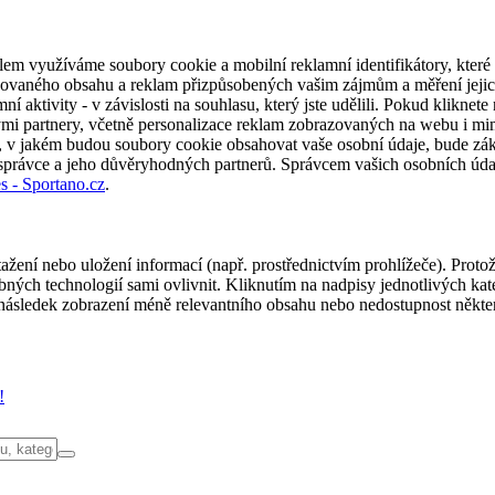
em využíváme soubory cookie a mobilní reklamní identifikátory, které 
alizovaného obsahu a reklam přizpůsobených vašim zájmům a měření jeji
í aktivity - v závislosti na souhlasu, který jste udělili. Pokud kliknet
partnery, včetně personalizace reklam zobrazovaných na webu i mimo 
u, v jakém budou soubory cookie obsahovat vaše osobní údaje, bude zák
 správce a jeho důvěryhodných partnerů. Správcem vašich osobních úda
s - Sportano.cz
.
ažení nebo uložení informací (např. prostřednictvím prohlížeče). Proto
ých technologií sami ovlivnit. Kliknutím na nadpisy jednotlivých kate
ásledek zobrazení méně relevantního obsahu nebo nedostupnost někter
!