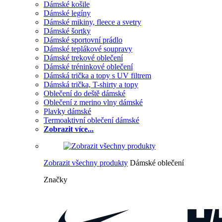
Dámské košile
Dámské legíny
Dámské mikiny, fleece a svetry
Dámské šortky
Dámské sportovní prádlo
Dámské teplákové soupravy
Dámské trekové oblečení
Dámské tréninkové oblečení
Dámská trička a topy s UV filtrem
Dámská trička, T-shirty a topy
Oblečení do deště dámské
Oblečení z merino vlny dámské
Plavky dámské
Termoaktivní oblečení dámské
Zobrazit více...
Zobrazit všechny produkty
Dámské oblečení
Značky