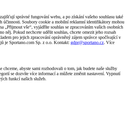
zajišťují správné fungování webu, a po získání vašeho souhlasu také
ch účinnosti. Soubory cookie a mobilní reklamní identifikátory mohou
e na „Přijmout vše“, vyjádříte souhlas se zpracováním vašich osobních
něj. Pokud nechcete udělit souhlas, chcete omezit jeho rozsah
ladem pro jejich zpracování oprávněný zájem správce spočívající v
jů je Sportano.com Sp. z o.o. Kontakt:
gdpr@sportano.cz
. Více
že chceme, abyste sami rozhodovali o tom, jak budete naše služby
gorií se dozvíte více informací a můžete změnit nastavení. Vypnutí
ých funkcí našich služeb.