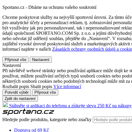
Sportano.cz - Dbáme na ochranu vašeho soukromí
Chceme poskytovat služby na nejvyšší sportovní úrovni. Za tímto účel
pro analytické účely a personalizaci reklam, tj. zobrazování person
být využívány jak pro personalizované, tak i nepersonalizované reklamn
údajů společností SPORTANO.COM Sp. z o.o. a jejími důvěryhodnými 
nebo odvolat již udělený souhlas, přejděte do „Nastavení“. V rozsah
zajištění vysoké úrovně poskytování služeb a marketingových aktivit
informací najdete v našich
Zásadách ochrany osobních údajů a cookie
Přijmout vše
Nastavení
Nastavení
Při návštěvě webové stránky nebo používání aplikace může dojít ke st
používat, můžete používání určitých typů souborů cookies nebo podobn
některých souborů cookies nebo podobných technologií může mít za n
Rozbalit popis
Sbalit popis
Více informací
Potvrdit výběr
Přijmout vše
Zpět do nastavení
Stáhněte si aplikaci do telefonu a získejte slevu 250 Kč na nákupy
Hledejte podle produktu, kategorie nebo značky
Doprava od 69 Kč