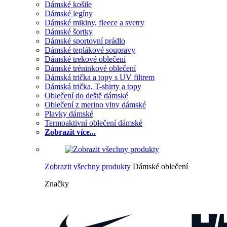
Dámské košile
Dámské legíny
Dámské mikiny, fleece a svetry
Dámské šortky
Dámské sportovní prádlo
Dámské teplákové soupravy
Dámské trekové oblečení
Dámské tréninkové oblečení
Dámská trička a topy s UV filtrem
Dámská trička, T-shirty a topy
Oblečení do deště dámské
Oblečení z merino vlny dámské
Plavky dámské
Termoaktivní oblečení dámské
Zobrazit více...
Zobrazit všechny produkty
Dámské oblečení
Značky