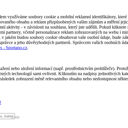
em využíváme soubory cookie a mobilní reklamní identifikátory, které 
alizovaného obsahu a reklam přizpůsobených vašim zájmům a měření jeji
í aktivity - v závislosti na souhlasu, který jste udělili. Pokud kliknet
partnery, včetně personalizace reklam zobrazovaných na webu i mimo 
u, v jakém budou soubory cookie obsahovat vaše osobní údaje, bude zák
 správce a jeho důvěryhodných partnerů. Správcem vašich osobních úda
s - Sportano.cz
.
ažení nebo uložení informací (např. prostřednictvím prohlížeče). Proto
ých technologií sami ovlivnit. Kliknutím na nadpisy jednotlivých kate
ásledek zobrazení méně relevantního obsahu nebo nedostupnost někter
!