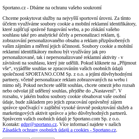
Sportano.cz - Dbáme na ochranu vašeho soukromí
Chceme poskytovat služby na nejvyšší sportovní úrovni. Za tímto
účelem využíváme soubory cookie a mobilní reklamní identifikátory,
které zajišťují správné fungování webu, a po získání vašeho
souhlasu také pro analytické účely a personalizaci reklam, tj.
zobrazování personalizovaného obsahu a reklam přizpůsobených
vašim zájmům a měření jejich účinnosti. Soubory cookie a mobilní
reklamní identifikátory mohou být využívány jak pro
personalizované, tak i nepersonalizované reklamní aktivity - v
závislosti na souhlasu, který jste udělili. Pokud kliknete na „Přijmout
vše“, vyjádříte souhlas se zpracováním vašich osobních údajů
společností SPORTANO.COM Sp. z o.o. a jejími důvěryhodnými
partnery, včetně personalizace reklam zobrazovaných na webu i
mimo něj. Pokud nechcete udělit souhlas, chcete omezit jeho rozsah
nebo odvolat již udělený souhlas, přejděte do „Nastavení“. V
rozsahu, v jakém budou soubory cookie obsahovat vaše osobní
údaje, bude základem pro jejich zpracování oprávněný zájem
správce spočívající v zajištění vysoké úrovně poskytování služeb a
marketingových aktivit správce a jeho důvěryhodných partnerů.
Správcem vašich osobních údajů je Sportano.com Sp. z o.o.
Kontakt:
gdpr@sportano.cz
. Více informací najdete v našich
Zásadách ochrany osobních údajů a cookies - Sportano.cz
.