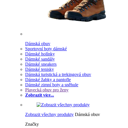
Dámská obuv
Sportovní boty dámské
Dámské holínky
Dámské sandály
Dámské sneakers
Dámské tenisky
Dámská turistická a trekingová obuv
Dámské žabky a pantofle
Dámské zimní boty a sněhule
Plavecká obuv pro ženy
Zobrazit více...
Zobrazit všechny produkty
Dámská obuv
Značky