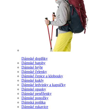
Dámské doplňky
Dámské batohy
Dámské brýle
Dámské čelenky
Dámské čepice a klobouky
Dámské kukly
Dámské ledvinky a kapsičky
Dámské opasky
Dámské peněženky
Dámské ponožky
Dámská potítka
Dámské rukavice