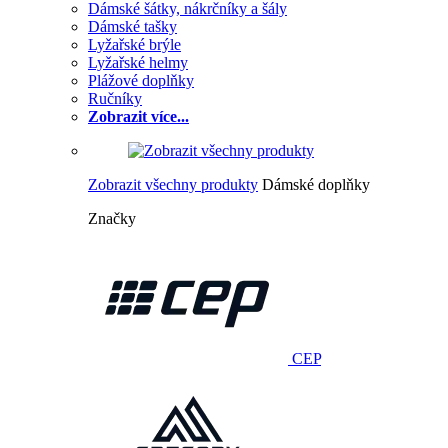
Dámské šátky, nákrčníky a šály
Dámské tašky
Lyžařské brýle
Lyžařské helmy
Plážové doplňky
Ručníky
Zobrazit více...
Zobrazit všechny produkty
Dámské doplňky
Značky
CEP