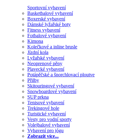
Sportovní vybavení
Basketbalové vybavení
Boxerské vybavení
Dámské lyžařské boty
Fitness vybavení
Fotbalové vybavení
Kimona
Kolečkové a inline brusle
Jízdní kola
Lyžařské vybavení
Neoprenové pěny
Plavecké vybavení
Potápěčské a šnorchlovací ploutve
Přilby
Skitouringové vybavení
Snowboardové vybavení
SUP prkna
Tenisové vybavení
Trekingové hole
Turistické vybavení
Vesty pro vodní sporty
Volejbalové vybavení
Vybavení pro jógu
Zobrazit více...