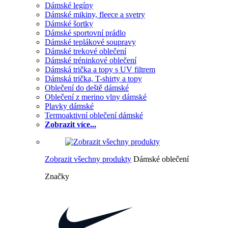
Dámské legíny
Dámské mikiny, fleece a svetry
Dámské šortky
Dámské sportovní prádlo
Dámské teplákové soupravy
Dámské trekové oblečení
Dámské tréninkové oblečení
Dámská trička a topy s UV filtrem
Dámská trička, T-shirty a topy
Oblečení do deště dámské
Oblečení z merino vlny dámské
Plavky dámské
Termoaktivní oblečení dámské
Zobrazit více...
Zobrazit všechny produkty
Dámské oblečení
Značky