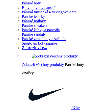
Pánské boty
Boty do vody pánské
Pánská turistická a trekingová obuv
Pánské tenisky
Pánské holínky
Pánské sneakers
Pánské žabky a pantofle
Pánské sandály
Pánské zimní boty a sněhule
Sportovní boty pánské
Zobrazit více...
Zobrazit všechny produkty
Pánské boty
Značky
Nike