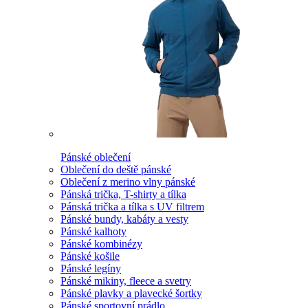
Pánské oblečení
Oblečení do deště pánské
Oblečení z merino vlny pánské
Pánská trička, T-shirty a tílka
Pánská trička a tílka s UV filtrem
Pánské bundy, kabáty a vesty
Pánské kalhoty
Pánské kombinézy
Pánské košile
Pánské legíny
Pánské mikiny, fleece a svetry
Pánské plavky a plavecké šortky
Pánské sportovní prádlo