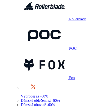
Rollerblade
POC
Fox
Výprodej až -60%
Dámské oblečení až -60%
Dámská obuv až -60%