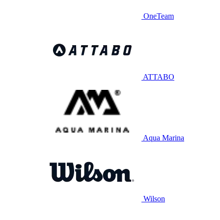
OneTeam
ATTABO
Aqua Marina
Wilson