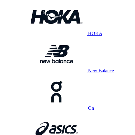
HOKA
New Balance
On