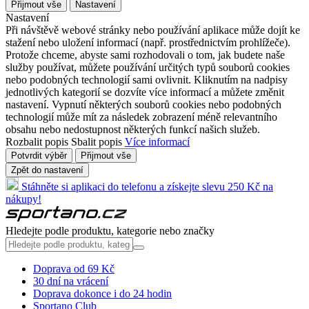
Přijmout vše
Nastavení
Nastavení
Při návštěvě webové stránky nebo používání aplikace může dojít ke
stažení nebo uložení informací (např. prostřednictvím prohlížeče).
Protože chceme, abyste sami rozhodovali o tom, jak budete naše
služby používat, můžete používání určitých typů souborů cookies
nebo podobných technologií sami ovlivnit. Kliknutím na nadpisy
jednotlivých kategorií se dozvíte více informací a můžete změnit
nastavení. Vypnutí některých souborů cookies nebo podobných
technologií může mít za následek zobrazení méně relevantního
obsahu nebo nedostupnost některých funkcí našich služeb.
Rozbalit popis
Sbalit popis
Více informací
Potvrdit výběr
Přijmout vše
Zpět do nastavení
Stáhněte si aplikaci do telefonu a získejte slevu 250 Kč na
nákupy!
Hledejte podle produktu, kategorie nebo značky
Doprava od 69 Kč
30 dní na vrácení
Doprava dokonce i do 24 hodin
Sportano Club