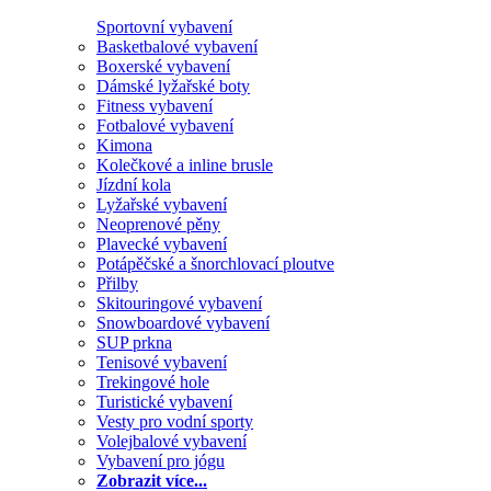
Sportovní vybavení
Basketbalové vybavení
Boxerské vybavení
Dámské lyžařské boty
Fitness vybavení
Fotbalové vybavení
Kimona
Kolečkové a inline brusle
Jízdní kola
Lyžařské vybavení
Neoprenové pěny
Plavecké vybavení
Potápěčské a šnorchlovací ploutve
Přilby
Skitouringové vybavení
Snowboardové vybavení
SUP prkna
Tenisové vybavení
Trekingové hole
Turistické vybavení
Vesty pro vodní sporty
Volejbalové vybavení
Vybavení pro jógu
Zobrazit více...