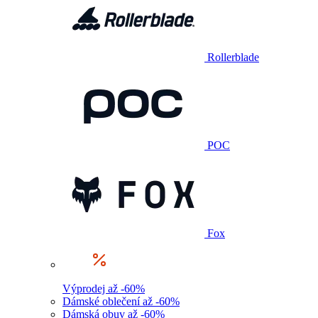
Rollerblade
POC
Fox
Výprodej až -60%
Dámské oblečení až -60%
Dámská obuv až -60%