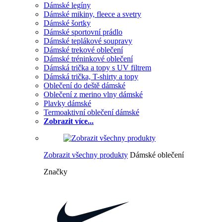
Dámské legíny
Dámské mikiny, fleece a svetry
Dámské šortky
Dámské sportovní prádlo
Dámské teplákové soupravy
Dámské trekové oblečení
Dámské tréninkové oblečení
Dámská trička a topy s UV filtrem
Dámská trička, T-shirty a topy
Oblečení do deště dámské
Oblečení z merino vlny dámské
Plavky dámské
Termoaktivní oblečení dámské
Zobrazit více...
Zobrazit všechny produkty
Dámské oblečení
Značky