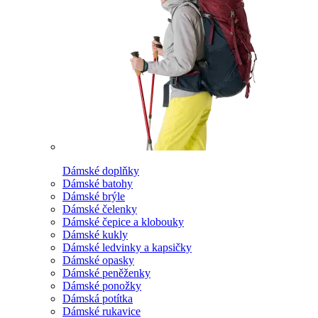
Dámské doplňky
Dámské batohy
Dámské brýle
Dámské čelenky
Dámské čepice a klobouky
Dámské kukly
Dámské ledvinky a kapsičky
Dámské opasky
Dámské peněženky
Dámské ponožky
Dámská potítka
Dámské rukavice