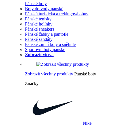
Pánské boty
Boty do vody pánské
Pánská turistická a trekingová obuv
Pánské tenisky
Pánské holínky
Pánské sneakers
Pánské žabky a pantofle
Pánské sandály
Pánské zimní boty a sněhule
Sportovní boty pánské
Zobrazit více...
Zobrazit všechny produkty
Pánské boty
Značky
Nike