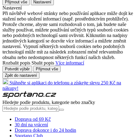
Přijmout vše
Nastavení
Nastavení
Při návštěvě webové stránky nebo používání aplikace může dojít ke
stažení nebo uložení informací (např. prostřednictvím prohlížeče).
Protože chceme, abyste sami rozhodovali o tom, jak budete naše
služby používat, můžete používání určitých typů souborů cookies
nebo podobných technologií sami ovlivnit. Kliknutím na nadpisy
jednotlivých kategorií se dozvíte více informací a můžete změnit
nastavení. Vypnutí některých souborů cookies nebo podobných
technologií může mít za následek zobrazení méně relevantního
obsahu nebo nedostupnost některých funkcí našich služeb.
Rozbalit popis
Sbalit popis
Více informací
Potvrdit výběr
Přijmout vše
Zpět do nastavení
Stáhněte si aplikaci do telefonu a získejte slevu 250 Kč na
nákupy!
Hledejte podle produktu, kategorie nebo značky
Doprava od 69 Kč
30 dní na vrácení
Doprava dokonce i do 24 hodin
Sportano Club