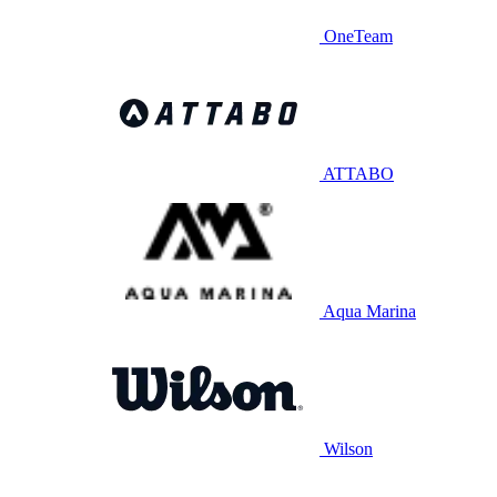
OneTeam
ATTABO
Aqua Marina
Wilson