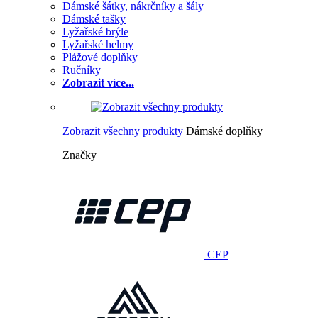
Dámské šátky, nákrčníky a šály
Dámské tašky
Lyžařské brýle
Lyžařské helmy
Plážové doplňky
Ručníky
Zobrazit více...
Zobrazit všechny produkty
Dámské doplňky
Značky
CEP