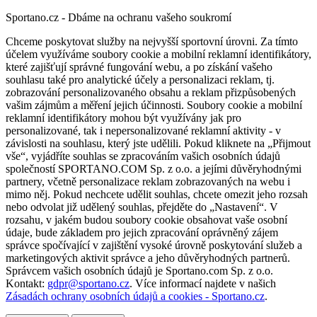
Sportano.cz - Dbáme na ochranu vašeho soukromí
Chceme poskytovat služby na nejvyšší sportovní úrovni. Za tímto
účelem využíváme soubory cookie a mobilní reklamní identifikátory,
které zajišťují správné fungování webu, a po získání vašeho
souhlasu také pro analytické účely a personalizaci reklam, tj.
zobrazování personalizovaného obsahu a reklam přizpůsobených
vašim zájmům a měření jejich účinnosti. Soubory cookie a mobilní
reklamní identifikátory mohou být využívány jak pro
personalizované, tak i nepersonalizované reklamní aktivity - v
závislosti na souhlasu, který jste udělili. Pokud kliknete na „Přijmout
vše“, vyjádříte souhlas se zpracováním vašich osobních údajů
společností SPORTANO.COM Sp. z o.o. a jejími důvěryhodnými
partnery, včetně personalizace reklam zobrazovaných na webu i
mimo něj. Pokud nechcete udělit souhlas, chcete omezit jeho rozsah
nebo odvolat již udělený souhlas, přejděte do „Nastavení“. V
rozsahu, v jakém budou soubory cookie obsahovat vaše osobní
údaje, bude základem pro jejich zpracování oprávněný zájem
správce spočívající v zajištění vysoké úrovně poskytování služeb a
marketingových aktivit správce a jeho důvěryhodných partnerů.
Správcem vašich osobních údajů je Sportano.com Sp. z o.o.
Kontakt:
gdpr@sportano.cz
. Více informací najdete v našich
Zásadách ochrany osobních údajů a cookies - Sportano.cz
.