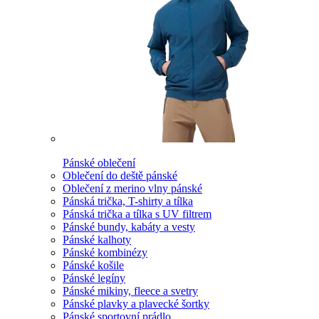
Pánské oblečení
Oblečení do deště pánské
Oblečení z merino vlny pánské
Pánská trička, T-shirty a tílka
Pánská trička a tílka s UV filtrem
Pánské bundy, kabáty a vesty
Pánské kalhoty
Pánské kombinézy
Pánské košile
Pánské legíny
Pánské mikiny, fleece a svetry
Pánské plavky a plavecké šortky
Pánské sportovní prádlo