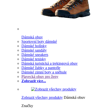
Dámská obuv
Sportovní boty dámské
Dámské holínky
Dámské sandály
Dámské sneakers
Dámské tenisky
Dámská turistická a trekingová obuv
Dámské žabky a pantofle
Dámské zimní boty a sněhule
Plavecká obuv pro ženy
Zobrazit více...
Zobrazit všechny produkty
Dámská obuv
Značky