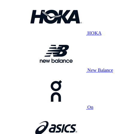
HOKA
New Balance
On