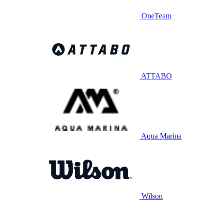
OneTeam
ATTABO
Aqua Marina
Wilson