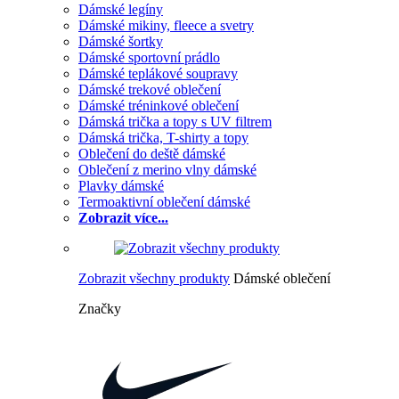
Dámské legíny
Dámské mikiny, fleece a svetry
Dámské šortky
Dámské sportovní prádlo
Dámské teplákové soupravy
Dámské trekové oblečení
Dámské tréninkové oblečení
Dámská trička a topy s UV filtrem
Dámská trička, T-shirty a topy
Oblečení do deště dámské
Oblečení z merino vlny dámské
Plavky dámské
Termoaktivní oblečení dámské
Zobrazit více...
Zobrazit všechny produkty
Dámské oblečení
Značky