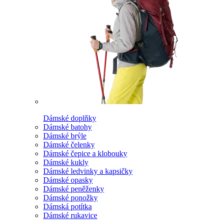
Dámské doplňky
Dámské batohy
Dámské brýle
Dámské čelenky
Dámské čepice a klobouky
Dámské kukly
Dámské ledvinky a kapsičky
Dámské opasky
Dámské peněženky
Dámské ponožky
Dámská potítka
Dámské rukavice