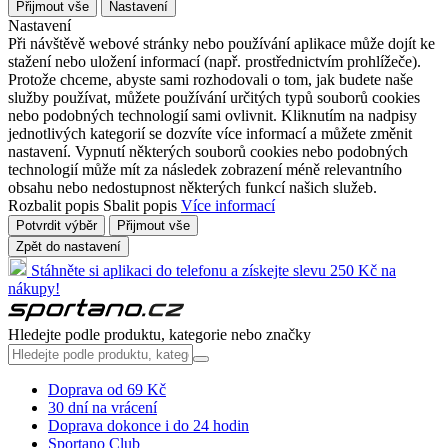
Přijmout vše
Nastavení
Nastavení
Při návštěvě webové stránky nebo používání aplikace může dojít ke
stažení nebo uložení informací (např. prostřednictvím prohlížeče).
Protože chceme, abyste sami rozhodovali o tom, jak budete naše
služby používat, můžete používání určitých typů souborů cookies
nebo podobných technologií sami ovlivnit. Kliknutím na nadpisy
jednotlivých kategorií se dozvíte více informací a můžete změnit
nastavení. Vypnutí některých souborů cookies nebo podobných
technologií může mít za následek zobrazení méně relevantního
obsahu nebo nedostupnost některých funkcí našich služeb.
Rozbalit popis
Sbalit popis
Více informací
Potvrdit výběr
Přijmout vše
Zpět do nastavení
Stáhněte si aplikaci do telefonu a získejte slevu 250 Kč na
nákupy!
Hledejte podle produktu, kategorie nebo značky
Doprava od 69 Kč
30 dní na vrácení
Doprava dokonce i do 24 hodin
Sportano Club