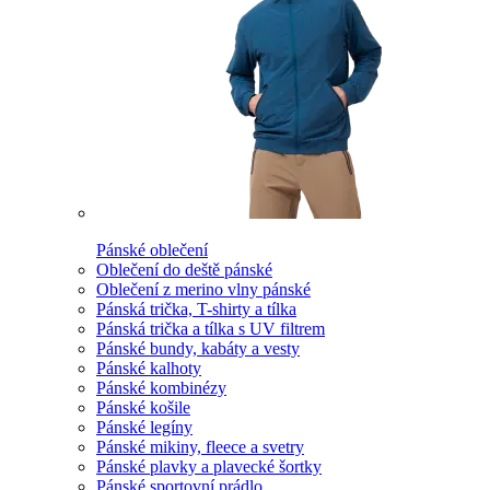
Pánské oblečení
Oblečení do deště pánské
Oblečení z merino vlny pánské
Pánská trička, T-shirty a tílka
Pánská trička a tílka s UV filtrem
Pánské bundy, kabáty a vesty
Pánské kalhoty
Pánské kombinézy
Pánské košile
Pánské legíny
Pánské mikiny, fleece a svetry
Pánské plavky a plavecké šortky
Pánské sportovní prádlo