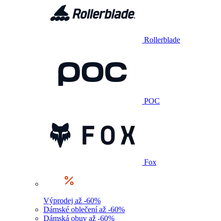
Rollerblade
POC
Fox
Výprodej až -60%
Dámské oblečení až -60%
Dámská obuv až -60%