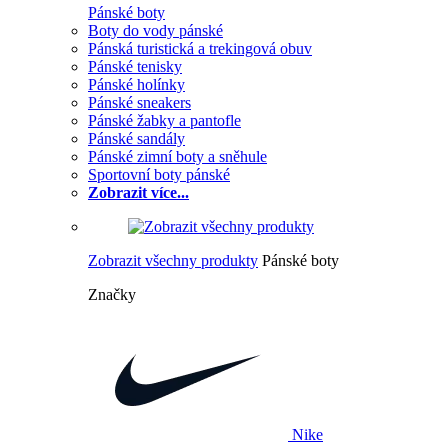
Pánské boty
Boty do vody pánské
Pánská turistická a trekingová obuv
Pánské tenisky
Pánské holínky
Pánské sneakers
Pánské žabky a pantofle
Pánské sandály
Pánské zimní boty a sněhule
Sportovní boty pánské
Zobrazit více...
Zobrazit všechny produkty
Pánské boty
Značky
Nike