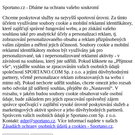
Sportano.cz - Dbáme na ochranu vašeho soukromí
Chceme poskytovat služby na nejvyšší sportovní úrovni. Za tímto
účelem využíváme soubory cookie a mobilní reklamní identifikátory,
které zajišťují správné fungování webu, a po získání vašeho
souhlasu také pro analytické účely a personalizaci reklam, tj.
zobrazování personalizovaného obsahu a reklam přizpůsobených
vašim zájmům a měření jejich účinnosti. Soubory cookie a mobilní
reklamní identifikátory mohou být využívány jak pro
personalizované, tak i nepersonalizované reklamní aktivity - v
závislosti na souhlasu, který jste udělili. Pokud kliknete na „Přijmout
vše“, vyjádříte souhlas se zpracováním vašich osobních údajů
společností SPORTANO.COM Sp. z o.o. a jejími důvěryhodnými
partnery, včetně personalizace reklam zobrazovaných na webu i
mimo něj. Pokud nechcete udělit souhlas, chcete omezit jeho rozsah
nebo odvolat již udělený souhlas, přejděte do „Nastavení“. V
rozsahu, v jakém budou soubory cookie obsahovat vaše osobní
údaje, bude základem pro jejich zpracování oprávněný zájem
správce spočívající v zajištění vysoké úrovně poskytování služeb a
marketingových aktivit správce a jeho důvěryhodných partnerů.
Správcem vašich osobních údajů je Sportano.com Sp. z o.o.
Kontakt:
gdpr@sportano.cz
. Více informací najdete v našich
Zásadách ochrany osobních údajů a cookies - Sportano.cz
.