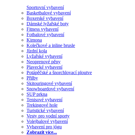
Sportovní vybavení
Basketbalové vybavení
Boxerské vybavení
Dámské lyžařské boty
Fitness vybavení
Fotbalové vybavení
Kimona
Kolečkové a inline brusle
Jízdní kola
Lyžařské vybavení
Neoprenové pěny
Plavecké vybavení
Potápěčské a šnorchlovací ploutve
Přilby
Skitouringové vybavení
Snowboardové vybavení
SUP prkna
Tenisové vybavení
Trekingové hole
Turistické vybavení
Vesty pro vodní sporty
Volejbalové vybavení
Vybavení pro jógu
Zobrazit více...