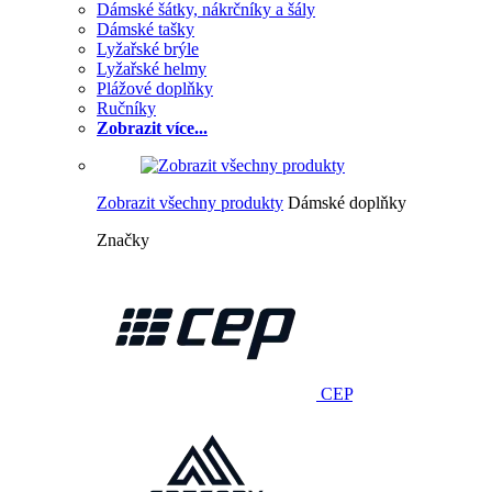
Dámské šátky, nákrčníky a šály
Dámské tašky
Lyžařské brýle
Lyžařské helmy
Plážové doplňky
Ručníky
Zobrazit více...
Zobrazit všechny produkty
Dámské doplňky
Značky
CEP