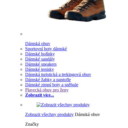
Dámská obuv
Sportovní boty dámské
Dámské holínky
Dámské sandály
Dámské sneakers
Dámské tenisky
Dámská turistická a trekingová obuv
Dámské žabky a pantofle
Dámské zimní boty a sněhule
Plavecká obuv pro ženy
Zobrazit více...
Zobrazit všechny produkty
Dámská obuv
Značky