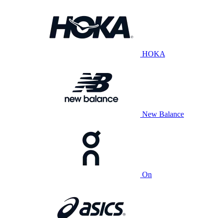
HOKA
New Balance
On