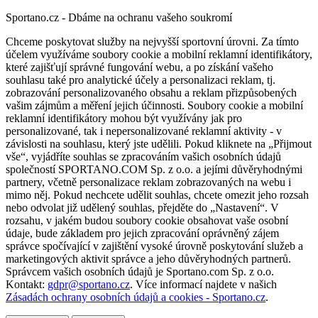
Sportano.cz - Dbáme na ochranu vašeho soukromí
Chceme poskytovat služby na nejvyšší sportovní úrovni. Za tímto
účelem využíváme soubory cookie a mobilní reklamní identifikátory,
které zajišťují správné fungování webu, a po získání vašeho
souhlasu také pro analytické účely a personalizaci reklam, tj.
zobrazování personalizovaného obsahu a reklam přizpůsobených
vašim zájmům a měření jejich účinnosti. Soubory cookie a mobilní
reklamní identifikátory mohou být využívány jak pro
personalizované, tak i nepersonalizované reklamní aktivity - v
závislosti na souhlasu, který jste udělili. Pokud kliknete na „Přijmout
vše“, vyjádříte souhlas se zpracováním vašich osobních údajů
společností SPORTANO.COM Sp. z o.o. a jejími důvěryhodnými
partnery, včetně personalizace reklam zobrazovaných na webu i
mimo něj. Pokud nechcete udělit souhlas, chcete omezit jeho rozsah
nebo odvolat již udělený souhlas, přejděte do „Nastavení“. V
rozsahu, v jakém budou soubory cookie obsahovat vaše osobní
údaje, bude základem pro jejich zpracování oprávněný zájem
správce spočívající v zajištění vysoké úrovně poskytování služeb a
marketingových aktivit správce a jeho důvěryhodných partnerů.
Správcem vašich osobních údajů je Sportano.com Sp. z o.o.
Kontakt:
gdpr@sportano.cz
. Více informací najdete v našich
Zásadách ochrany osobních údajů a cookies - Sportano.cz
.