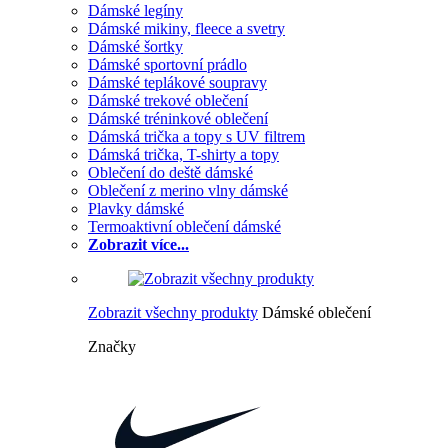
Dámské legíny
Dámské mikiny, fleece a svetry
Dámské šortky
Dámské sportovní prádlo
Dámské teplákové soupravy
Dámské trekové oblečení
Dámské tréninkové oblečení
Dámská trička a topy s UV filtrem
Dámská trička, T-shirty a topy
Oblečení do deště dámské
Oblečení z merino vlny dámské
Plavky dámské
Termoaktivní oblečení dámské
Zobrazit více...
Zobrazit všechny produkty
Dámské oblečení
Značky