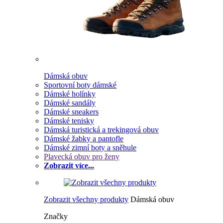
Dámská obuv
Sportovní boty dámské
Dámské holínky
Dámské sandály
Dámské sneakers
Dámské tenisky
Dámská turistická a trekingová obuv
Dámské žabky a pantofle
Dámské zimní boty a sněhule
Plavecká obuv pro ženy
Zobrazit více...
Zobrazit všechny produkty
Dámská obuv
Značky