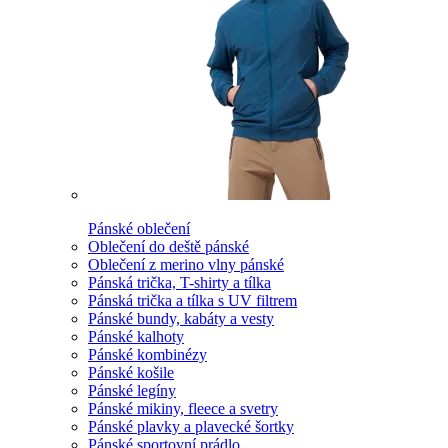
Pánské oblečení
Oblečení do deště pánské
Oblečení z merino vlny pánské
Pánská trička, T-shirty a tílka
Pánská trička a tílka s UV filtrem
Pánské bundy, kabáty a vesty
Pánské kalhoty
Pánské kombinézy
Pánské košile
Pánské legíny
Pánské mikiny, fleece a svetry
Pánské plavky a plavecké šortky
Pánské sportovní prádlo