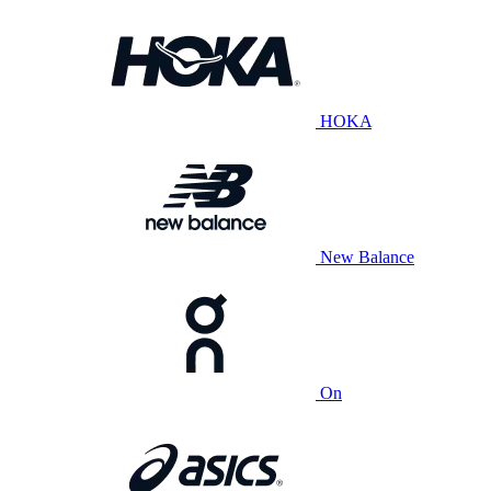
HOKA
New Balance
On