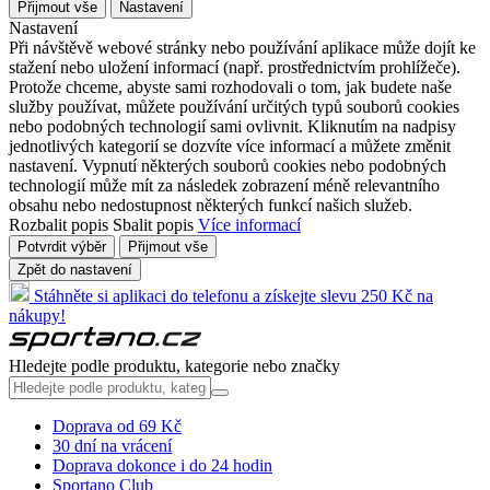
Přijmout vše
Nastavení
Nastavení
Při návštěvě webové stránky nebo používání aplikace může dojít ke
stažení nebo uložení informací (např. prostřednictvím prohlížeče).
Protože chceme, abyste sami rozhodovali o tom, jak budete naše
služby používat, můžete používání určitých typů souborů cookies
nebo podobných technologií sami ovlivnit. Kliknutím na nadpisy
jednotlivých kategorií se dozvíte více informací a můžete změnit
nastavení. Vypnutí některých souborů cookies nebo podobných
technologií může mít za následek zobrazení méně relevantního
obsahu nebo nedostupnost některých funkcí našich služeb.
Rozbalit popis
Sbalit popis
Více informací
Potvrdit výběr
Přijmout vše
Zpět do nastavení
Stáhněte si aplikaci do telefonu a získejte slevu 250 Kč na
nákupy!
Hledejte podle produktu, kategorie nebo značky
Doprava od 69 Kč
30 dní na vrácení
Doprava dokonce i do 24 hodin
Sportano Club