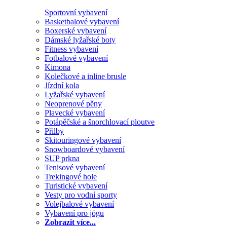
Sportovní vybavení
Basketbalové vybavení
Boxerské vybavení
Dámské lyžařské boty
Fitness vybavení
Fotbalové vybavení
Kimona
Kolečkové a inline brusle
Jízdní kola
Lyžařské vybavení
Neoprenové pěny
Plavecké vybavení
Potápěčské a šnorchlovací ploutve
Přilby
Skitouringové vybavení
Snowboardové vybavení
SUP prkna
Tenisové vybavení
Trekingové hole
Turistické vybavení
Vesty pro vodní sporty
Volejbalové vybavení
Vybavení pro jógu
Zobrazit více...