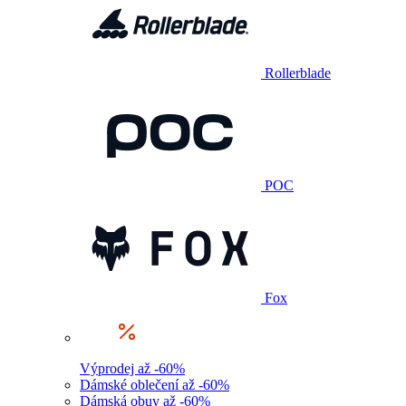
Rollerblade
POC
Fox
Výprodej až -60%
Dámské oblečení až -60%
Dámská obuv až -60%