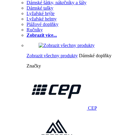
Dámské šátky, nákrčníky a šály
Dámské tašky
Lyžařské brýle
Lyžařské helmy
Plážové doplňky
Ručníky
Zobrazit více...
Zobrazit všechny produkty
Dámské doplňky
Značky
CEP