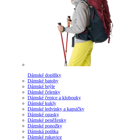
Dámské doplňky
Dámské batohy
Dámské brýle
Dámské čelenky
Dámské čepice a klobouky
Dámské kukly
Dámské ledvinky a kapsičky
Dámské opasky
Dámské peněženky
Dámské ponožky
Dámská potítka
Dámské rukavice