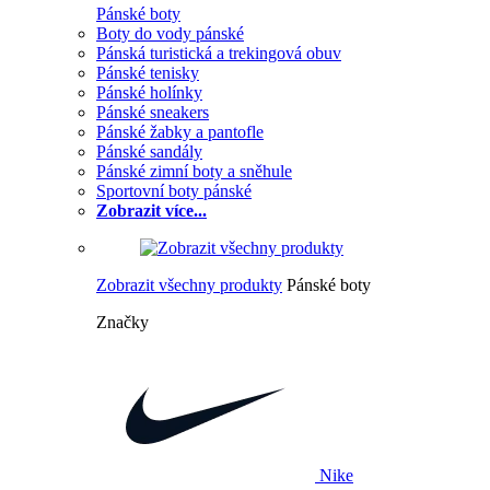
Pánské boty
Boty do vody pánské
Pánská turistická a trekingová obuv
Pánské tenisky
Pánské holínky
Pánské sneakers
Pánské žabky a pantofle
Pánské sandály
Pánské zimní boty a sněhule
Sportovní boty pánské
Zobrazit více...
Zobrazit všechny produkty
Pánské boty
Značky
Nike