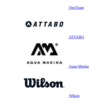
OneTeam
ATTABO
Aqua Marina
Wilson